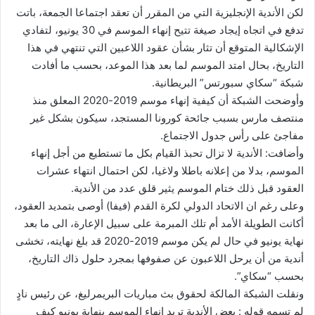
لكن الأندية الإنجليزية التي من المقرر أن تعقد اجتماعا الجمعة، باتت
تدفع في اتجاه إيجاد صيغة تتيح إنهاء الموسم في 30 يونيو، لتفادي
الإشكالية المتوقع أن تثار بشأن عقود اللاعبين التي تنتهي في هذا
التاريخ، بحال امتد الموسم لما بعد هذا الموعد، بحسب ما أفادت
شبكة “سكاي سبورتس” البريطانية.
وأوضحت الشبكة أن كيفية إنهاء موسم 2019-2020 المعلق منذ
منتصف مارس بسبب جائحة كورونا المستجد، سيكون بشكل غير
مفاجئ على رأس جدول الاجتماع.
وأضافت: الأندية لا تزال تحبذ القيام بكل ما تستطيع من أجل إنهاء
الموسم، بدلا من إعلانه باطلا ولاغيا، لكن احتمال انتهاء عشرات
العقود قبل ذلك ختام الموسم يثير قلق عدد من الأندية.
وعلى رغم ان الاتحاد الدولي لكرة القدم (فيفا) أوصى بتمديد العقود،
أكانت الطويلة الأمد أم تلك المبرمة على سبيل الإعارة، الى ما بعد
نهاية يونيو في حال لم يكن موسم 2019-2020 قد بلغ نهايته، تخشى
أندية من أن يرحل اللاعبون عن صفوفها بمجرد حلول ذاك التاريخ،
بحسب “سكاي”.
ونقلت الشبكة المالكة لحقوق بث مباريات البريمرليغ، عن رئيس نادٍ
لم تسمه قوله : بعض الأندية تريد إنهاء الموسم بنهاية يونيو كيف