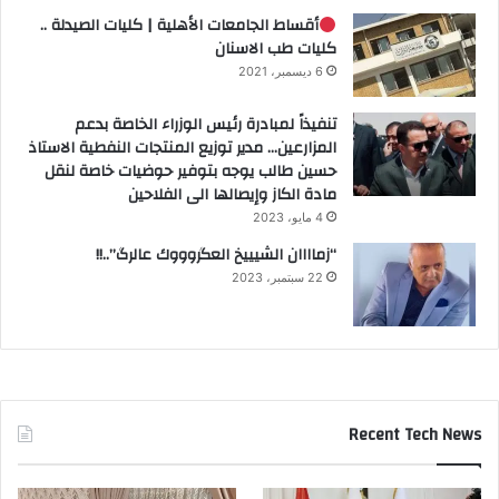
أقساط الجامعات الأهلية | كليات الصيدلة ..
كليات طب الاسنان
6 ديسمبر، 2021
تنفيذاً لمبادرة رئيس الوزراء الخاصة بدعم
المزارعين… مدير توزيع المنتجات النفطية الاستاذ
حسين طالب يوجه بتوفير حوضيات خاصة لنقل
مادة الكاز وإيصالها الى الفلاحين
4 مايو، 2023
“زماااان الشيييخ العگروووك عالرگ”..!!
22 سبتمبر، 2023
Recent Tech News