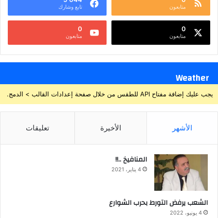
متابعون
تابع وشارك
0
0
متابعون
متابعون
Weather
يجب عليك إضافة مفتاح API للطقس من خلال صفحة إعدادات القالب > الدمج.
الأشهر
الأخيرة
تعليقات
المنافيخ ..!!
4 يناير، 2021
الشعب يرفض التورط بحرب الشوارع
4 يونيو، 2022