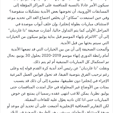
سيكون الأمر عادلا بالنسبة للمنافسة على المراكز المؤهلة إلى
المسابقات الأوروبية، أن تخوضها بعض الأندية بتشكيلات منقوصة؟
وفي حين استبعدت “سكاي” أن يخلص اجتماع الغد الى تحديد موعد
لاستئناف مباريات بطولة إنجلترا، وإن خلف أبواب موصدة في
المراحل الأولى كما يتم التداول حاليا، أشارت صحيفة “ذا غارديان”
إلى أن “الالتزام بإنهاء الموسم قبل بداية يوليو سيكون من الخيارات
التي سيتم بحثها من قبل الأندية.
وألمحت الصحيفة إلى أن من بين الخيارات التي قد تضعها الأندية
أمام رابطة الدوري إنهاء موسم 2019-2020 بحلول 30 يونيو، بحال
تم استكمال كل المباريات المتبقية أم لم يتم ذلك.
ونقلت “ذا غارديان” عن رئيس أحد أندية كرة القدم قوله إنه وعلى
رغم ترحيب الفرق بتوصية الفيفا، قد تحول قوانين العمل المرعية
الإجراء في إنجلترا دون تطبيقها، مشيرة إلى أن ذلك قد يتسبب
بمئات من الأوضاع غير المحلولة في حال امتدت المنافسات حتى
يوليو. نظريا، يمكن للاعب انتهى عقده رسميا ان يمتنع عن خوض
المباريات حتى اذا كان ناديه يعوّل عليه للقاءات المقبلة.
لكن التقارير الصحافية الإنجليزية أجمعت على أن تحديد أي موعد أو
صيغة لاستئناف البطولة، سيبقى رهن الظروف الصحية في البلاد