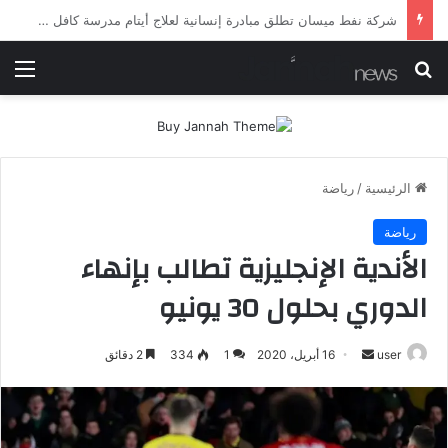
شرطة ميسان تلقي القبض على مطلقي العيارات النارية أثناء تشييع جنائزي في العمارة
بحث عن
الق
الرئيسية
/
رياضة
رياضة
الأندية الإنجليزية تطالب بإنهاء
الدوري بحلول 30 يونيو
أرسل
user
16 أبريل، 2020
1
334
2 دقائق
بريدا
إلكترونيا