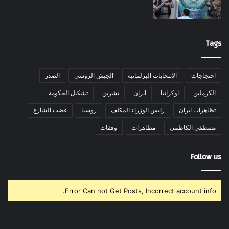
Tags
احتجاجات
الانتخابات البرلمانية
الجيش الروسي
الصدر
الكرملين
اوكرانيا
ايران
تشرين
تشكيل الحكومة
تظاهرات ايران
رئيس الوزراء المكلف
روسيا
غضب الشارع
مصطفى الكاظمي
مظاهرات
وقفات
Follow us
Error Can not Get Posts, Incorrect account info.