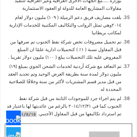
بوزارة …..مع الجهات الأخرى العراقية وغير العراقية لتنفيذ
مقاولات المشاريع العامة للدولة او العقود الاستثمارية
بلغت مصاريف فريق دعم الرميلة ( ١٠٩) مليون دولار لعام
٢٠١٤وهي تمثل الرواتب والتكاليف المكتبية للخدمات الإدارية
لمكاتب بريطانيا
تم تحميل مصروفات تخص شركة نفط الجنوب تم صرفها من
قبل المقاول نسبة ( ١٪؜ ) كتحميلات ادارية علمًا ان المبلغ
المفروض عليه تلك التحميلات يبلغ ( ١٠٠) مليون دولار تقريبا .
تم التعاقد مع شركة أردنية لخدمات الشحن الجوي بمبلغ (١٩)
مليون دولار لمدة سنة بطريقة العرض الوحيد وتم تجديد العقد
من قبل مدير قسم المشتريات لأكثر من سنة وخلافًا للصلاحية
المحددة له
لم يتم اجراء جرد للموجودات الثابتة من قبل شركة نفط
الجنوب كما في ٢٠١٤/١٢/٣١ بالرغم من عائديتها لها باعتبار قد
تم استرداد تكاليفها من قبل المقاول الأجنبي.
٢٠٢١/٥/١٥