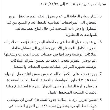
سنوات من تاريخ ٢٠١٦/١/١ إلى ٢٠١٩/١٢/٣١
أشار ديوان الرقابة الى عدم تطرق العقد المبرم لحقل الزبير
النفطي الى المواصفات القياسية للنفط الخام المنتج من قبل
المقاول والإجراءات المتخذة في حال انتاج نفط مخالف
للمواصفات المطلوبة .
ان عقود حقول النفط في محافظة البصرة قد فوّضت صلاحيات
العمل بالكامل للمشغل الأجنبي مما ادى الى تعطيل طاقات
الملاكات الوطنية وخبراتها في عمليات نصب المعدات وتشغيلها
، ثم يوصي التقرير بتعديل العقد بما يضمن اشراك الملاكات
الوطنية بصورة اكبر في عمليات نصب المعدات والتشغيل .
وجود تحفظ على الكميات المنتجة من ضمن انتاج حقل الرميلة
لسنة ٢٠١٥ لتجاوز المواصفات النوعية للنفط الخام المعتمدة
من قبل وزارة النفط ، وأوصى الديوان بضرورة استقطاع مبالغ
الكميات المنتجة المتحفظ عليها .
تضمن تقرير الرقابة المالية جدولا لسنة ٢٠١٥يبين ان موظفي
شركة نفط البصرة يشكلون نسبة ٨٣٪؜ من القوى العاملة في