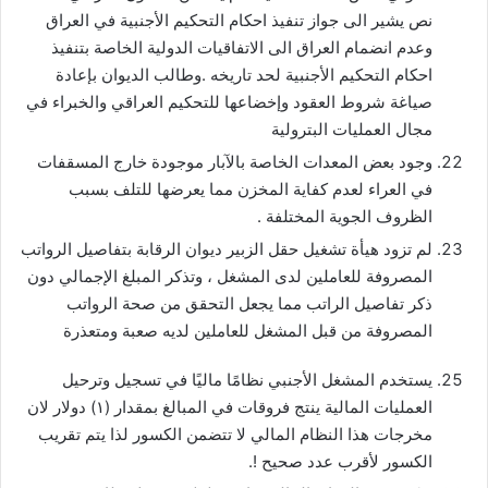
نص يشير الى جواز تنفيذ احكام التحكيم الأجنبية في العراق
وعدم انضمام العراق الى الاتفاقيات الدولية الخاصة بتنفيذ
احكام التحكيم الأجنبية لحد تاريخه .وطالب الديوان بإعادة
صياغة شروط العقود وإخضاعها للتحكيم العراقي والخبراء في
مجال العمليات البترولية
وجود بعض المعدات الخاصة بالآبار موجودة خارج المسقفات
في العراء لعدم كفاية المخزن مما يعرضها للتلف بسبب
الظروف الجوية المختلفة .
لم تزود هيأة تشغيل حقل الزبير ديوان الرقابة بتفاصيل الرواتب
المصروفة للعاملين لدى المشغل ، وتذكر المبلغ الإجمالي دون
ذكر تفاصيل الراتب مما يجعل التحقق من صحة الرواتب
المصروفة من قبل المشغل للعاملين لديه صعبة ومتعذرة
يستخدم المشغل الأجنبي نظامًا ماليًا في تسجيل وترحيل
العمليات المالية ينتج فروقات في المبالغ بمقدار (١) دولار لان
مخرجات هذا النظام المالي لا تتضمن الكسور لذا يتم تقريب
الكسور لأقرب عدد صحيح !.