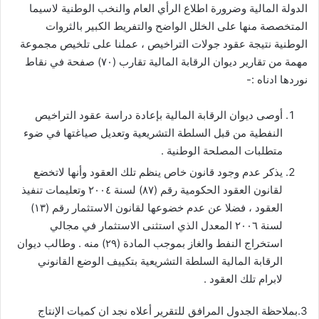
الدولة المالية وضرورة اطلاع الرأي العام والنخب الوطنية لاسيما
المتخصصة منها على الخلل الواضح والتفريط الكبير بالثروات
الوطنية نتيجة عقود جولات التراخيص ، عملنا على تلخيص مجموعة
مهمة من تقارير ديوان الرقابة المالية تقارب (٧٠) صفحة في نقاط
نوردها ادناه :-
أوصى ديوان الرقابة المالية بإعادة دراسة عقود التراخيص
النفطية من قبل السلطة التشريعية وتعديل صياغتها في ضوء
متطلبات المصلحة الوطنية .
يذكر عدم وجود قانون خاص ينظم تلك العقود وأنها لاتخضع
لقانون العقود الحكومية رقم (٨٧) لسنة ٢٠٠٤ وتعليمات تنفيذ
العقود ، فضلا عن عدم خضوعها لقانون الاستثمار رقم (١٣)
لسنة ٢٠٠٦ المعدل الذي استثنى الاستثمار في مجالي
استخراج النفط والغاز بموجب المادة (٢٩) منه . وطالب ديوان
الرقابة المالية السلطة التشريعية بتكييف الوضع القانوني
لابرام تلك العقود .
3.بملاحظة الجدول المرافق للتقرير أعلاه نجد ان كميات الإنتاج