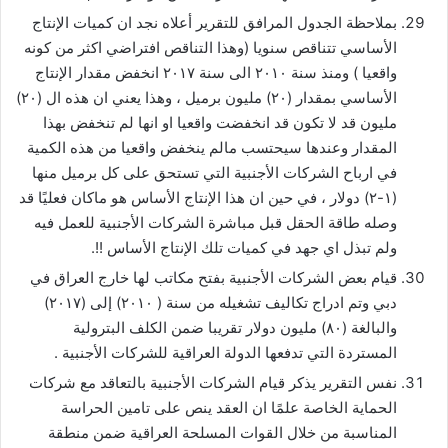
بملاحظة الجدول المرافق للتقرير أعلاه نجد ان كميات الإنتاج
الأساسي تتناقص سنويا (وهذا التناقص افتراضي اكثر من كونه
واقعيا ) ومنذ سنة ٢٠١٠ الى سنة ٢٠١٧ انخفض مقدار الإنتاج
الأساسي بمقدار (٢٠) مليون برميل ، وهذا يعني ان هذه ال (٢٠)
مليون قد لا تكون قد انخفضت واقعيا او انها لم تنخفض بهذا
المقدار وعندها سيحتسب مالم ينخفض واقعيا من هذه الكمية
في ارباح الشركات الأجنبية التي تستحق على كل برميل منها
(١-٢) دولار ، في حين ان هذا الإنتاج الأساس هو ماكان فعليًا قد
وصله طاقة الحقل قبل مباشرة الشركات الأجنبية للعمل فيه
ولم تبذل اي جهد في كميات تلك الإنتاج الأساس !!.
قيام بعض الشركات الأجنبية بفتح مكاتب لها خارج العراق في
دبي وتم ادراج تكاليف تشغيله من سنة ( ٢٠١٠) إلى (٢٠١٧)
والبالغة (٨٠) مليون دولار تقريبا ضمن الكلف البترولية
المستردة التي تدفعها الدولة العراقية للشركات الأجنبية .
نفس التقرير يذكر قيام الشركات الأجنبية بالتعاقد مع شركات
الحماية الخاصة علمًا ان العقد ينص على تامين الحراسة
المناسبة من خلال القوات المسلحة العراقية ضمن منطقة