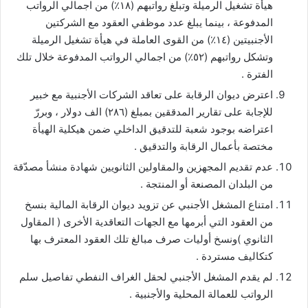
هيأة تشغيل الرميلة وتبلغ رواتبهم (١٨٪؜) من اجمالي الرواتب
المدفوعة ، بينما يبلغ عدد موظفي العقود مع الشركتين
الأجنبيتين (١٤٪؜) من القوى العاملة في هيأة تشغيل الرميلة
وتشكل رواتبهم (٥٢٪؜) من اجمالي الرواتب المدفوعة خلال تلك
الفترة .
اعترض ديوان الرقابة على تعاقد الشركات الأجنبية مع خبير
للإجابة على تقارير المدققين بمبلغ (٢٨٦) الف دولار ، وبررّ
اعتراضه بوجود شعبة للتدقيق الداخلي ضمن هيكلية الهيأة
مختصة بأعمال الرقابة والتدقيق .
عدم تقديم المجهزين والمقاولين الثانويين شهادة منشأ مصدّقة
من البلدان المصنعة أو المنتجة .
امتناع المشغل الأجنبي عن تزويد ديوان الرقابة المالية بنسخ
من العقود التي أبرمها مع الجهات التعاقدية الأخرى ( المقاول
الثانوي )ونسخ أوليات صرف مبالغ تلك العقود المعترف بها
كتكاليف مستردة .
لم يقدم المشغل الأجنبي لحقل الغراف النفطي تفاصيل سلم
الرواتب للعمالة المحلية والأجنبية .