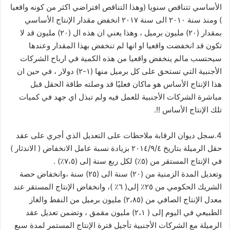
الأساسي تتناقص سنويا (وهذا التناقص افتراضي اكثر من كونه واقعيا
) ومنذ سنة ٢٠١٠ الى سنة ٢٠١٧ انخفض مقدار الإنتاج الأساسي
بمقدار (٢٠) مليون برميل ، وهذا يعني ان هذه ال (٢٠) مليون قد لا
تكون قد انخفضت واقعيا او انها لم تنخفض بهذا المقدار وعندها
سيحتسب مالم ينخفض واقعيا من هذه الكمية في ارباح الشركات
الأجنبية التي تستحق على كل برميل منها (١-٢) دولار ، في حين ان
هذا الإنتاج الأساس هو ماكان فعليًا قد وصلته طاقة الحقل قبل
مباشرة الشركات الأجنبية للعمل فيه ولم تبذل اي جهد في كميات
تلك الإنتاج الأساس !!.
4.سجل ديوان الرقابة ملاحظات على التعديل الذي أجري على عقد
حقل الرميلة بتاريخ ٢٠١٤/٩/٤ بزيادة نسبة عامل الانخفاض ( الاندثار )
في الإنتاج المستقر من (٥٪؜) لكل ربع سنة إلى (٧،٥٪؜) .
وتعديل المدة الزمنية من (٢٠) سنة الى (٢٥) سنة ،وانخفاض حصة
الشريك الحكومي من ٢٥٪؜ إلى( ٦٪؜ )، وانخفاض الإنتاج المستقر عند
معدل الإنتاج الصافي من (٢،٨٥) مليون برميل من النفط والغاز
الطبيعي في اليوم إلى ( ٢،١) مليون مقمق ، وتضمن تعديل عقد
الرميلة مع الشركات الأجنبية تأجيل فترة الإنتاج المستمر لمدة سبع