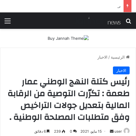
شرطة ميسان تلقي القبض على مطلقي العيارات النارية أثناء تشييع جنائزي في العمارة
بحث عن
الق
الرئيسية
/
الاخبار
الاخبار
رئيس كتلة النهج الوطني عمار
طعمة : تكرّرت التوصية من الرقابة
المالية بتعديل جولات التراخيص
وفق متطلبات المصلحة الوطنية .
أرسل
user
15 مايو، 2021
0
239
6 دقائق