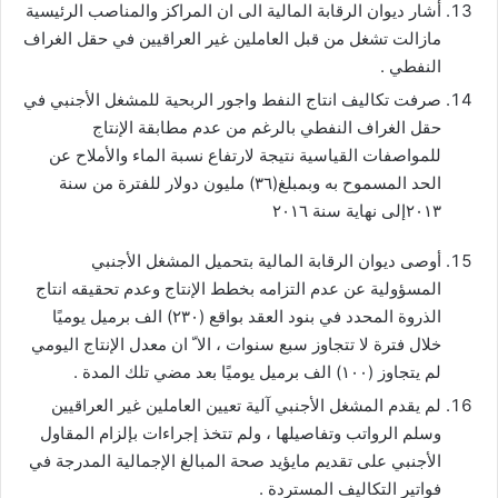
أشار ديوان الرقابة المالية الى ان المراكز والمناصب الرئيسية
مازالت تشغل من قبل العاملين غير العراقيين في حقل الغراف
النفطي .
صرفت تكاليف انتاج النفط واجور الربحية للمشغل الأجنبي في
حقل الغراف النفطي بالرغم من عدم مطابقة الإنتاج
للمواصفات القياسية نتيجة لارتفاع نسبة الماء والأملاح عن
الحد المسموح به وبمبلغ(٣٦) مليون دولار للفترة من سنة
٢٠١٣إلى نهاية سنة ٢٠١٦
أوصى ديوان الرقابة المالية بتحميل المشغل الأجنبي
المسؤولية عن عدم التزامه بخطط الإنتاج وعدم تحقيقه انتاج
الذروة المحدد في بنود العقد بواقع (٢٣٠) الف برميل يوميًا
خلال فترة لا تتجاوز سبع سنوات ، الا ّ ان معدل الإنتاج اليومي
لم يتجاوز (١٠٠) الف برميل يوميًا بعد مضي تلك المدة .
لم يقدم المشغل الأجنبي آلية تعيين العاملين غير العراقيين
وسلم الرواتب وتفاصيلها ، ولم تتخذ إجراءات بإلزام المقاول
الأجنبي على تقديم مايؤيد صحة المبالغ الإجمالية المدرجة في
فواتير التكاليف المستردة .