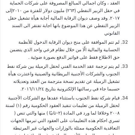
العقد ، وكان اجمالي المبالغ المصروفة على شركات الحماية
في حقل الزبير النفطي (٢٦٣) مليون دولار للفترة من ٢٠١٠إلى
٢٠١٧. وقد وصف ديوان الرقابة المالية أجابة هيأة تشغيل حقل
الزبير النفطي عن هذا الموضوع بانها اجابة تفتقر الى السند
القانوني
لم تتم الموافقة على منح ديوان الرقابة الدخول للأنظمة
الحسابية والمالية الّا من خلال نظام فرعي واحد الذي يتضمن
حق الاطلاع فقط على فواتير الدفع بصورة ضوئية .
لم يتم ترجمة عقد الخدمة الفني لحقل الرميلة بين شركة نفط
الجنوب والشركات الأجنبية البريطانية والصينية واعتذرت هيأة
تشغيل الرميلة عن تقديم نسخة مترجمة من العقد وتعديلاته
حسبما جاء في رسالتها الإلكترونية بتاريخ ٢٠١٦/١١/٢٤.
قيام شركة نفط الجنوب باستثناء عقدها مع الشركات الأجنبية
لحقل الرميلة من تعليمات تنفيذ العقود الحكومية رقم (١) لسنة
٢٠٠٨ وخلافا لما ورد في المادة (٢-ثانيًا ) منها والتي تنص (
تسري احكام هذه التعليمات على العقود التي تبرمها الجهات
التعاقدية الحكومية ممثلة بالوزارات والجهات غير المرتبطة