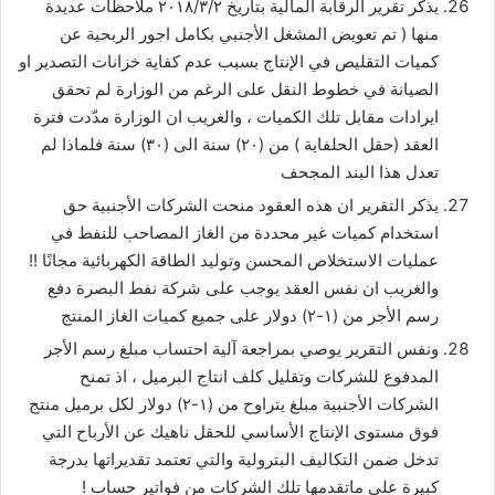
يذكر تقرير الرقابة المالية بتاريخ ٢٠١٨/٣/٢ ملاحظات عديدة
منها ( تم تعويض المشغل الأجنبي بكامل اجور الربحية عن
كميات التقليص في الإنتاج بسبب عدم كفاية خزانات التصدير او
الصيانة في خطوط النقل على الرغم من الوزارة لم تحقق
ايرادات مقابل تلك الكميات ، والغريب ان الوزارة مدّدت فترة
العقد (حقل الحلفاية ) من (٢٠) سنة الى (٣٠) سنة فلماذا لم
تعدل هذا البند المجحف
يذكر التقرير ان هذه العقود منحت الشركات الأجنبية حق
استخدام كميات غير محددة من الغاز المصاحب للنفط في
عمليات الاستخلاص المحسن وتوليد الطاقة الكهربائية مجانًا !!
والغريب ان نفس العقد يوجب على شركة نفط البصرة دفع
رسم الأجر من (١-٢) دولار على جميع كميات الغاز المنتج
ونفس التقرير يوصي بمراجعة آلية احتساب مبلغ رسم الأجر
المدفوع للشركات وتقليل كلف انتاج البرميل ، اذ تمنح
الشركات الأجنبية مبلغ يتراوح من (١-٢) دولار لكل برميل منتج
فوق مستوى الإنتاج الأساسي للحقل ناهيك عن الأرباح التي
تدخل ضمن التكاليف البترولية والتي تعتمد تقديراتها بدرجة
كبيرة على ماتقدمها تلك الشركات من فواتير حساب !