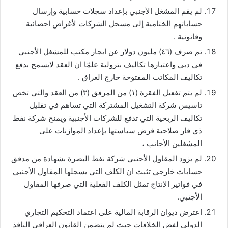
لم يقم المشغل الأجنبي بإعداد سجلات حسابية وإرسال
حساباتهم الختامية إلى مسجل الشركات لأغراض احصائية
وقانونية .
تم صرف (٤٦) مليون دولار عن ايجار مكتب للمشغل الأجنبي
في دبي واعتبارها تكاليف بترولية علمًا ان العقد لايسمح بدفع
تكاليف المكاتب المفتوحة خارج العراق .
لم يتم تفعيل الفقرة (١) من المرفق (٣) من العقد والتي تخص
تاسيس شركة التشغيل المشتركة التي تساهم في تقليل
تكاليف الربحية التي تدفع للشركات الأجنبية ويمنح شركة نفط
ذي قار صلاحية فرض سياستها بإعداد الموازنات على
المشغلين الأجانب ،
لم يزود المقاول الأجنبي شركة نفط البصرة بشهادة من مدقق
حسابات خارجي تثبت ان الكلف التي يسجلها المقاول الأجنبي
في فواتير الإنتاج تمثل الكلف الفعلية التي صرفها المقاول
الأجنبي.
اعترض ديوان الرقابة المالية على اعتماد التحكيم التجاري
الدولي لفض الخلافات حيث لم يتضمن القانون العراقي النافذ