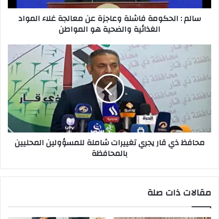
المواد
سالم : الحكومة فاشلة وعاجزة عن معالجة غلاء المواد
الغذائية
الغذائية والضحية هو المواطن
والضحية
هو
المواطن
محافظ
ذي
قار
يجري
تغييرات
شاملة
للمسؤولين
المحليين
بالمحافظة
محافظ ذي قار يجري تغييرات شاملة للمسؤولين المحليين
بالمحافظة
مقالات ذات صلة