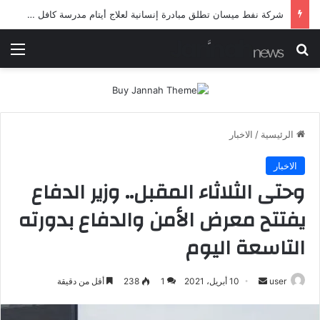
شرطة ميسان تلقي القبض على مطلقي العيارات النارية أثناء تشييع جنائزي في العمارة
بحث عن
الق
الرئيسية
/
الاخبار
الاخبار
وحتى الثلاثاء المقبل.. وزير الدفاع
يفتتح معرض الأمن والدفاع بدورته
التاسعة اليوم
أرسل
user
10 أبريل، 2021
1
238
أقل من دقيقة
بريدا
إلكترونيا