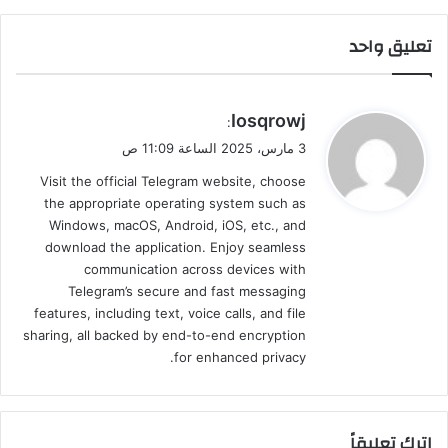
تعليق واحد
ي
Iosqrowj
:
ق
3 مارس، 2025 الساعة 11:09 ص
و
Visit the official Telegram website, choose
ل
the appropriate operating system such as
Windows, macOS, Android, iOS, etc., and
download the application. Enjoy seamless
communication across devices with
Telegram’s secure and fast messaging
features, including text, voice calls, and file
sharing, all backed by end-to-end encryption
for enhanced privacy.
اترك تعليقاً