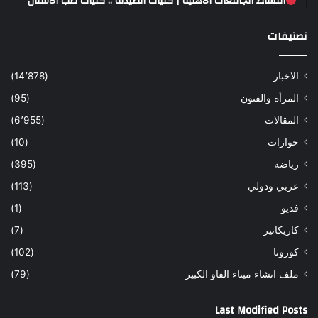
أقساط الجامعات الأهلية | كليات الصيدلة .. كليات طب الاسنان
تصنيفات
الاخبار
(14٬878)
المرأة والفنون
(95)
المقالات
(6٬955)
حوارات
(10)
رياضة
(395)
عربي ودولي
(113)
فديو
(1)
كاريكاتير
(7)
كورونا
(102)
ملف انشاء ميناء الفاو الكبير
(79)
Last Modified Posts