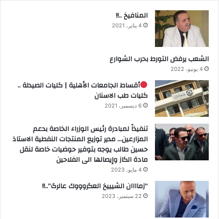
المنافيخ ..!!
4 يناير، 2021
الشعب يرفض التورط بحرب الشوارع
4 يونيو، 2022
أقساط الجامعات الأهلية | كليات الصيدلة ..
كليات طب الاسنان
6 ديسمبر، 2021
تنفيذاً لمبادرة رئيس الوزراء الخاصة بدعم
المزارعين… مدير توزيع المنتجات النفطية الاستاذ
حسين طالب يوجه بتوفير حوضيات خاصة لنقل
مادة الكاز وإيصالها الى الفلاحين
4 مايو، 2023
“زماااان الشيييخ العگروووك عالرگ”..!!
22 سبتمبر، 2023