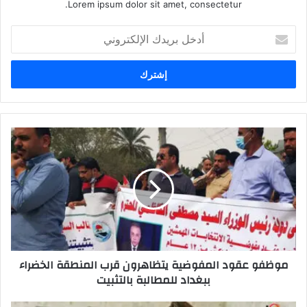
Lorem ipsum dolor sit amet, consectetur.
أدخل
بريدك
الإلكتروني
موظفو
عقود
المفوضية
يتظاهرون
قرب
المنطقة
الخضراء
ببغداد
للمطالبة
موظفو عقود المفوضية يتظاهرون قرب المنطقة الخضراء
بالتثبيت
ببغداد للمطالبة بالتثبيت