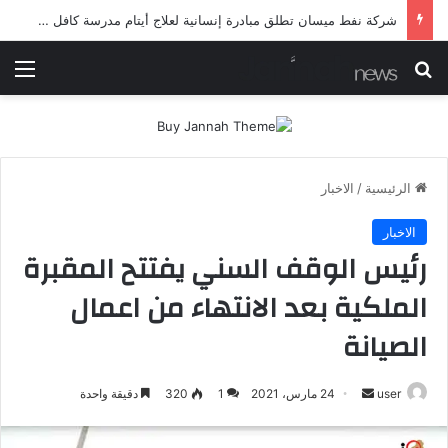
شرطة ميسان تلقي القبض على مطلقي العيارات النارية أثناء تشييع جنائزي في العمارة
بحث عن
الق
الرئيسية
/
الاخبار
الاخبار
رئيس الوقف السني يفتتح المقبرة
الملكية بعد الانتهاء من اعمال
الصيانة
أرسل
user
24 مارس، 2021
1
320
دقيقة واحدة
بريدا
إلكترونيا