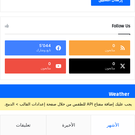
Follow Us
5٬044
0
متابعون
تابع وشارك
0
0
متابعون
متابعون
Weather
يجب عليك إضافة مفتاح API للطقس من خلال صفحة إعدادات القالب > الدمج.
الأشهر
الأخيرة
تعليقات