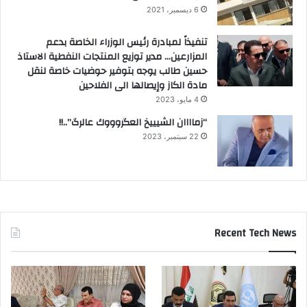
6 ديسمبر، 2021
تنفيذاً لمبادرة رئيس الوزراء الخاصة بدعم
المزارعين… مدير توزيع المنتجات النفطية الاستاذ
حسين طالب يوجه بتوفير حوضيات خاصة لنقل
مادة الكاز وإيصالها الى الفلاحين
4 مايو، 2023
“زماااان الشيييخ العگروووك عالرگ”..!!
22 سبتمبر، 2023
Recent Tech News