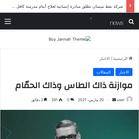
شرطة ميسان تلقي القبض على مطلقي العيارات النارية أثناء تشييع جنائزي في العمارة
بحث عن
الق
الرئيسية
/
الاخبار
الاخبار
المقالات
موازنة ذاك الطاس وذاك الحمّام
أرسل
user
20 مارس، 2021
0
291
2 دقائق
بريدا
إلكترونيا