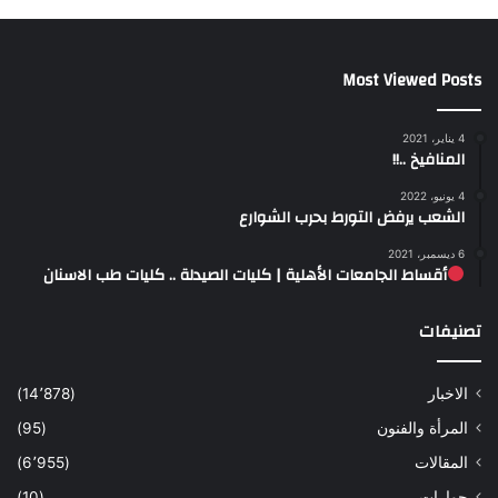
Most Viewed Posts
4 يناير، 2021
المنافيخ ..!!
4 يونيو، 2022
الشعب يرفض التورط بحرب الشوارع
6 ديسمبر، 2021
أقساط الجامعات الأهلية | كليات الصيدلة .. كليات طب الاسنان
تصنيفات
الاخبار
(14٬878)
المرأة والفنون
(95)
المقالات
(6٬955)
حوارات
(10)