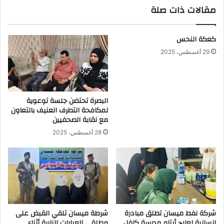
مقالات ذات صلة
..
كعكة النحس
29 أغسطس، 2025
البصرة تحتضن جلسة توعوية
لمكافحة التطرف العنيف بالتعاون
مع نقابة الصحفيين
28 أغسطس، 2025
شركة نفط ميسان تطلق مبادرة
شرطة ميسان تلقي القبض على
إنسانية لعلاج أيتام مدرسة كافل
مطلقي العيارات النارية أثناء