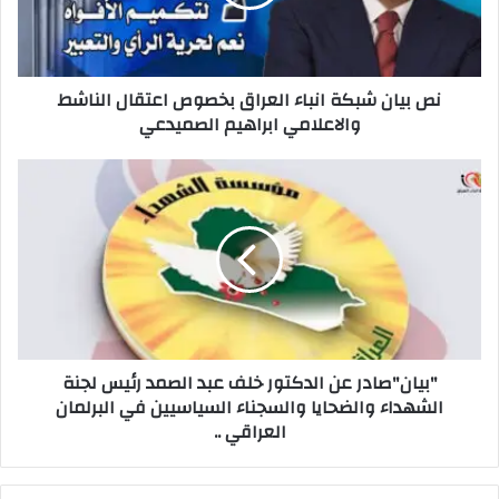
بخصوص
اعتقال
الناشط
والاعلامي
نص بيان شبكة انباء العراق بخصوص اعتقال الناشط
ابراهيم
والاعلامي ابراهيم الصميدعي
الصميدعي
"بيان"صادر
عن
الدكتور
خلف
عبد
الصمد
رئيس
لجنة
الشهداء
"بيان"صادر عن الدكتور خلف عبد الصمد رئيس لجنة
والضحايا
الشهداء والضحايا والسجناء السياسيين في البرلمان
والسجناء
العراقي ..
السياسيين
في
البرلمان
العراقي