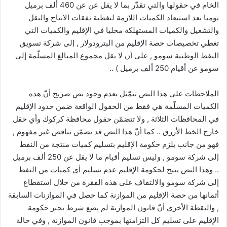
الخام في حقولها والتي تقدّر بما لا يقل عن عن 460 ألف برميل
يوميا بعد استبعاد الكميات اللازمة لتغطية نفقات الانتاج والنقل
والتشغيل والكميات المستهلكة محليا في الإقليم والكميات التي
تغطي تخصيصات حصة الإقليم من البترودولار , إلى شركة تسويق
النفط الوطنية سومو , على أن لا يقل مجموع المبالغ المسلّمة إلى
سومو عن أقيام 250 ألف برميل ) ..
الملاحظات على هذا النص تتمّثل بعدم وجود نص صريح أنّ هذه
الكميات المسلّمة هي فقط من الحقول الواقعة ضمن حدود الإقليم
في المحافظات الثلاثة , ولا تتضمّن حقول محافظة كركوك وأي حقل
خارج الخط الأزرق .. كما أنّ هذا النص قد تضمّن تناقض غير مفهوم ,
فهو من جانب يلزم حكومة الإقليم بتسليم كميات منتجة من النفط
إلى شركة سومو , وليس تسليم أقيام ما لا يقل عن 250 ألف برميل
.. وهذا النص يتيح لحكومة الإقليم عدم تسليم أي كميات من النفط
إلى شركة سومو والالتفاف على هذه الفقرة من خلال استقطاع
أثمانها من حصة الإقليم من الموازنة كما حصل في الموازنات السابقة
, والنقطة الأخرى أنّ قانون الموازنة لم يضع شرط يجبر حكومة
الإقليم على تسليم كل التزامتها بموجب قانون الموازنة , وفي حالة