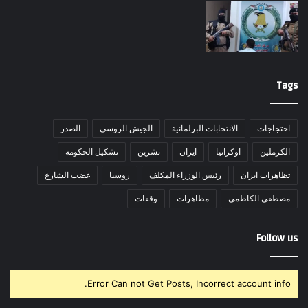
Tags
احتجاجات
الانتخابات البرلمانية
الجيش الروسي
الصدر
الكرملين
اوكرانيا
ايران
تشرين
تشكيل الحكومة
تظاهرات ايران
رئيس الوزراء المكلف
روسيا
غضب الشارع
مصطفى الكاظمي
مظاهرات
وقفات
Follow us
Error Can not Get Posts, Incorrect account info.