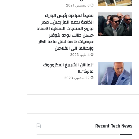
6 ديسمبر، 2021
تنفيذاً لمبادرة رئيس الوزراء
الخاصة بدعم المزارعين… مدير
توزيع المنتجات النفطية الاستاذ
حسين طالب يوجه بتوفير
حوضيات خاصة لنقل مادة الكاز
وإيصالها الى الفلاحين
4 مايو، 2023
“زماااان الشيييخ العگروووك
عالرگ”..!!
22 سبتمبر، 2023
Recent Tech News