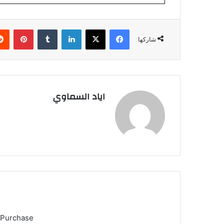
فيسبوك
‫X
لينكدإن
بينتي
شاركها
اياد السماوي
 Purchase