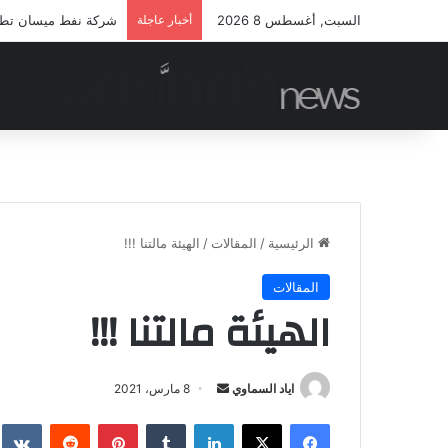
السبت, أغسطس 8 2026
أخبار عاجلة
شركة نفط ميسان تطلق 
الرئيسية
/
المقالات
/
الهيئة مالتنا !!!
المقالات
الهيئة مالتنا !!!
أرسل
اياد السماوي
8 مارس، 2021
بريدا
فيسبوك
‫X
لينكدإن
بينتيريست
إلكترونيا