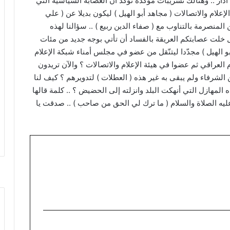
ار .. وهنالك تسريبات مؤكدّة تؤكد أن العصابة السياسية التي
ٕعلام والاتصالات ( مجاهد أبو الهيل ) ليكون بديلا عن ( علي
المنصرمة بالتناوب مع ( صفاء الدين ربيع ) .. سؤالنا لهذه
هل خلت عصابتكم العريقة بالفساد أن تأتي بوجه جديد من مئات
بو الهيل ) مجدّدا ليتنّقل من عضو في مجلس أمناء شبكة الإعلام
 العراقي ثم عضوا في هيئة الإعلام والاتصالات ؟ والآن تريدون
لشرفاء ولم يبقى به غير هذه ( العطلات ) لتدويرهم ؟ كيف لنا
هازل التي أنهكت البلد وانزلته إلى الحضيض ؟ .. كلمة قالها
عليه الصلاة والسلام ( ما ترك لي الحق من صاحب ) .. صدقت يا