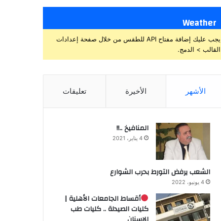
Weather
يجب عليك إضافة مفتاح API للطقس من خلال صفحة إعدادات
القالب > الدمج.
الأشهر
الأخيرة
تعليقات
المنافيخ ..!!
4 يناير، 2021
الشعب يرفض التورط بحرب الشوارع
4 يونيو، 2022
أقساط الجامعات الأهلية |
كليات الصيدلة .. كليات طب
الاسنان