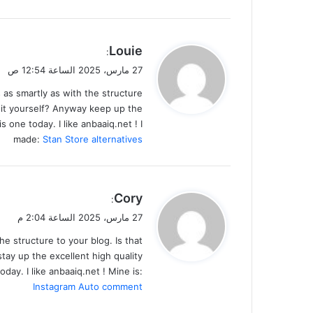
ي
Louie
:
ق
27 مارس، 2025 الساعة 12:54 ص
و
 as smartly as with the structure
ل
e it yourself? Anyway keep up the
is one today. I like anbaaiq.net ! I
made:
Stan Store alternatives
ي
Cory
:
ق
27 مارس، 2025 الساعة 2:04 م
و
the structure to your blog. Is that
ل
stay up the excellent high quality
oday. I like anbaaiq.net ! Mine is:
Instagram Auto comment