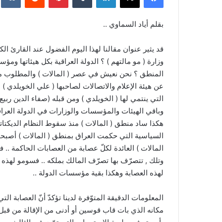
بقلم أياد السماوي ..
قد يثير عنوان مقالنا لهذا اليوم الفضول عند القارئ الك
وزارة ( مو مالتهم ) ؟ الدولة العراقية بكل هيئاتها ومؤسس
المنطق ؟ نحن نعيش في عصر ( المالات ) والمطلوب من ال
عن هيئة الإعلام والاتصالات لصاحبها ( علي الخويلدي 
التي ينتمي لها ( الخويلدي ) ومن قبله (صفاء الدين ربيع )
وباقي الهيئات والمؤسسات والوزارات في الدولة العراق
هكذا ساد منطق ( المالات ) منذ سقوط النظام الديكتاتور
السياسية التي حكمت العراق بمنطق ( المالات ) أصبحت
المالات ) العائدة لكلّ عصابة من العصابات الحاكمة .. 
وتلك , تتصرّف بها تصرّف المالك بملكه .. فسومو لهذه ال
لهذه العصابة وهكذا بقية مؤسسات الدولة ..
المعلومات الدقيقة المتوّفرة لدينا تؤكدّ أنّ العصابة 
مكانه الذي بات قاب قوسين أو أدنى من الإقالة من ق