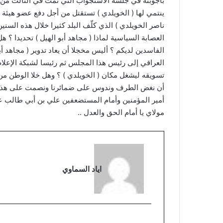
بأجوبته في جلسة الاستجواب التي تمّت في الثالث من آذ
ينتمي لها ( الخويلدي ) تستقتل من أجل دفع عضو هيئة الا
ناصر الخويلدي ) الذي كلّف البلد كثيرا خلال هذه السنين 
العصابة السياسية لماذا ( مجاهد أبو الهيل ) تحديدا ؟ 
الفاسدين لديكم ؟ أليس مخجلا أن يعاد تدوير ( مجاهد أ
العراقي إلى رئيس هذا المجلس ثم رئيسا لشبكة الإعلام
تسويقه ليشغل مكان ( الخويلدي ) ؟ وهل خلا الوطن من ا
أن نغض الطرف وندوس على ضمائرنا ونصمت على هذه الم
أمير المؤمنين وأمام المستضعفين علي بن أبي طالب 
مولاي يا أمام الحق والعدل ..
اياد السماوي