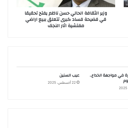
في
فضيحة
وزير الثقافة الحالي حسن ناظم يفتح تحقيقا
فساد
في فضيحة فساد كبرى تتعلق ببيع اراضي
كبرى
مفتشية اثار النجف
تتعلق
ببيع
اراضي
مفتشية
اثار
النجف
ة في مواجهة الخداع..
عيب السنين
وم
22 أغسطس، 2025