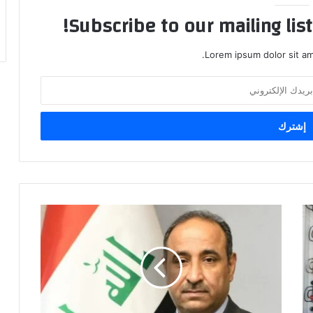
Subscribe to our mailing lis
Lorem ipsum dolor sit am
وزير
الثقافة
الحالي
حسن
ناظم
يفتح
تحقيقا