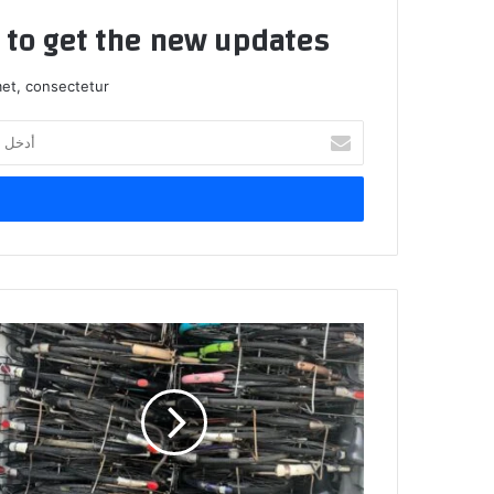
t to get the new updates!
et, consectetur.
أدخل
بريدك
الإلكتروني
إحباط
عملية
تهريب
دراجات
هوائية
ومواد
مخالفة