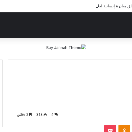
مبادرة إنسانية لعلاج أيتام مدرسة كافل اليتيم
4
318
2 دقائق
‫Pocket
Odnoklassniki