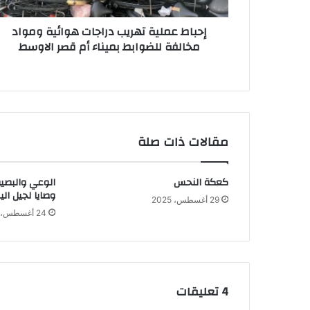
للضوابط
بميناء
إحباط عملية تهريب دراجات هوائية ومواد
أم
مخالفة للضوابط بميناء أم قصر الاوسط
قصر
الاوسط
مقالات ذات صلة
كعكة النحس
الوعي والبصير
وصايا لجيل الي
29 أغسطس، 2025
24 أغسطس، 2025
‫4 تعليقات