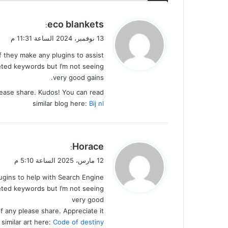
ي
eco blankets
:
ق
13 نوفمبر، 2024 الساعة 11:31 م
و
f they make any plugins to assist
ل
eted keywords but I’m not seeing
very good gains.
lease share. Kudos! You can read
similar blog here:
Bij nl
ي
Horace
:
ق
12 مارس، 2025 الساعة 5:10 م
و
gins to help with Search Engine
ل
geted keywords but I’m not seeing
very good
f any please share. Appreciate it!
 similar art here:
Code of destiny