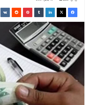
بريدا
فيسبوك
‫X
لينكدإن
بينتيريست
إلكترونيا