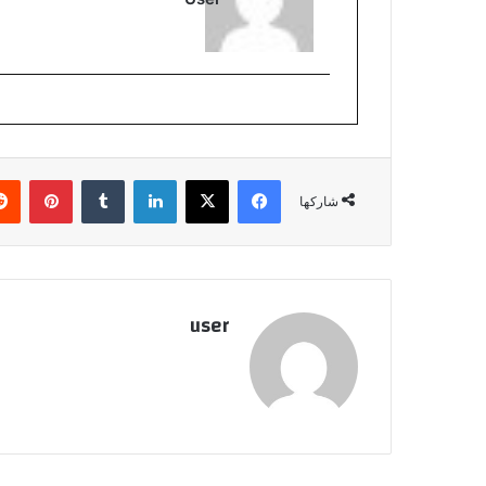
فيسبوك
‫X
لينكدإن
بينتي
شاركها
user