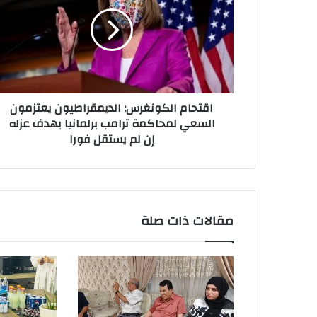
الديمقراطيون
يعتزمون
السعي
لمحاكمة
ترامب
برلمانيا
بهدف
اقتحام الكونغرس: الديمقراطيون يعتزمون
عزله
السعي لمحاكمة ترامب برلمانيا بهدف عزله
إن
إن لم يستقل فورا
لم
يستقل
فورا
مقالات ذات صلة