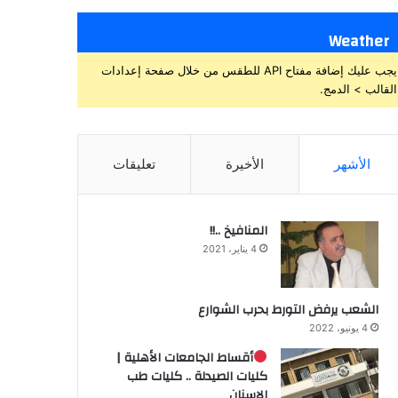
Weather
يجب عليك إضافة مفتاح API للطقس من خلال صفحة إعدادات
القالب > الدمج.
الأشهر
الأخيرة
تعليقات
المنافيخ ..!!
4 يناير، 2021
الشعب يرفض التورط بحرب الشوارع
4 يونيو، 2022
أقساط الجامعات الأهلية |
كليات الصيدلة .. كليات طب
الاسنان