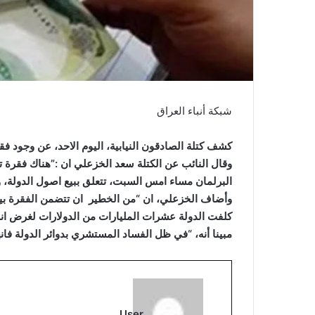
شبكة أنباء العراق
كشف كتلة الصادقون النيابية، اليوم الاحد، عن وجود فقر
وقال النائب عن الكتلة سعد الخزعلي ان :”هناك فقرة تضم
البرلمان مساء امس السبت، تتعلق ببيع اصول الدولة، و
كلفت الدولة عشرات المليارات من الدولارات لغرض انشا
مبينا أنه، “في ظل الفساد المستشري بدوائر الدولة فانه
User