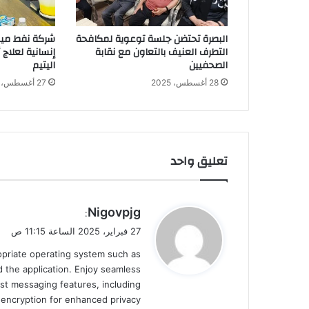
البصرة تحتضن جلسة توعوية لمكافحة
شركة نفط ميس
التطرف العنيف بالتعاون مع نقابة
إنسانية لعلاج
الصحفيين
اليتيم
28 أغسطس، 2025
27 أغسطس، 2025
تعليق واحد
ي
Nigovpjg
:
ق
27 فبراير، 2025 الساعة 11:15 ص
و
ropriate operating system such as
ل
 the application. Enjoy seamless
st messaging features, including
d encryption for enhanced privacy.