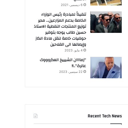
6 ديسمبر، 2021
تنفيذاً لمبادرة رئيس الوزراء
الخاصة بدعم المزارعين… مدير
توزيع المنتجات النفطية الاستاذ
حسين طالب يوجه بتوفير
حوضيات خاصة لنقل مادة الكاز
وإيصالها الى الفلاحين
4 مايو، 2023
“زماااان الشيييخ العگروووك
عالرگ”..!!
22 سبتمبر، 2023
Recent Tech News