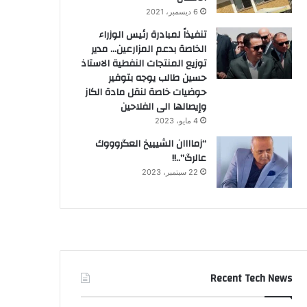
6 ديسمبر، 2021
تنفيذاً لمبادرة رئيس الوزراء
الخاصة بدعم المزارعين… مدير
توزيع المنتجات النفطية الاستاذ
حسين طالب يوجه بتوفير
حوضيات خاصة لنقل مادة الكاز
وإيصالها الى الفلاحين
4 مايو، 2023
“زماااان الشيييخ العگروووك
عالرگ”..!!
22 سبتمبر، 2023
Recent Tech News