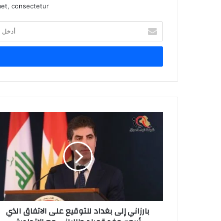
et, consectetur.
أدخل
بريدك
الإلكتروني
بارزاني
إلى
بغداد
للتوقيع
على
الاتفاق
الذي
أبرمه
وفد
بارزاني إلى بغداد للتوقيع على الاتفاق الذي
قوباد
طالباني