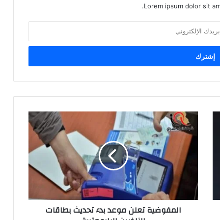
Lorem ipsum dolor sit am
المفوضية
تعلن
موعد
بدء
تحديث
بطاقات
الناخبين
البايومترية
المفوضية تعلن موعد بدء تحديث بطاقات