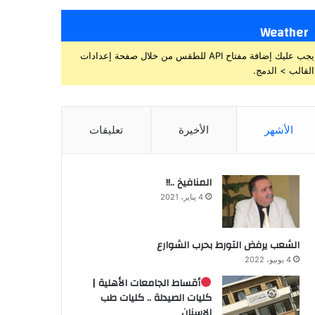
Weather
يجب عليك إضافة مفتاح API للطقس من خلال صفحة إعدادات
القالب > الدمج.
الأشهر
الأخيرة
تعليقات
المنافيخ ..!!
4 يناير، 2021
الشعب يرفض التورط بحرب الشوارع
4 يونيو، 2022
أقساط الجامعات الأهلية |
كليات الصيدلة .. كليات طب
الاسنان