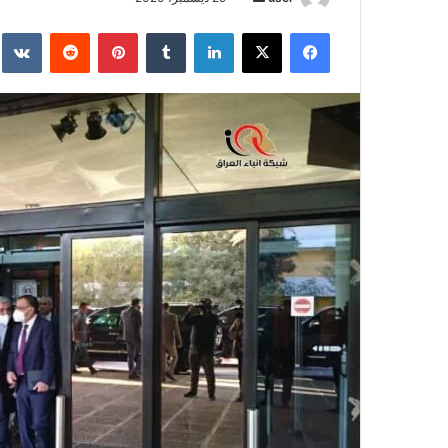
بريدا
فيسبوك
‫X
لينكدإن
بينتيريست
إلكترونيا