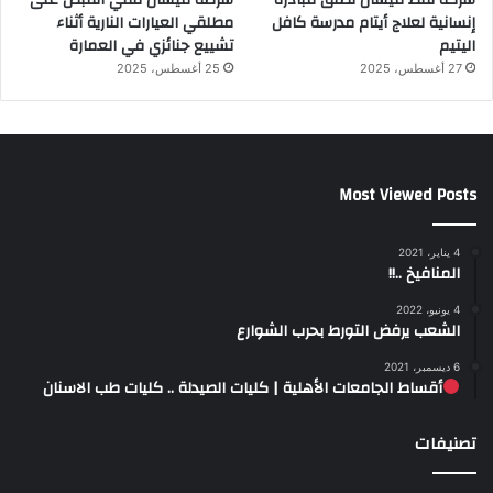
شركة نفط ميسان تطلق مبادرة
شرطة ميسان تلقي القبض على
إنسانية لعلاج أيتام مدرسة كافل
مطلقي العيارات النارية أثناء
اليتيم
تشييع جنائزي في العمارة
27 أغسطس، 2025
25 أغسطس، 2025
Most Viewed Posts
4 يناير، 2021
المنافيخ ..!!
4 يونيو، 2022
الشعب يرفض التورط بحرب الشوارع
6 ديسمبر، 2021
أقساط الجامعات الأهلية | كليات الصيدلة .. كليات طب الاسنان
تصنيفات