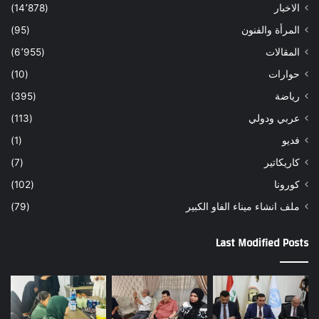
الاخبار
(14٬878)
المرأة والفنون
(95)
المقالات
(6٬955)
حوارات
(10)
رياضة
(395)
عربي ودولي
(113)
فديو
(1)
كاريكاتير
(7)
كورونا
(102)
ملف انشاء ميناء الفاو الكبير
(79)
Last Modified Posts