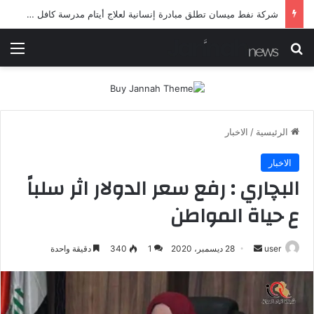
شرطة ميسان تلقي القبض على مطلقي العيارات النارية أثناء تشييع جنائزي في العمارة
بحث عن
الق
الرئيسية
/
الاخبار
الاخبار
‏البچاري : رفع سعر الدولار اثر سلباً
ع حياة المواطن
أرسل
user
28 ديسمبر، 2020
1
340
دقيقة واحدة
بريدا
إلكترونيا