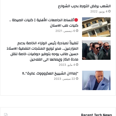
الشعب يرفض التورط بحرب الشوارع
4 يونيو، 2022
أقساط الجامعات الأهلية | كليات الصيدلة ..
كليات طب الاسنان
6 ديسمبر، 2021
تنفيذاً لمبادرة رئيس الوزراء الخاصة بدعم
المزارعين… مدير توزيع المنتجات النفطية الاستاذ
حسين طالب يوجه بتوفير حوضيات خاصة لنقل
مادة الكاز وإيصالها الى الفلاحين
4 مايو، 2023
“زماااان الشيييخ العگروووك عالرگ”..!!
22 سبتمبر، 2023
Recent Tech News