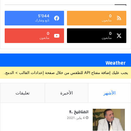
5٬044
0
متابعون
تابع وشارك
0
0
متابعون
متابعون
Weather
يجب عليك إضافة مفتاح API للطقس من خلال صفحة إعدادات القالب > الدمج.
الأشهر
الأخيرة
تعليقات
المنافيخ ..!!
4 يناير، 2021