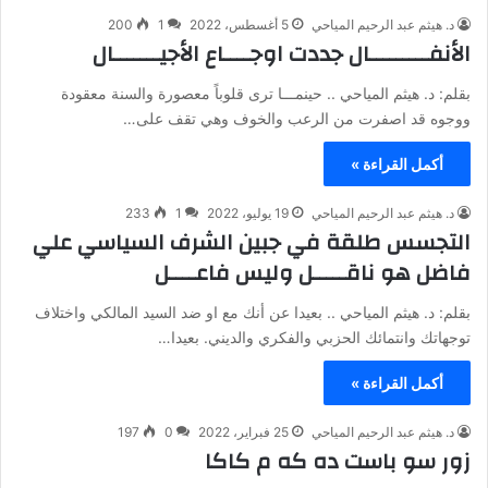
د. هيثم عبد الرحيم المياحي
5 أغسطس، 2022
1
200
الأنفـــــــــال جددت اوجــــاع الأجيـــــــال
بقلم: د. هيثم المياحي .. حينمـــا ترى قلوباً معصورة والسنة معقودة
ووجوه قد اصفرت من الرعب والخوف وهي تقف على…
أكمل القراءة »
د. هيثم عبد الرحيم المياحي
19 يوليو، 2022
1
233
التجسس طلقة في جبين الشرف السياسي علي
فاضل هو ناقـــــل وليس فاعــــل
بقلم: د. هيثم المياحي .. بعيدا عن أنك مع او ضد السيد المالكي واختلاف
توجهاتك وانتمائك الحزبي والفكري والديني. بعيدا…
أكمل القراءة »
د. هيثم عبد الرحيم المياحي
25 فبراير، 2022
0
197
زور سو باست ده كه م كاكا