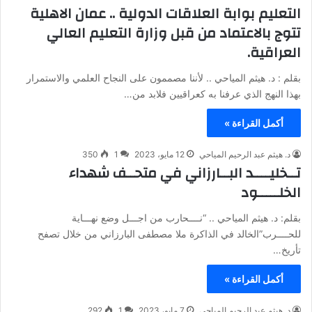
التعليم بوابة العلاقات الدولية .. عمان الاهلية
تتوج بالاعتماد من قبل وزارة التعليم العالي
العراقية.
بقلم : د. هيثم المياحي .. لأننا مصممون على النجاح العلمي والاستمرار
بهذا النهج الذي عرفنا به كعراقيين فلابد من…
أكمل القراءة »
د. هيثم عبد الرحيم المياحي
12 مايو، 2023
1
350
تــخليــــد البــارزاني في متحــف شهداء
الخلـــــود
بقلم: د. هيثم المياحي .. “نــــحارب من اجـــل وضع نهـــاية
للحــــرب”الخالد في الذاكرة ملا مصطفى البارزاني من خلال تصفح
تأريخ…
أكمل القراءة »
د. هيثم عبد الرحيم المياحي
7 مايو، 2023
1
292