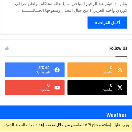
بقلم : د. هيثم عبد الرحيم المياحي … ((مقاله محاكاة مواطن عراقي
كوردي وأخيه العربي)) من جبال النضال وسفوحها الخـــالــــــدة…
أكمل القراءة »
Follow Us
5٬044
0
متابعون
تابع وشارك
0
0
متابعون
متابعون
Weather
يجب عليك إضافة مفتاح API للطقس من خلال صفحة إعدادات القالب > الدمج.