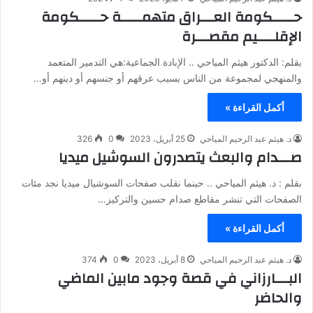
حـــــكومة العـــراق متهمـــــة حـــــكومة
الإقلــــيم مقصـــرة
بقلم: الدكتور هيثم المياحي .. الإبادة الجماعية:هي التدمير المتعمد
والمنهجي لمجموعة من الناس بسبب عرقهم أو جنسهم أو دينهم أو…
أكمل القراءة »
د. هيثم عبد الرحيم المياحي
25 أبريل، 2023
0
326
صـــدام والبعث يتصدرون السوشيل ميديا
بقلم : د. هيثم المياحي .. حينما نقلب صفحات السوشيال ميديا نجد مئات
الصفحات التي تنشر مقاطع صدام حسين والتركيز…
أكمل القراءة »
د. هيثم عبد الرحيم المياحي
8 أبريل، 2023
0
374
البـــارزاني في قصة وجود مابين الماضي
والحاضر