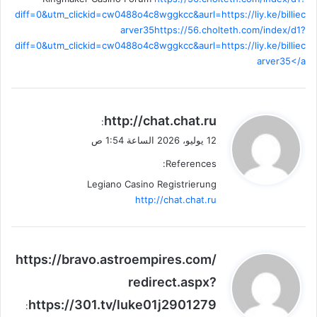
diff=0&utm_clickid=cw0488o4c8wggkcc&aurl=https://liy.ke/billiec
arver35https://56.cholteth.com/index/d1?
diff=0&utm_clickid=cw0488o4c8wggkcc&aurl=https://liy.ke/billiec
arver35</a
ي
http://chat.chat.ru
:
ق
12 يوليو، 2026 الساعة 1:54 ص
و
References:
ل
Legiano Casino Registrierung
http://chat.chat.ru
ي
https://bravo.astroempires.com/
ق
redirect.aspx?
و
https://301.tv/luke01j2901279
ل
: