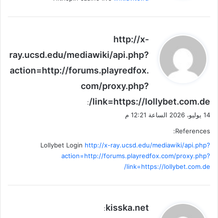
ي
http://x-
ق
ray.ucsd.edu/mediawiki/api.php?
و
action=http://forums.playredfox.
ل
com/proxy.php?
link=https://lollybet.com.de/
:
14 يوليو، 2026 الساعة 12:21 م
References:
Lollybet Login
http://x-ray.ucsd.edu/mediawiki/api.php?
action=http://forums.playredfox.com/proxy.php?
link=https://lollybet.com.de/
ي
kisska.net
:
ق