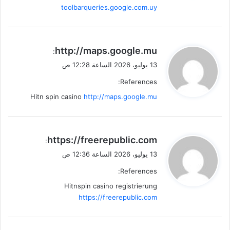
toolbarqueries.google.com.uy
ي
http://maps.google.mu
:
ق
13 يوليو، 2026 الساعة 12:28 ص
و
References:
ل
Hitn spin casino
http://maps.google.mu
ي
https://freerepublic.com
:
ق
13 يوليو، 2026 الساعة 12:36 ص
و
References:
ل
Hitnspin casino registrierung
https://freerepublic.com