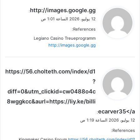
ي
http://images.google.gg
:
ق
12 يوليو، 2026 الساعة 1:01 ص
و
References:
ل
Legiano Casino Treueprogramm
http://images.google.gg
ي
https://56.cholteth.com/index/d1
ق
?
و
diff=0&utm_clickid=cw0488o4c
ل
8wggkcc&aurl=https://liy.ke/billi
ecarver35</a
:
12 يوليو، 2026 الساعة 1:19 ص
References:
Kingmaker Casino Forum
https://56.cholteth.com/index/d1?