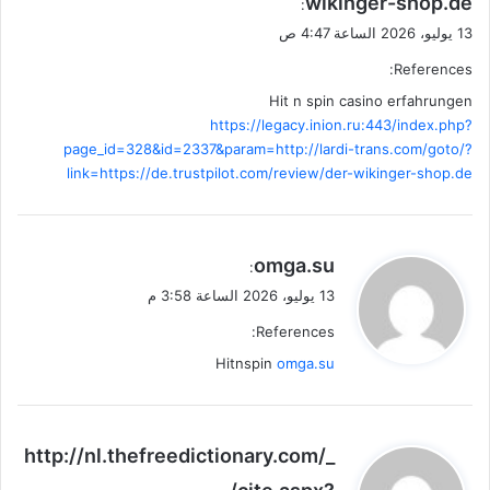
wikinger-shop.de
:
13 يوليو، 2026 الساعة 4:47 ص
References:
Hit n spin casino erfahrungen
https://legacy.inion.ru:443/index.php?
page_id=328&id=2337&param=http://lardi-trans.com/goto/?
link=https://de.trustpilot.com/review/der-wikinger-shop.de
ي
omga.su
:
ق
13 يوليو، 2026 الساعة 3:58 م
و
References:
ل
Hitnspin
omga.su
ي
http://nl.thefreedictionary.com/_
ق