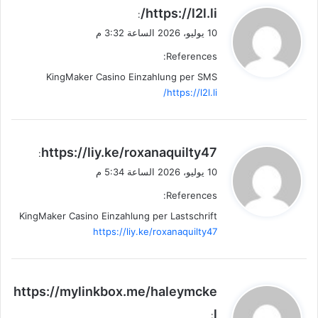
ي
https://l2l.li/
:
ق
10 يوليو، 2026 الساعة 3:32 م
و
References:
ل
KingMaker Casino Einzahlung per SMS
https://l2l.li/
ي
https://liy.ke/roxanaquilty47
:
ق
10 يوليو، 2026 الساعة 5:34 م
و
References:
ل
KingMaker Casino Einzahlung per Lastschrift
https://liy.ke/roxanaquilty47
ي
https://mylinkbox.me/haleymcke
ق
l
: