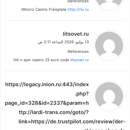
References:
ل
Monro Casino Freispiele
http://rlu.ru/
ي
litsovet.ru
:
ق
13 يوليو، 2026 الساعة 2:11 ص
و
References:
ل
Hit n spin casino 25 euro code
litsovet.ru
ي
https://legacy.inion.ru:443/index
ق
.php?
و
page_id=328&id=2337&param=h
ل
ttp://lardi-trans.com/goto/?
link=https://de.trustpilot.com/review/der-