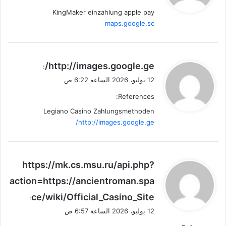
KingMaker einzahlung apple pay
maps.google.sc
ي
http://images.google.ge/
:
ق
12 يوليو، 2026 الساعة 6:22 ص
و
References:
ل
Legiano Casino Zahlungsmethoden
http://images.google.ge/
ي
https://mk.cs.msu.ru/api.php?
ق
action=https://ancientroman.spa
و
ce/wiki/Official_Casino_Site
ل
:
12 يوليو، 2026 الساعة 6:57 ص