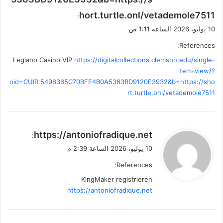
hort.turtle.onl/vetademole7511
:
10 يوليو، 2026 الساعة 1:11 ص
References:
Legiano Casino VIP
https://digitalcollections.clemson.edu/single-
item-view/?
oid=CUIR:5496365C70BFE4B0A5363BD9120E3932&b=https://sho
rt.turtle.onl/vetademole7511
ي
https://antoniofradique.net
:
ق
10 يوليو، 2026 الساعة 2:39 م
و
References:
ل
KingMaker registrieren
https://antoniofradique.net