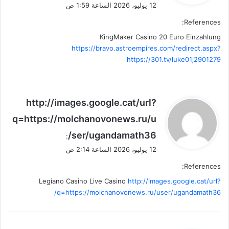
12 يوليو، 2026 الساعة 1:59 ص
References:
KingMaker Casino 20 Euro Einzahlung
https://bravo.astroempires.com/redirect.aspx?
https://301.tv/luke01j2901279
ي
http://images.google.cat/url?
ق
q=https://molchanovonews.ru/u
و
ser/ugandamath36/
ل
:
12 يوليو، 2026 الساعة 2:14 ص
References:
Legiano Casino Live Casino
http://images.google.cat/url?
q=https://molchanovonews.ru/user/ugandamath36/