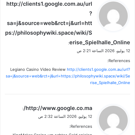
ي
http://clients1.google.com.au/url
ق
?
و
sa=j&source=web&rct=j&url=htt
ل
ps://philosophywiki.space/wiki/S
erise_Spielhalle_Online
:
12 يوليو، 2026 الساعة 2:21 ص
References:
Legiano Casino Video Review
http://clients1.google.com.au/url?
sa=j&source=web&rct=j&url=https://philosophywiki.space/wiki/Se
rise_Spielhalle_Online
ي
http://www.google.co.ma/
:
ق
12 يوليو، 2026 الساعة 2:32 ص
و
References:
ل