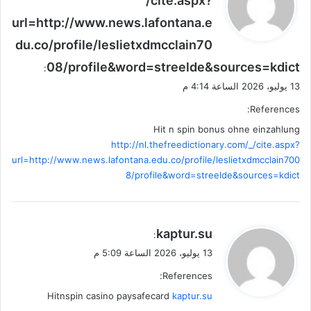
/cite.aspx?
و
url=http://www.news.lafontana.e
ل
du.co/profile/leslietxdmcclain70
08/profile&word=streelde&sources=kdict
:
13 يوليو، 2026 الساعة 4:14 م
References:
Hit n spin bonus ohne einzahlung
http://nl.thefreedictionary.com/_/cite.aspx?
url=http://www.news.lafontana.edu.co/profile/leslietxdmcclain700
8/profile&word=streelde&sources=kdict
ي
kaptur.su
:
ق
13 يوليو، 2026 الساعة 5:09 م
و
References:
ل
Hitnspin casino paysafecard
kaptur.su