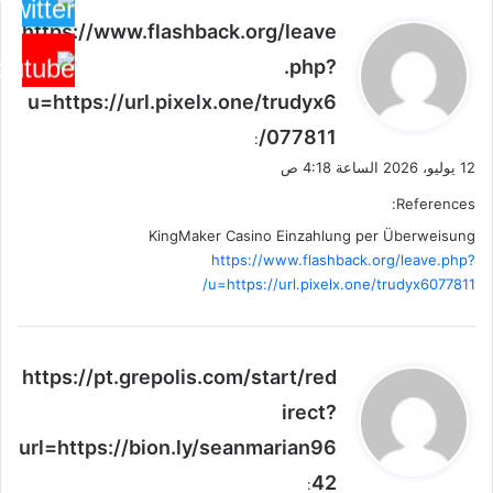
ي
https://www.flashback.org/leave
ق
.php?
و
u=https://url.pixelx.one/trudyx6
ل
077811/
:
12 يوليو، 2026 الساعة 4:18 ص
References:
KingMaker Casino Einzahlung per Überweisung
https://www.flashback.org/leave.php?
u=https://url.pixelx.one/trudyx6077811/
ي
https://pt.grepolis.com/start/red
ق
irect?
و
url=https://bion.ly/seanmarian96
ل
42
: