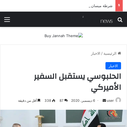
شرطة ميسان تلقي القبض على مطلقي العيارات النارية أثناء تشييع جنائزي في العمارة
بحث عن
الق
الرئيسية
/
الاخبار
الاخبار
الحلبوسي يستقبل السفير
الأميركي
أرسل
user
6 ديسمبر، 2020
87
338
أقل من دقيقة
بريدا
إلكترونيا