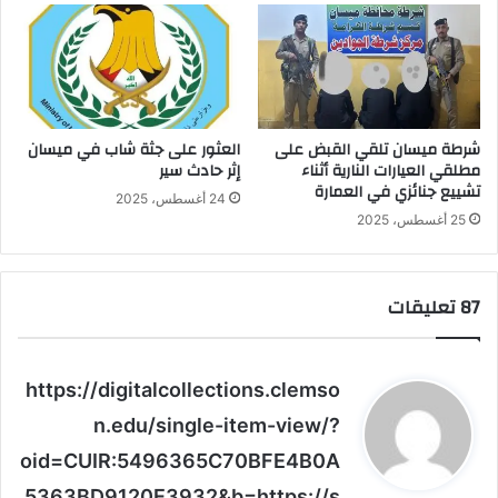
شرطة ميسان تلقي القبض على
العثور على جثة شاب في ميسان
مطلقي العيارات النارية أثناء
إثر حادث سير
تشييع جنائزي في العمارة
24 أغسطس، 2025
25 أغسطس، 2025
‫87 تعليقات
ي
https://digitalcollections.clemso
ق
n.edu/single-item-view/?
و
oid=CUIR:5496365C70BFE4B0A
ل
5363BD9120E3932&b=https://s