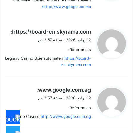
KingMaker Casino um echtes Geld spielen
http://www.google.co.ma/
ي
https://board-en.skyrama.com
:
ق
12 يوليو، 2026 الساعة 2:57 ص
و
References:
ل
Legiano Casino Spielautomaten
https://board-
en.skyrama.com
ي
www.google.com.eg
:
ق
12 يوليو، 2026 الساعة 2:57 ص
و
References:
ل
Legiano Casinio
http://www.google.com.eg