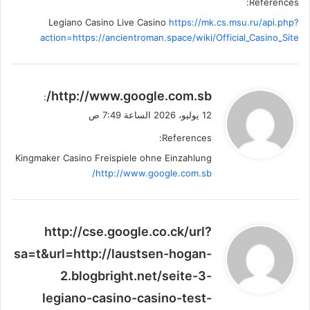
References:
Legiano Casino Live Casino
https://mk.cs.msu.ru/api.php?
action=https://ancientroman.space/wiki/Official_Casino_Site
ي
http://www.google.com.sb/
:
ق
12 يوليو، 2026 الساعة 7:49 ص
و
References:
ل
Kingmaker Casino Freispiele ohne Einzahlung
http://www.google.com.sb/
ي
http://cse.google.co.ck/url?
ق
sa=t&url=http://laustsen-hogan-
و
2.blogbright.net/seite-3-
ل
legiano-casino-casino-test-