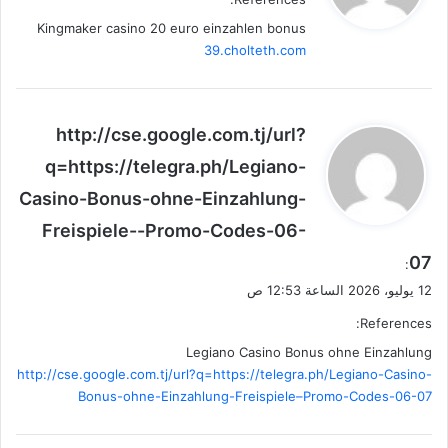
ل
Kingmaker casino 20 euro einzahlen bonus
39.cholteth.com
ي
http://cse.google.com.tj/url?
ق
q=https://telegra.ph/Legiano-
و
Casino-Bonus-ohne-Einzahlung-
ل
Freispiele--Promo-Codes-06-
07
:
12 يوليو، 2026 الساعة 12:53 ص
References:
Legiano Casino Bonus ohne Einzahlung
http://cse.google.com.tj/url?q=https://telegra.ph/Legiano-Casino-
Bonus-ohne-Einzahlung-Freispiele–Promo-Codes-06-07