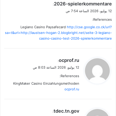
2026-spielerkommentare
:
12 يوليو، 2026 الساعة 7:54 ص
References:
Legiano Casino Paysafecard
http://cse.google.co.ck/url?
sa=t&url=http://laustsen-hogan-2.blogbright.net/seite-3-legiano-
casino-casino-test-2026-spielerkommentare
ي
ocprof.ru
:
ق
12 يوليو، 2026 الساعة 8:03 ص
و
References:
ل
KingMaker Casino Einzahlungsmethoden
ocprof.ru
ي
tdec.tn.gov
:
ق