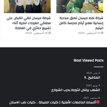
شركة نفط ميسان تطلق مبادرة
شرطة ميسان تلقي القبض على
إنسانية لعلاج أيتام مدرسة كافل
مطلقي العيارات النارية أثناء
اليتيم
تشييع جنائزي في العمارة
27 أغسطس، 2025
25 أغسطس، 2025
Most Viewed Posts
4 يناير، 2021
المنافيخ ..!!
4 يونيو، 2022
الشعب يرفض التورط بحرب الشوارع
6 ديسمبر، 2021
أقساط الجامعات الأهلية | كليات الصيدلة .. كليات طب الاسنان