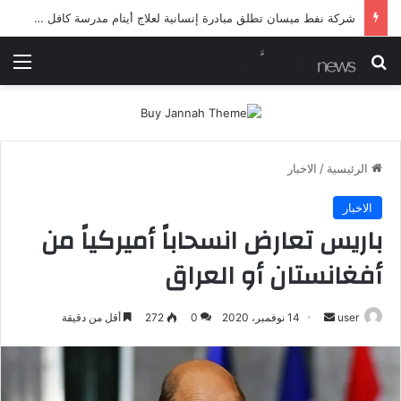
شرطة ميسان تلقي القبض على مطلقي العيارات النارية أثناء تشييع جنائزي في العمارة
بحث عن
الق
الرئيسية
/
الاخبار
الاخبار
باريس تعارض انسحاباً أميركياً من
أفغانستان أو العراق
أرسل
user
14 نوفمبر، 2020
0
272
أقل من دقيقة
بريدا
إلكترونيا