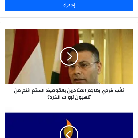
نائب
كردي
يهاجم
المتاجرين
بالقومية:
الستم
انتم
من
تنهبون
نائب كردي يهاجم المتاجرين بالقومية: الستم انتم من
ثروات
تنهبون ثروات الكرد؟
الكرد؟
كتلة
التغيير:
نرفض
الاحتکام
الی