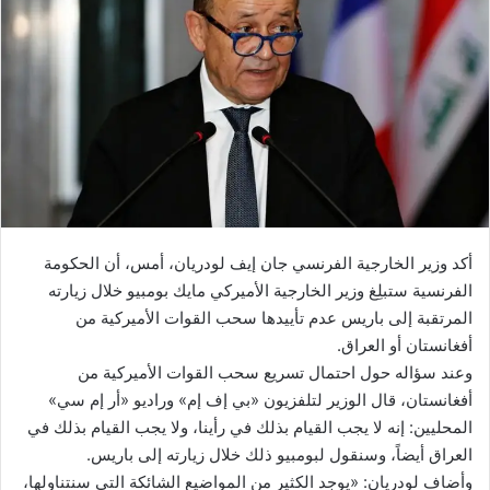
أكد وزير الخارجية الفرنسي جان إيف لودريان، أمس، أن الحكومة
الفرنسية ستبلِغ وزير الخارجية الأميركي مايك بومبيو خلال زيارته
المرتقبة إلى باريس عدم تأييدها سحب القوات الأميركية من
أفغانستان أو العراق.
وعند سؤاله حول احتمال تسريع سحب القوات الأميركية من
أفغانستان، قال الوزير لتلفزيون «بي إف إم» وراديو «أر إم سي»
المحليين: إنه لا يجب القيام بذلك في رأينا، ولا يجب القيام بذلك في
العراق أيضاً، وسنقول لبومبيو ذلك خلال زيارته إلى باريس.
وأضاف لودريان: «يوجد الكثير من المواضيع الشائكة التي سنتناولها،