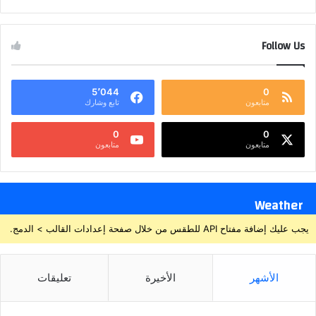
Follow Us
5٬044
0
متابعون
تابع وشارك
0
0
متابعون
متابعون
Weather
يجب عليك إضافة مفتاح API للطقس من خلال صفحة إعدادات القالب > الدمج.
الأشهر
الأخيرة
تعليقات