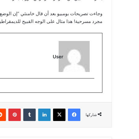
وجاءت تصريحات بومبيو بعد أن قال خامنئي “إن الوضع ف
مجرد مسرحية! هذا مثال على الوجه القبيح للديمقراطية 
User
فيسبوك
‫X
لينكدإن
بينتي
شاركها