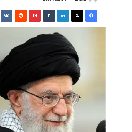
بريدا
فيسبوك
‫X
لينكدإن
بينتيريست
إلكترونيا