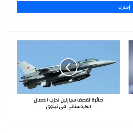
طائرة
تقصف
سيارتين
لحزب
العمال
الكردستاني
في
نينوى
طائرة تقصف سيارتين لحزب العمال
الكردستاني في نينوى