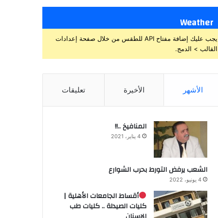
Weather
يجب عليك إضافة مفتاح API للطقس من خلال صفحة إعدادات
القالب > الدمج.
الأشهر
الأخيرة
تعليقات
المنافيخ ..!!
4 يناير، 2021
الشعب يرفض التورط بحرب الشوارع
4 يونيو، 2022
أقساط الجامعات الأهلية |
كليات الصيدلة .. كليات طب
الاسنان