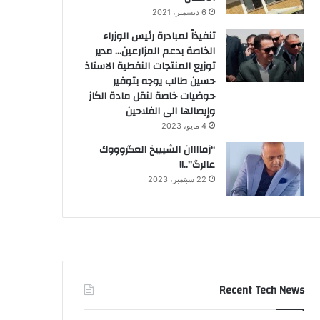
6 ديسمبر، 2021
تنفيذاً لمبادرة رئيس الوزراء
الخاصة بدعم المزارعين… مدير
توزيع المنتجات النفطية الاستاذ
حسين طالب يوجه بتوفير
حوضيات خاصة لنقل مادة الكاز
وإيصالها الى الفلاحين
4 مايو، 2023
“زماااان الشيييخ العگروووك
عالرگ”..!!
22 سبتمبر، 2023
Recent Tech News