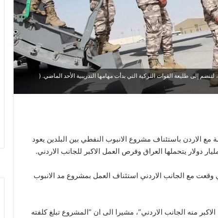
تنضم إلى طليعة القوات التركية التي بدأت مهامها التدريبية الأحد الماضي. (
مة مع الاردن باستئناف مشروع الانبوب النفطي بين البلدين يعود
قعت مع الجانب الاردني استئناف العمل بمشروع مد الانبوب
اكبر منه الجانب الاردني”، مشيرا الى ان “المشروع تبلغ كلفته