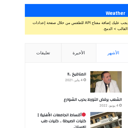
Weather
يجب عليك إضافة مفتاح API للطقس من خلال صفحة إعدادات
القالب > الدمج.
الأشهر
الأخيرة
تعليقات
المنافيخ ..!!
4 يناير، 2021
الشعب يرفض التورط بحرب الشوارع
4 يونيو، 2022
أقساط الجامعات الأهلية |
كليات الصيدلة .. كليات طب
الاسنان