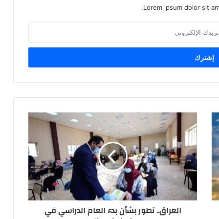
Lorem ipsum dolor sit am
العراق..
تطور
بشأن
بدء
العام
الدراسي
في
زمن
كورونا
العراق.. تطور بشأن بدء العام الدراسي في