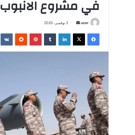
في مشروع الانبوب ا
أرسل
user
2 نوفمبر، 2020
بريدا
فيسبوك
‫X
لينكدإن
بينتيريست
إلكترونيا