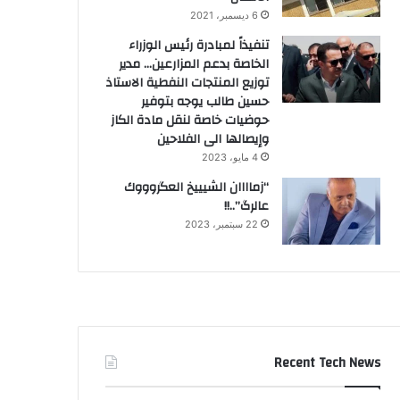
6 ديسمبر، 2021
تنفيذاً لمبادرة رئيس الوزراء
الخاصة بدعم المزارعين… مدير
توزيع المنتجات النفطية الاستاذ
حسين طالب يوجه بتوفير
حوضيات خاصة لنقل مادة الكاز
وإيصالها الى الفلاحين
4 مايو، 2023
“زماااان الشيييخ العگروووك
عالرگ”..!!
22 سبتمبر، 2023
Recent Tech News