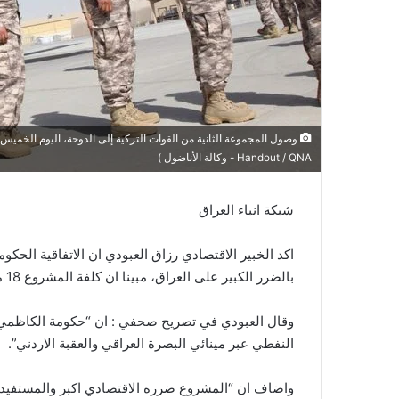
وصول المجموعة الثانية من القوات التركية إلى الدوحة، اليوم الخميس، ل
Handout / QNA - وكالة الأناضول )
شبكة انباء العراق
اكد الخبير الاقتصادي رزاق العبودي ان الاتفاقية الحكو
بالضرر الكبير على العراق، مبينا ان كلفة المشروع 18 مليار دولار يتحملها العراق وفرص العمل الاكبر للجانب الاردني.
وقال العبودي في تصريح صحفي : ان “حكومة الكاظمي و
النفطي عبر مينائي البصرة العراقي والعقبة الاردني”.
واضاف ان “المشروع ضرره الاقتصادي اكبر والمستفيد ال