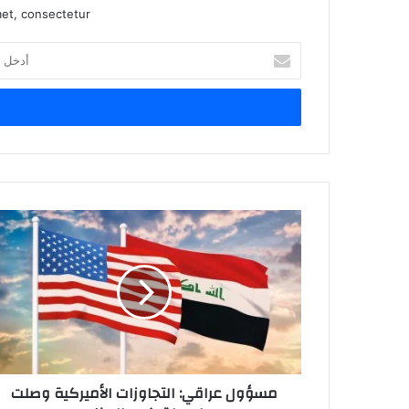
et, consectetur.
أدخل
بريدك
الإلكتروني
مسؤول
عراقي:
التجاوزات
الأميركية
وصلت
لمرحلة
كسر
العظم
مسؤول عراقي: التجاوزات الأميركية وصلت