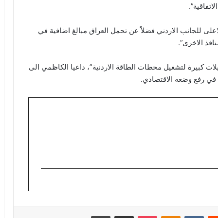
لى للجانب الاردني فضلاً عن تحمل العراق مبالغ اضافية في
افذ الاخرى”.
ات كبيرة لتشغيل محطات الطاقة الاردنية”، داعيا الكاظمي الى
م في رفع وضعه الاقتصادي.
ريست
Odnoklassniki
‫Pocket
مشاركة عبر البريد
طباعة