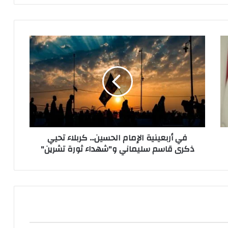
في
أربعينية
الإمام
الحسين...
كربلاء
تحيي
ذكرى
قاسم
سليماني
في أربعينية الإمام الحسين... كربلاء تحيي
و"شهداء
ذكرى قاسم سليماني و"شهداء ثورة تشرين"
ثورة
تشرين"