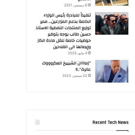
6 ديسمبر، 2021
تنفيذاً لمبادرة رئيس الوزراء
الخاصة بدعم المزارعين… مدير
توزيع المنتجات النفطية الاستاذ
حسين طالب يوجه بتوفير
حوضيات خاصة لنقل مادة الكاز
وإيصالها الى الفلاحين
4 مايو، 2023
“زماااان الشيييخ العگروووك
عالرگ”..!!
22 سبتمبر، 2023
Recent Tech News