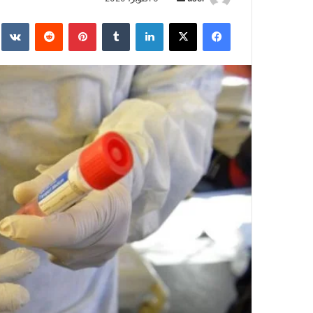
بريدا
فيسبوك
‫X
لينكدإن
بينتيريست
إلكترونيا