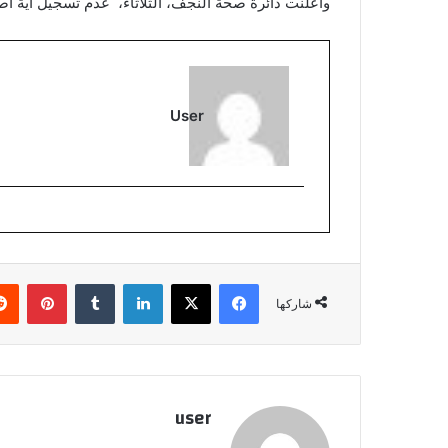
وأعلنت دائرة صحة النجف، الثلاثاء، عدم تسجيل اية اص
User
فيسبوك
‫X
لينكدإن
بينتي
شاركها
user