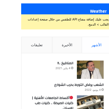
Weather
يجب عليك إضافة مفتاح API للطقس من خلال صفحة إعدادات
القالب > الدمج.
الأشهر
الأخيرة
تعليقات
المنافيخ ..!!
4 يناير، 2021
الشعب يرفض التورط بحرب الشوارع
4 يونيو، 2022
أقساط الجامعات الأهلية |
كليات الصيدلة .. كليات طب
الاسنان