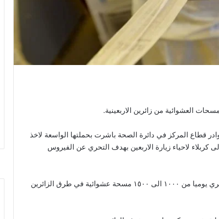
مسحات العشوائية من زائرين الاربعينية.
ادر قطاع المركز في دائرة الصحة باشرت بحملتها الواسعة لاخذ
ى كربلاء لاحياء زيارة الاربعين بهدف التحري عن الفيروس
واضاف الخفاجي ان “الحملة التي تستمر لأربعة أيام تجري يوميا من ١٠٠٠ الى ١٥٠٠ مسحة عشوائية في طرق الزائرين