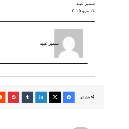
سمير عبيد
٢٤ مايو ٢٠٢٥
سمير عبيد
فيسبوك
‫X
لينكدإن
بينتي
شاركها