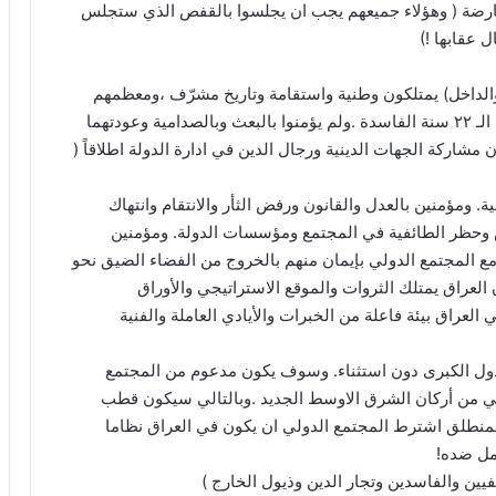
عارضة ( وهؤلاء جميعهم يجب ان يجلسوا بالقفص الذي ستجلس
والداخل) يمتلكون وطنية واستقامة وتاريخ مشرّف ،ومعظمهم
كفاءات ومن عائلات عراقية محترمة . ولم يتلوثوا بحقبة الـ ٢٢ سنة الفاسدة .ولم يؤمنوا بالبعث وبالصدامية وعودتهما
مشاركة الجهات الدينية ورجال الدين في ادارة الدولة اطلاقاً (
ة. ومؤمنين بالعدل والقانون ورفض الثأر والانتقام وانتهاك
 وحظر الطائفية في المجتمع ومؤسسات الدولة. ومؤمنين
مع المجتمع الدولي بإيمان منهم بالخروج من الفضاء الضيق نحو
العراق يمتلك الثروات والموقع الاستراتيجي والأوراق
 العراق بيئة فاعلة من الخبرات والأيادي العاملة والفنية
لدول الكبرى دون استثناء. وسوف يكون مدعوم من المجتمع
سي من أركان الشرق الاوسط الجديد .وبالتالي سيكون قطب
المنطلق اشترط المجتمع الدولي ان يكون في العراق نظاما
عمل ضده!
فيين والفاسدين وتجار الدين وذيول الخارج )