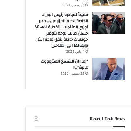
6 ديسمبر، 2021
تنفيذاً لمبادرة رئيس الوزراء
الخاصة بدعم المزارعين… مدير
توزيع المنتجات النفطية الاستاذ
حسين طالب يوجه بتوفير
حوضيات خاصة لنقل مادة الكاز
وإيصالها الى الفلاحين
4 مايو، 2023
“زماااان الشيييخ العگروووك
عالرگ”..!!
22 سبتمبر، 2023
Recent Tech News