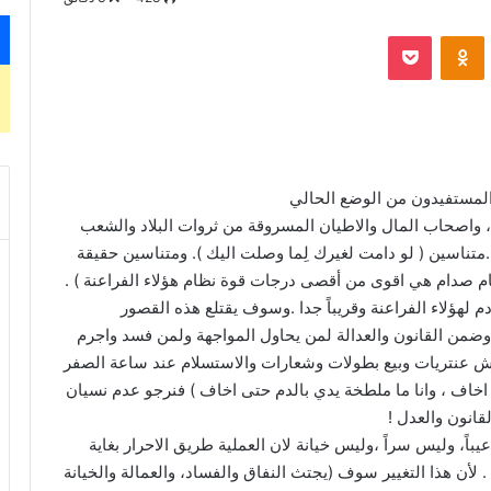
‫Pocket
Odnoklassniki
المستفيدون من الوضع الحالي
 واصحاب المال والاطيان المسروقة من ثروات البلاد والشعب
تناسين ( لو دامت لغيرك لِما وصلت اليك ). ومتناسين حقيقة
م صدام هي اقوى من أقصى درجات قوة نظام هؤلاء الفراعنة ) .
 لهؤلاء الفراعنة وقريباً جدا .وسوف يقتلع هذه القصور
وضمن القانون والعدالة لمن يحاول المواجهة ولمن فسد واجرم
ش عنتريات وبيع بطولات وشعارات والاستسلام عند ساعة الصفر
خاف ، وانا ما ملطخة يدي بالدم حتى اخاف ) فنرجو عدم نسيان
انون والعدل !
 عيباً، وليس سراً ،وليس خيانة لان العملية طريق الاحرار بغاية
 لأن هذا التغيير سوف (يجتث النفاق والفساد، والعمالة والخيانة