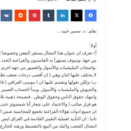
بريدا
فيسبوك
‫X
لينكدإن
بينتيريست
إلكترونيا
بقلم : د. سمير عبيد ..
أولا:
أ:-نعرف ان عنوان هذا المقال يستفز البعض وخصوصا 
من جهة ،وسوف يستهزأ به الفاسدون والفراعنة الجدد ،
،واصحاب المليشيات والأسوار والقصور من جهة اخرى .م
لا يختلف عليها اثنان وهي ( ان أقصى درجات ضعف نظا
ب:-ولكن نقولها ونقسم عليها ان ( موسى العراقي ) قادم
والجيوش والمليشيات والأسوار. ويبدأ الحساب العسير 
وانتهك حقوق الناس وحقوق الوطن . فنصيحة ذهبية بلا
هو قرار صائب ( والاعتماد على شعار أنا شمسوي حتى ا
ان جميع ادوات هؤلاء الفراعنة تخضع للمحاسبة ضمن الق
ثانيا : ان التأييد لعملية التغيير القادمة في العراق ليس
انتشال الشعب والبلد من البيع بالتقسيط ورهنه للخارج .