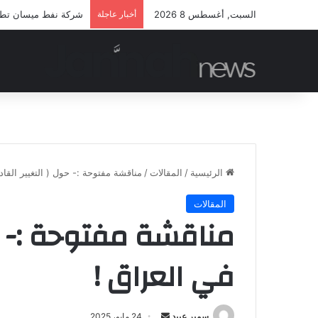
السبت, أغسطس 8 2026
أخبار عاجلة
شركة نفط ميسان تطلق 
الرئيسية
/
المقالات
/
مناقشة مفتوحة :- حول ( التغيير القاد
المقالات
مناقشة مفتوحة :- حو
في العراق !
أرسل
سمير عبيد
24 مايو، 2025