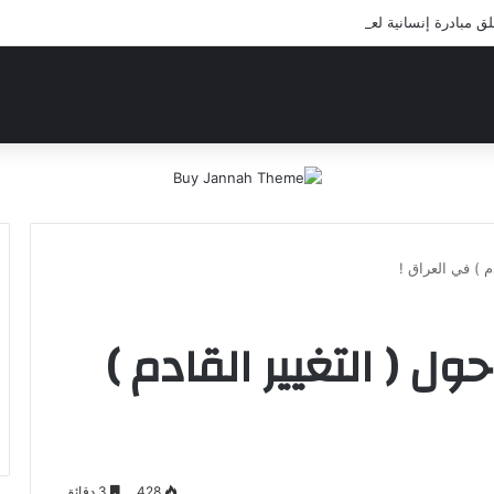
مبادرة إنسانية لعلاج أيتام مدرسة كافل اليتيم
م ) في العراق !
ل ( التغيير القادم )
428
3 دقائق