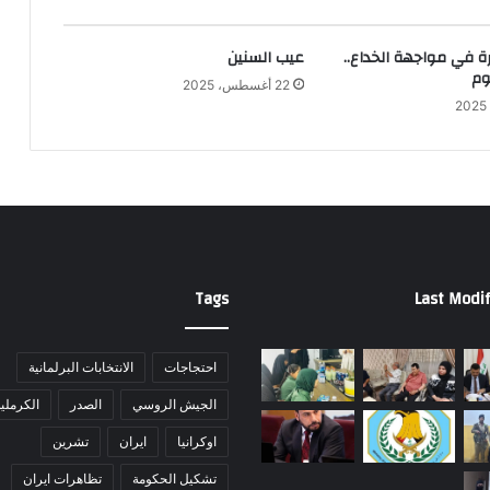
ة في مواجهة الخداع..
عيب السنين
وم
22 أغسطس، 2025
Tags
Last Modif
احتجاجات
الانتخابات البرلمانية
الجيش الروسي
الصدر
الكرملي
اوكرانيا
ايران
تشرين
تشكيل الحكومة
تظاهرات ايران