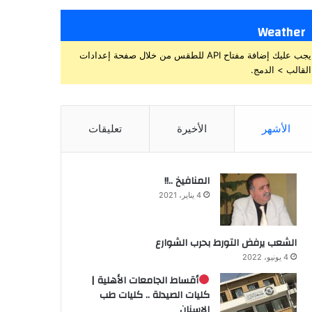
Weather
يجب عليك إضافة مفتاح API للطقس من خلال صفحة إعدادات
القالب > الدمج.
الأشهر
الأخيرة
تعليقات
المنافيخ ..!!
4 يناير، 2021
الشعب يرفض التورط بحرب الشوارع
4 يونيو، 2022
أقساط الجامعات الأهلية |
كليات الصيدلة .. كليات طب
الاسنان