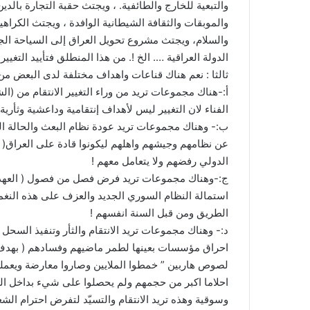
والتبعية للخارج والطائفية. ، ويجتث حقبة التجارة بال
والموبقات والثقافة الشيطانية الوافدة ، ويجتث الكراه
والسلام، ويجتث مشروع تحويل العراق إلى السياحة الجن
الدولة العراقية …. الخ !. من هذا المنطلق فتأييد التغ
ثالثا : نعم هناك قناعات واهداف مختلفة لدى البعض من ه
أ:-هناك مجموعات تريد من وراء التغيير الانتقام من (
الفناء لان التغيير ليس لأهداف إنتقامية وداعشية وثأر
ب:- وهناك مجموعات تريد عودة نظام البعث والحالة الص
عن نظامهم وجيشهم واهلهم ليكونوا قادة على العراق( ن
الدولي رفضهم ولا يتعامل معهم !
ج:-وهناك مجموعات تريد فرض فصل من فصول ( العهد ال
استمالة النظام السوري الجديد والعزف على هذه النغم
الطريق ومن قبل السنة انفسهم !
د:- وهناك مجموعات تريد الانتقام والثأر وتنفيذ السحل ب
احراق مؤسسات بعينها لطمر ماضيهم وفسادهم ( بهدف ا
لصوص هاربين ” خمطوا الملايين وصاروا معارضة ويعملو
احلاما اكبر من حجمهم ولم يحصلوا على شيء بداخل العر
وسوقية وهذه تريد الانتقام والتسيّد لتفرض احترام الشع