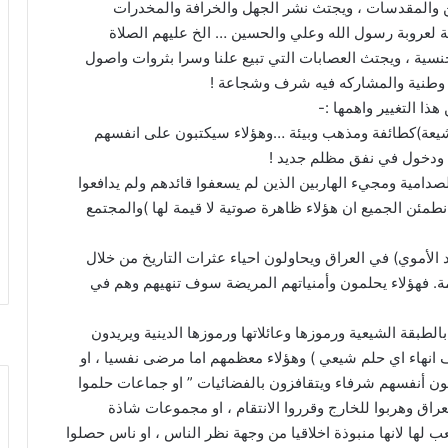
دين والمقدسات ، ويجتث نشر الجهل والخرافة والمخدرات
ية لعروبة رسول الله وعلي والحسين … الخ عليهم الصلاة
سية ، ويجتث العصابات التي تبيع علنا وسرا بثروات واصول
يير وطنية والمشاركه فيه شرف وشجاعة !
ذا التغيير واهمها :-
الشيعة)كطائفة ومذهب وبيئة …وهؤلاء سيكتبون على انفسهم
ية ودخول في نفق مظلم جديد !
دامية ومجيء الهاربين الذين لم يسعفوا قائدهم ولم يدافعوا
طمئن الجميع ان هؤلاء ظاهرة صوتية لا قيمة لها )والمجتمع
أموي) في العراق ويحاولون احياء عثرات التاريخ من خلال
ة. فهؤلاء يحلمون وأمنياتهم المريضة سوف تنهيهم وهم في
الطبقة الشيعية ورموزها وعائلاتها ورموزها الدينية ويريدون
نهاء اي حلم شيعي ) وهؤلاء معظمهم اما مرضى نفسيا ، او
ن أنفسهم شرفاء ويتقافزون بالفضائيات ” او جماعات حلموا
اق وهربوا للخارج وقرروا الانتقام ، او مجموعات شاذة
ب لها لانها منبوذة اخلاقيا من وجهة نظر الناس ، او ناس حصلوا