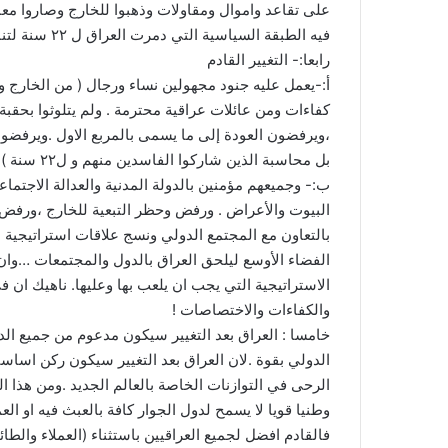
على تقاعد واموال ومقاولات وذهبوا للخارج وصاروا م
فيه الطبقة السياسية التي دمرت العراق ل ٢٢ سنة لتنال عقابها !)
رابعا:- التغيير القادم
أ:-يعمل عليه جنود مجهولين نساء ورجال ( من الخارج 
،ويرفضون العودة إلى ما يسمى بالمربع الاول .ويرفضون 
بل محاسبة الذين شاركوا الفاسدين منهم و ل٢٢ سنة )
ب:- وجميعهم مؤمنين بالدولة المدنية والعدالة الاجتماعي
البيوت والأعراض . ورفض وحظر التبعية للخارج ،ورفض
بالتعاون مع المجتمع الدولي ونسج علاقات استراتيجية 
الفضاء الأوسع ليلحق العراق بالدول والمجتمعات …وان 
الاستراتيجية التي يجب ان يلعب بها وعليها. ناهيك ان في
والكفاءات والاختصاصات !
خامسا : العراق بعد التغيير سيكون مدعوم من جميع ا
الدولي بقوة .لان العراق بعد التغيير سيكون ركن اسا
الرحى في التوازنات الخاصة بالعالم الجديد .ومن هذا 
وطنيا قويا لا يسمح لدول الجوار كافة بالعبث فيه او ال
فالقادم افضل لجميع العراقيين باستثناء (العملاء والطائ