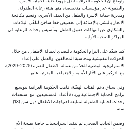
وأوضح أن الحكومة العراقية تبذل جهودًا حثيثة لحماية الأسرة
والطفولة عبر مؤسسات متخصصة، منها هيئة رعاية الطفولة،
ومديرية حماية الأسرة والطفل من العنف الأسري، وقسم مكافحة
الاتجار بالبشر، بالإضافة إلى تخصيص خط ساخن لتلقّي البلاغات
والشكاوى عن انتهاكات حقوق الطفل، وتأسيس وحدات للرعاية في
المراكز الصحية الأولية.
كما شدّد على التزام الحكومة بالتصدي لعمالة الأطفال، من خلال
الجولات التفتيشية ومحاسبة المخالفين، والعمل على إعداد
الاستراتيجية الوطنية للحدّ من عمالة الأطفال للفترة (2025–2029)،
مع التركيز على الآثار الأمنية والاجتماعية المترتبة عليها.
وفي سياق دعم الفئات الهشّة، قامت الحكومة العراقية بتوسيع
برامج الحماية الاجتماعية وزيادة أعداد المستفيدين، مع استحداث
وحدات لحماية الطفولة لمتابعة احتياجات الأطفال دون سن (18)
سنة.
وضمن الجانب الصحي، تم تنفيذ استراتيجيات خاصة بصحة الأم