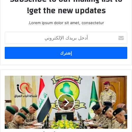
get the new updates!
Lorem ipsum dolor sit amet, consectetur.
أدخل
بريدك
الإلكتروني
قيادة
عمليات
ميسان
تعقد
مؤتمراً
أمنياً
لتفعيل
الإجراءات
الأمنية