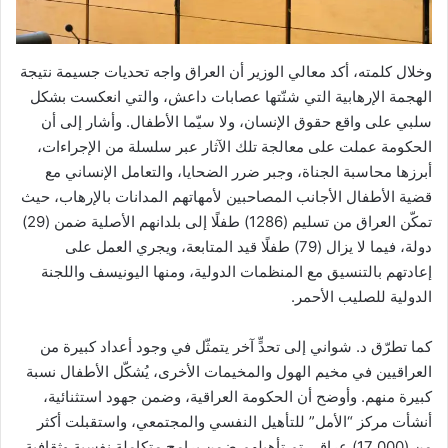
وخلال كلمته، أكد معالي الوزير أن العراق واجه تحديات جسيمة نتيجة
الهجمة الإرهابية التي شنّتها عصابات داعش، والتي انعكست بشكل
سلبي على واقع حقوق الإنسان، ولا سيّما الأطفال. وأشار إلى أن
الحكومة عملت على معالجة تلك الآثار عبر سلسلة من الإجراءات،
أبرزها محاسبة الجناة، وجبر ضرر الضحايا، والتعامل الإنساني مع
قضية الأطفال الأجانب المصاحبين لأمهاتهم المدانات بالإرهاب، حيث
تمكّن العراق من تسليم (1286) طفلًا إلى بلدانهم الأصلية ضمن (29)
دولة، فيما لا يزال (79) طفلًا قيد المتابعة، ويجري العمل على
إعادتهم بالتنسيق مع المنظمات الدولية، ومنها اليونيسف واللجنة
الدولية للصليب الأحمر.
كما تطرّق د. شواني إلى تحدٍّ آخر يتمثّل في وجود أعداد كبيرة من
العراقيين في مخيم الهول والمخيمات الأخرى، يُشكّل الأطفال نسبة
كبيرة منهم. وأوضح أن الحكومة العراقية، وضمن جهود استثنائية،
أنشأت مركز “الأمل” للتأهيل النفسي والمجتمعي، واستقبلت أكثر
من (17,000) عراقي تم تأهيلهم ضمن برامج متكاملة نفسية وثقافية