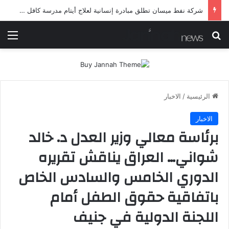
شرطة ميسان تلقي القبض على مطلقي العيارات النارية أثناء تشييع جنائزي في العمارة
بحث عن
الق
الرئيسية
/
الاخبار
الاخبار
برئاسة معالي وزير العدل د. خالد
شواني… العراق يناقش تقريره
الدوري الخامس والسادس الخاص
باتفاقية حقوق الطفل أمام
اللجنة الدولية في جنيف