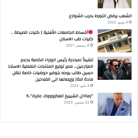
الشعب يرفض التورط بحرب الشوارع
4 يونيو، 2022
أقساط الجامعات الأهلية | كليات الصيدلة ..
كليات طب الاسنان
6 ديسمبر، 2021
تنفيذاً لمبادرة رئيس الوزراء الخاصة بدعم
المزارعين… مدير توزيع المنتجات النفطية الاستاذ
حسين طالب يوجه بتوفير حوضيات خاصة لنقل
مادة الكاز وإيصالها الى الفلاحين
4 مايو، 2023
“زماااان الشيييخ العگروووك عالرگ”..!!
22 سبتمبر، 2023