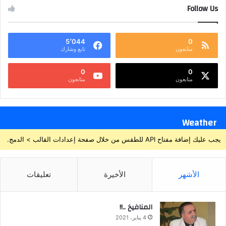
Follow Us
5٬044
0
متابعون
تابع وشارك
0
0
متابعون
متابعون
Weather
يجب عليك إضافة مفتاح API للطقس من خلال صفحة إعدادات القالب > الدمج.
الأشهر
الأخيرة
تعليقات
المنافيخ ..!!
4 يناير، 2021