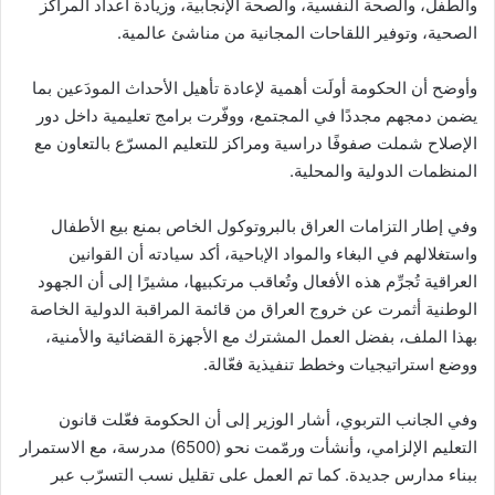
والطفل، والصحة النفسية، والصحة الإنجابية، وزيادة أعداد المراكز
الصحية، وتوفير اللقاحات المجانية من مناشئ عالمية.
وأوضح أن الحكومة أولَت أهمية لإعادة تأهيل الأحداث المودَعين بما
يضمن دمجهم مجددًا في المجتمع، ووفّرت برامج تعليمية داخل دور
الإصلاح شملت صفوفًا دراسية ومراكز للتعليم المسرّع بالتعاون مع
المنظمات الدولية والمحلية.
وفي إطار التزامات العراق بالبروتوكول الخاص بمنع بيع الأطفال
واستغلالهم في البغاء والمواد الإباحية، أكد سيادته أن القوانين
العراقية تُجرِّم هذه الأفعال وتُعاقب مرتكبيها، مشيرًا إلى أن الجهود
الوطنية أثمرت عن خروج العراق من قائمة المراقبة الدولية الخاصة
بهذا الملف، بفضل العمل المشترك مع الأجهزة القضائية والأمنية،
ووضع استراتيجيات وخطط تنفيذية فعّالة.
وفي الجانب التربوي، أشار الوزير إلى أن الحكومة فعّلت قانون
التعليم الإلزامي، وأنشأت ورمّمت نحو (6500) مدرسة، مع الاستمرار
ببناء مدارس جديدة. كما تم العمل على تقليل نسب التسرّب عبر