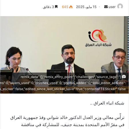
أرسل
user
15 مايو، 2025
645
3 دقائق
بريدا
إلكترونيا
{"remix_data":[],"remix_entry_point":"challenges","source_tags":
ons":0,"layers_used":0,"brushes_used":0,"photos_added":0,"total_editor_actions":
"is_sticker":false,"edited_since_last_sticker_save":true,"containsFTESticker":false}
شبكة انباء العراق ..
ترأّس معالي وزير العدل الدكتور خالد شواني وفدَ جمهورية العراق
في مقرّ الأمم المتحدة بمدينة جنيف، للمشاركة في مناقشة