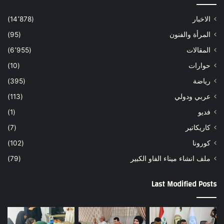
الاخبار
(14٬878)
المرأة والفنون
(95)
المقالات
(6٬955)
حوارات
(10)
رياضة
(395)
عربي ودولي
(113)
فديو
(1)
كاريكاتير
(7)
كورونا
(102)
ملف انشاء ميناء الفاو الكبير
(79)
Last Modified Posts