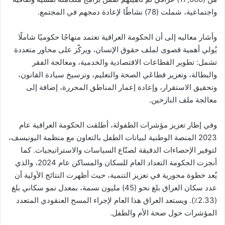
واجتماعية، شملت (78) نشاطًا لإعادة دمجهم في المجتمع.
وأشار معاليه إلى أن الحكومة العراقية تعتمد منهاجًا حكوميًا شاملًا
يُولي أهمية قصوى لملف حقوق الإنسان، ويركّز على محاور متعددة
تشمل: تطوير القطاعات الاقتصادية والخدمية، ومعالجة الفقر
والبطالة، وتعزيز قطاعَي الصحة والتعليم، وترسيخ سيادة القانون،
وتحقيق الاستقرار، وإعادة إعمار المناطق المحررة، إضافة إلى
معالجة ملف النازحين.
وفي إطار تعزيز مؤشرات الطفولة، أطلقت الحكومة العراقية عام
2023 المنصة الوطنية لبيانات الطفل بالتعاون مع منظمة اليونيسف،
لتوفير الإحصاءات الدقيقة لصنّاع السياسات والاستراتيجيات. كما
أنجزت الحكومة التعداد العام للسكان والمساكن عام 2024، والذي
يُعد خطوة محورية في تعزيز التنمية، حيث أظهرت النتائج الأولية أن
عدد سكان العراق بلغ نحو (45) مليون نسمة، بمعدل نمو سكاني بلغ
(2.33٪). ويستعد العراق هذا العام لإجراء المسح العنقودي المتعدد
المؤشرات حول صحة الأم والطفل.