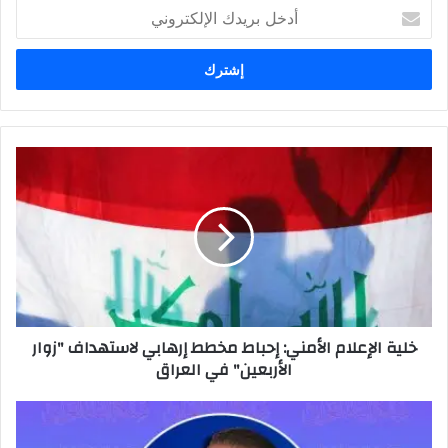
أدخل
بريدك
الإلكتروني
خلية
الإعلام
الأمني:
إحباط
مخطط
إرهابي
لاستهداف
"زوار
الأربعين"
خلية الإعلام الأمني: إحباط مخطط إرهابي لاستهداف "زوار
في
الأربعين" في العراق
العراق
للباطل
جولة