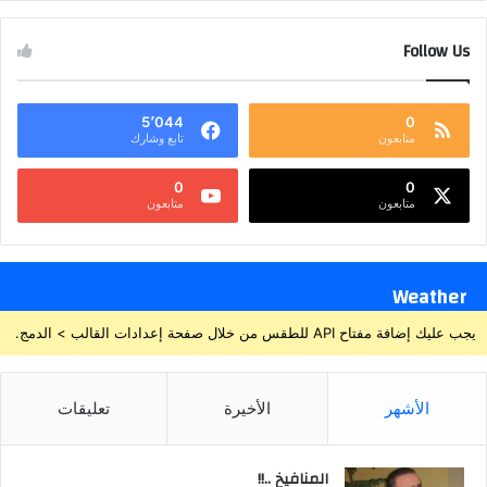
Follow Us
5٬044
0
متابعون
تابع وشارك
0
0
متابعون
متابعون
Weather
يجب عليك إضافة مفتاح API للطقس من خلال صفحة إعدادات القالب > الدمج.
الأشهر
الأخيرة
تعليقات
المنافيخ ..!!