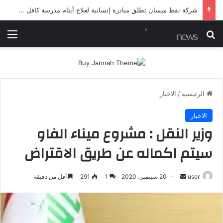
شرطة ميسان تلقي القبض على مطلقي العيارات النارية أثناء تشييع جنائزي في العمارة
بحث عن
الق
الرئيسية
/
الاخبار
الاخبار
وزير النقل : مشروع ميناء الفاو
سيتم اكماله عن طريق الاقتراض
أرسل
user
20 سبتمبر، 2020
1
291
أقل من دقيقة
بريدا
إلكترونيا