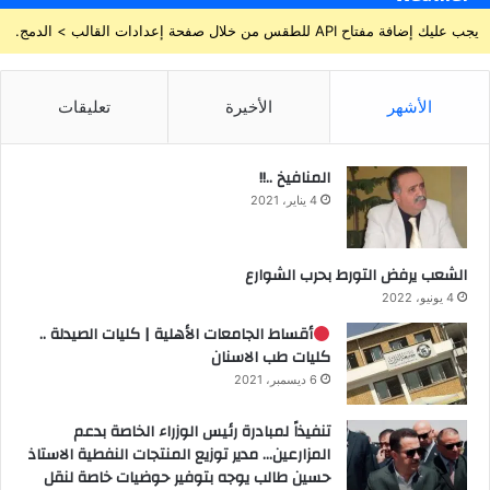
يجب عليك إضافة مفتاح API للطقس من خلال صفحة إعدادات القالب > الدمج.
الأشهر
الأخيرة
تعليقات
المنافيخ ..!!
4 يناير، 2021
الشعب يرفض التورط بحرب الشوارع
4 يونيو، 2022
أقساط الجامعات الأهلية | كليات الصيدلة ..
كليات طب الاسنان
6 ديسمبر، 2021
تنفيذاً لمبادرة رئيس الوزراء الخاصة بدعم
المزارعين… مدير توزيع المنتجات النفطية الاستاذ
حسين طالب يوجه بتوفير حوضيات خاصة لنقل