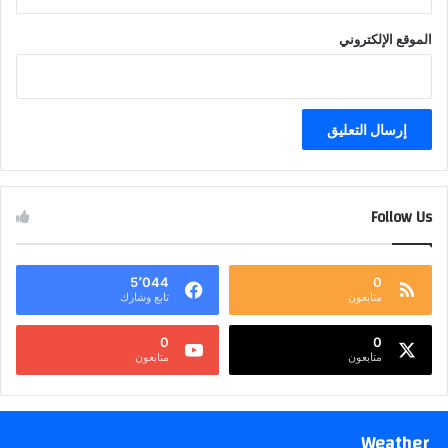
الموقع الإلكتروني
Follow Us
5٬044
0
متابعون
تابع وشارك
0
0
متابعون
متابعون
Weather