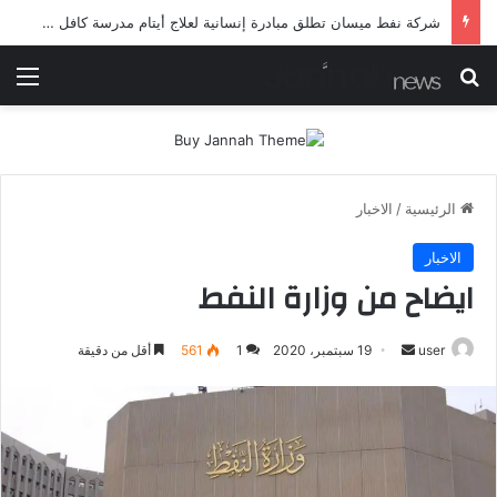
شرطة ميسان تلقي القبض على مطلقي العيارات النارية أثناء تشييع جنائزي في العمارة
بحث عن
الق
الرئيسية
/
الاخبار
الاخبار
ايضاح من وزارة النفط
أرسل
user
19 سبتمبر، 2020
1
561
أقل من دقيقة
بريدا
إلكترونيا