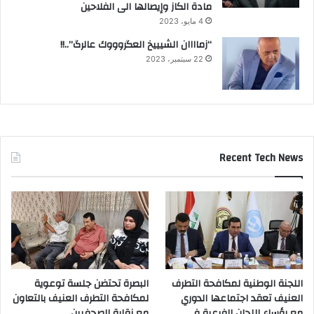
مادة الكاز وإيصالها الى الفلاحين
4 مايو، 2023
“زماااان الشيييخ العگروووك عالرگ”..!!
22 سبتمبر، 2023
Recent Tech News
اللجنة الوطنية لمكافحة التطرف
البصرة تحتضن جلسة توعوية
العنيف تعقد اجتماعها الدوري
لمكافحة التطرف العنيف بالتعاون
مع رؤساء اللجان الفرعية في
مع نقابة الصحفيين