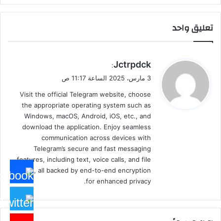
تعليق واحد
ي
Jctrpdck
:
ق
3 مارس، 2025 الساعة 11:17 ص
و
Visit the official Telegram website, choose
ل
the appropriate operating system such as
Windows, macOS, Android, iOS, etc., and
download the application. Enjoy seamless
communication across devices with
Telegram’s secure and fast messaging
features, including text, voice calls, and file
sharing, all backed by end-to-end encryption
for enhanced privacy.