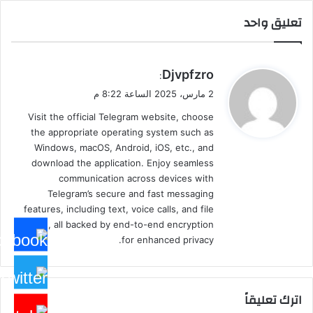
تعليق واحد
ي
Djvpfzro
:
ق
2 مارس، 2025 الساعة 8:22 م
و
Visit the official Telegram website, choose
ل
the appropriate operating system such as
Windows, macOS, Android, iOS, etc., and
download the application. Enjoy seamless
communication across devices with
Telegram’s secure and fast messaging
features, including text, voice calls, and file
sharing, all backed by end-to-end encryption
for enhanced privacy.
اترك تعليقاً