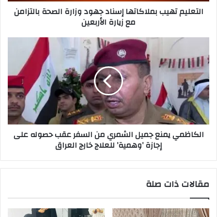
مع
التعليم تهيب بملاكاتها إسناد جهود وزارة الصحة بالتزامن
زيارة
مع زيارة الأربعين
الأربعين
الكاظمي
يمنع
جميل
الشمري
من
السفر
عقب
حصوله
على
الكاظمي يمنع جميل الشمري من السفر عقب حصوله على
إجازة
إجازة ’وهمية’ للعلاج خارج العراق
’وهمية’
للعلاج
خارج
العراق
مقالات ذات صلة