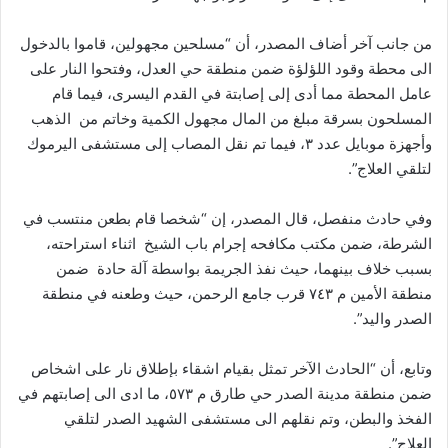
من جانب آخر أضاف المصدر، أن “مسلحين مجهولين، قاموا بالدخول
الى محطة وقود اللؤلؤة ضمن منطقة حي العدل، وفتحوا النار على
عامل المحطة مما أدى إلى إصابتة في القدم اليسرى، فيما قام
المسلحون بسرقة مبلغ من المال مجهول الكمية وخاتم من الذهب
وأجهزة موبايل عدد ٣، فيما تم نقل المصاب إلى مستشفى اليرموك
لتلقي العلاج”.
وفي حادث منفصل، قال المصدر، إن “شخصا قام بطعن منتسب في
الشرطة، ضمن مكتب مكافحه إجرام باب الشيخ اثناء استراحته،
بسبب خلاف بينهما، حيث نفذ الجريمة بواسطة آلة حادة ضمن
منطقة الأمين م ٧٤٣ قرب جامع الرحمن، حيث وطعنه في منطقة
الصدر واليد”.
وتابع، أن “الحادث الآخر تمثل بقيام اشقاء بإطلاق نار على اشخاص
ضمن منطقة مدينة الصدر حي طارق م ٥٧٣، ما ادى الى إصابتهم في
الفخذ والبطن، وتم نقلهم الى مستشفى الشهيد الصدر لتلقي
العلاج”.