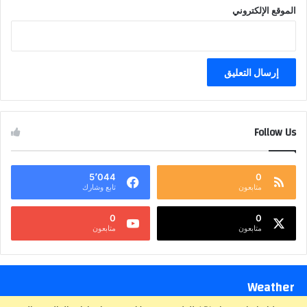
الموقع الإلكتروني
Follow Us
5٬044
0
متابعون
تابع وشارك
0
0
متابعون
متابعون
Weather