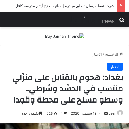
شرطة ميسان تلقي القبض على مطلقي العيارات النارية أثناء تشييع جنائزي في العمارة
بحث عن
الق
الرئيسية
/
الاخبار
الاخبار
بغداد: هجوم بالقنابل على منزَلي
منتسب في الحشد وشرطي..
وسطو مسلح على محطة وقود!
أرسل
user
19 سبتمبر، 2020
1
328
دقيقة واحدة
بريدا
إلكترونيا