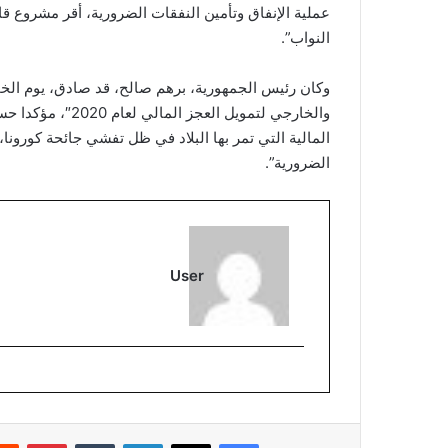
النواب”.
والخارجي لتمويل ا
المالية التي تمر بها البلاد في ظل تفشي جائحة كورونا
الضرورية”.
User
فيسبوك
‫X
لينكدإن
بينتي