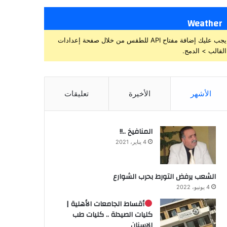
Weather
يجب عليك إضافة مفتاح API للطقس من خلال صفحة إعدادات
القالب > الدمج.
الأشهر
الأخيرة
تعليقات
المنافيخ ..!!
4 يناير، 2021
الشعب يرفض التورط بحرب الشوارع
4 يونيو، 2022
أقساط الجامعات الأهلية |
كليات الصيدلة .. كليات طب
الاسنان