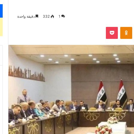
1
332
دقيقة واحدة
‫Pocket
Odnoklassniki