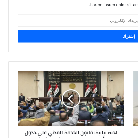
Lorem ipsum dolor sit am
لجنة
نيابية:
قانون
الخدمة
المدني
على
جدول
أعمال
البرلمان
لجنة نيابية: قانون الخدمة المدني على جدول
بجلساته