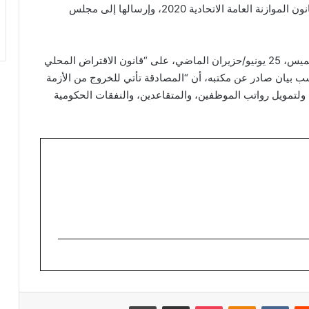
عملية الإنفاق وتأمين النفقات الضرورية، أقر مشروع قانون الموازنة العامة الاتحادية 2020، وإرسالها إلى مجلس
وكان رئيس الجمهورية، برهم صالح، قد صادق، يوم الخميس، 25 يونيو/حزيران الماضي، على “قانون الاقتراض المحلي
لعجز المالي لعام 2020″، مؤكدا حسب بيان صادر عن مكتبه، أن “المصادقة تأتي للخروج من الأزمة
، ولتمويل رواتب الموظفين، والمتقاعدين، والنفقات الحكومية
ريست
Odnoklassniki
‫Pocket
مشاركة عبر البريد
طباعة