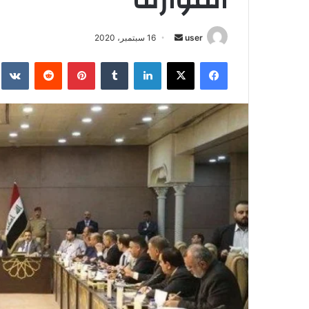
أرسل
user
16 سبتمبر، 2020
بريدا
فيسبوك
‫X
لينكدإن
بينتيريست
إلكترونيا