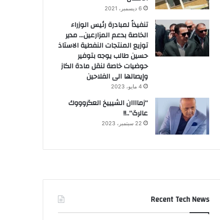
6 ديسمبر، 2021
تنفيذاً لمبادرة رئيس الوزراء
الخاصة بدعم المزارعين… مدير
توزيع المنتجات النفطية الاستاذ
حسين طالب يوجه بتوفير
حوضيات خاصة لنقل مادة الكاز
وإيصالها الى الفلاحين
4 مايو، 2023
“زماااان الشيييخ العگروووك
عالرگ”..!!
22 سبتمبر، 2023
Recent Tech News