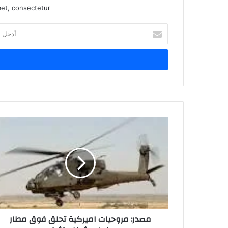
et, consectetur.
أدخل
بريدك
الإلكتروني
مصدر:
مروحيات
اميركية
تحلق
فوق
مطار
بغداد
بشكل
كثيف
مصدر: مروحيات اميركية تحلق فوق مطار