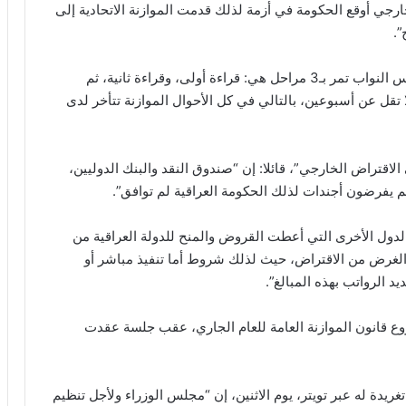
جي أوقع الحكومة في أزمة لذلك قدمت الموازنة الاتحادية إلى
ج”.
وأوضح كوجر، أن “الموازنة العامة بعد وصولها إلى مجلس النواب تمر بـ3 مراحل هي: قراءة أولى، وقراءة ثانية، ثم
ل عن أسبوعين، بالتالي في كل الأحوال الموازنة تتأخر لدى
قتراض الخارجي”، قائلا: إن “صندوق النقد والبنك الدوليين،
م يفرضون أجندات لذلك الحكومة العراقية لم توافق”.
الدول الأخرى التي أعطت القروض والمنح للدولة العراقية من
 الغرض من الاقتراض، حيث لذلك شروط أما تنفيذ مباشر أو
د الرواتب بهذه المبالغ”.
وع قانون الموازنة العامة للعام الجاري، عقب جلسة عقدت
يدة له عبر تويتر، يوم الاثنين، إن “مجلس الوزراء ولأجل تنظيم