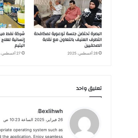
البصرة تحتضن جلسة توعوية لمكافحة
شركة نفط ميس
التطرف العنيف بالتعاون مع نقابة
إنسانية لعلاج
الصحفيين
اليتيم
28 أغسطس، 2025
27 أغسطس، 2025
تعليق واحد
ي
Bexlihwh
:
ق
26 فبراير، 2025 الساعة 10:23 ص
و
ropriate operating system such as
ل
 the application. Enjoy seamless