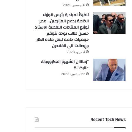
6 ديسمبر، 2021
تنفيذاً لمبادرة رئيس الوزراء
الخاصة بدعم المزارعين… مدير
توزيع المنتجات النفطية الاستاذ
حسين طالب يوجه بتوفير
حوضيات خاصة لنقل مادة الكاز
وإيصالها الى الفلاحين
4 مايو، 2023
“زماااان الشيييخ العگروووك
عالرگ”..!!
22 سبتمبر، 2023
Recent Tech News