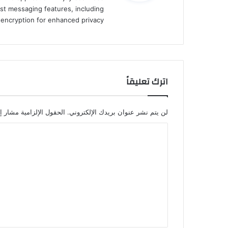
st messaging features, including
d encryption for enhanced privacy.
اترك تعليقاً
لن يتم نشر عنوان بريدك الإلكتروني.
الحقول الإلزامية مشار إل
ا
ل
ت
ع
ل
ي
ق