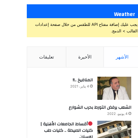
Weather
يجب عليك إضافة مفتاح API للطقس من خلال صفحة إعدادات
القالب > الدمج.
الأشهر
الأخيرة
تعليقات
المنافيخ ..!!
4 يناير، 2021
الشعب يرفض التورط بحرب الشوارع
4 يونيو، 2022
أقساط الجامعات الأهلية |
كليات الصيدلة .. كليات طب
الاسنان