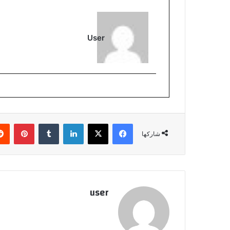
User
فيسبوك
‫X
لينكدإن
بينتي
شاركها
user