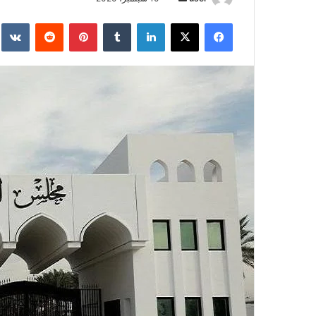
بريدا
فيسبوك
‫X
لينكدإن
بينتيريست
إلكترونيا