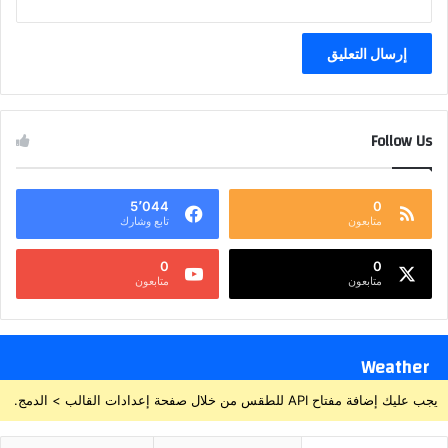
Follow Us
5٬044
0
متابعون
تابع وشارك
0
0
متابعون
متابعون
Weather
يجب عليك إضافة مفتاح API للطقس من خلال صفحة إعدادات القالب > الدمج.