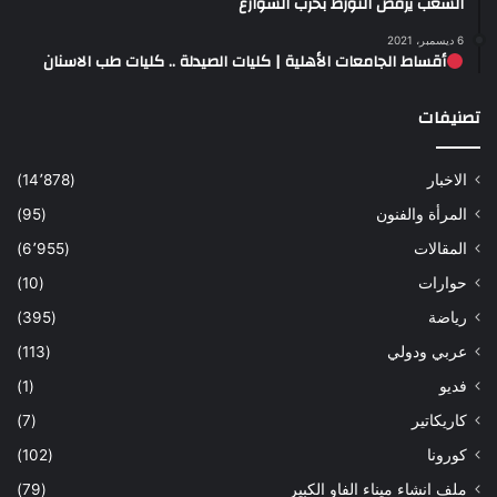
الشعب يرفض التورط بحرب الشوارع
6 ديسمبر، 2021
أقساط الجامعات الأهلية | كليات الصيدلة .. كليات طب الاسنان
تصنيفات
الاخبار
(14٬878)
المرأة والفنون
(95)
المقالات
(6٬955)
حوارات
(10)
رياضة
(395)
عربي ودولي
(113)
فديو
(1)
كاريكاتير
(7)
كورونا
(102)
ملف انشاء ميناء الفاو الكبير
(79)