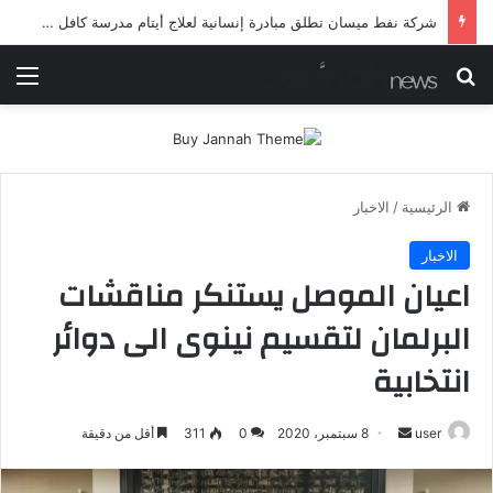
شرطة ميسان تلقي القبض على مطلقي العيارات النارية أثناء تشييع جنائزي في العمارة
بحث عن
الق
الرئيسية
/
الاخبار
الاخبار
اعيان الموصل يستنكر مناقشات
البرلمان لتقسيم نينوى الى دوائر
انتخابية
أرسل
user
8 سبتمبر، 2020
0
311
أقل من دقيقة
بريدا
إلكترونيا