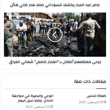
عامر عبد الجبار يكشف للسوداني ملف هدر مالي هائل
جرحى
معظمهم
أطفال
بـ"انفجار
غامض"
شمالي
العراق
جرحى معظمهم أطفال بـ"انفجار غامض" شمالي العراق
مقالات ذات صلة
كعكة النحس
الوعي والبصيرة في مواجهة
الخداع.. وصايا لجيل اليوم
29 أغسطس، 2025
24 أغسطس، 2025