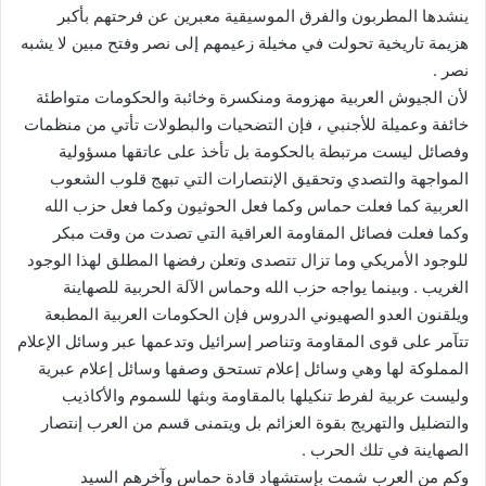
ينشدها المطربون والفرق الموسيقية معبرين عن فرحتهم بأكبر
هزيمة تاريخية تحولت في مخيلة زعيمهم إلى نصر وفتح مبين لا يشبه
نصر .
لأن الجيوش العربية مهزومة ومنكسرة وخائبة والحكومات متواطئة
خائفة وعميلة للأجنبي ، فإن التضحيات والبطولات تأتي من منظمات
وفصائل ليست مرتبطة بالحكومة بل تأخذ على عاتقها مسؤولية
المواجهة والتصدي وتحقيق الإنتصارات التي تبهج قلوب الشعوب
العربية كما فعلت حماس وكما فعل الحوثيون وكما فعل حزب الله
وكما فعلت فصائل المقاومة العراقية التي تصدت من وقت مبكر
للوجود الأمريكي وما تزال تتصدى وتعلن رفضها المطلق لهذا الوجود
الغريب . وبينما يواجه حزب الله وحماس الآلة الحربية للصهاينة
ويلقنون العدو الصهيوني الدروس فإن الحكومات العربية المطبعة
تتآمر على قوى المقاومة وتناصر إسرائيل وتدعمها عبر وسائل الإعلام
المملوكة لها وهي وسائل إعلام تستحق وصفها وسائل إعلام عبرية
وليست عربية لفرط تنكيلها بالمقاومة وبثها للسموم والأكاذيب
والتضليل والتهريج بقوة العزائم بل ويتمنى قسم من العرب إنتصار
الصهاينة في تلك الحرب .
وكم من العرب شمت بإستشهاد قادة حماس وآخرهم السيد