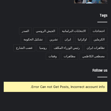
Tags
احتجاجات
الانتخابات البرلمانية
الجيش الروسي
الصدر
الكرملين
اوكرانيا
ايران
تشرين
تشكيل الحكومة
تظاهرات ايران
رئيس الوزراء المكلف
روسيا
غضب الشارع
مصطفى الكاظمي
مظاهرات
وقفات
Follow us
Error Can not Get Posts, Incorrect account info.