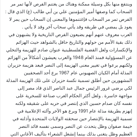
وينتفع منها بكل وسيلة ممكنة وهناك من يغتنم الفرص لأنها تمر مر
السحاب كما وصفها أمير المؤمنين علي بن أبي طالب (ع) الذي قال :
الفرص تمر مر السحاب فإغتنموها والمعنى إن السحاب حين يمر لا
يعود بل يمضي في طريقه وقد يأتي سحاب آخر وقد لا يأتي .
العرب معروف عنهم أنهم يضيعون الفرص التاريخية ولا يشبهون في
ذلك بقية الأمم من حولهم والتاريخ حافل بالشواهد حيث الهزائم
والإنكسارات ولعل القضية الفلسطينية عنوان صادم للهزيمة والتخلي
عن المسؤولية فمنذ العام 1948 والعرب يعيشون أشكالاً من الهزائم
ولكنهم برعوا في تغيير معنى الهزيمة إلى النصر فبعد هزيمة حزيران
المذلة أمام الكيان الصهيوني عام 1967 برع أحد الصحفيين
المشهورين حين أطلق تسمية نكسة حزيران على تلك الهزيمة المذلة
لكي يرضي غرور الرئيس جمال عبد الناصر الذي قاد مصر إلى
مواجهة خاسرة . ولعل أكثر الحكام العرب صناعة للسخرية على
نفسه كان صدام حسين الذي إنتصر في حربه على شقيقه ولكنه
إنهزم بطريقة مذلة عام 1991 وبرع هو الآخر وآلته الإعلامية في
تسمية الهزيمة بالإنتصار حين سحقته الولايات المتحدة وأذلته في
خيمة صفوان وظل يتحدث عن النصر وسمى نفسه قائد النصر
العظيم وظل يتغنى بذلك بينما إنشغل الشعراء بتأليف الأغاني التي