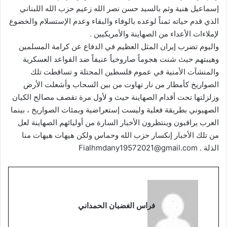
إسماعيل هنية وثم بالسيد حسن نصر الله زعيم حزب الله اللبناني
الذي قدم حياته ثمناً لوعده بالوفاء والبقاء وعدم الإستسلام والخضوع
لإملاءات الأعداء من الصهاينة والأمريكيين .
واليوم تضرب إيران المثل العظيم في الدفاع عن كرامة المسلمين
وهيبتهم حيث شنت هجوماً صاروخياً عنيفاً ضد القواعد العسكرية
والمنشآت الأمنية في عموم فلسطين المحتلة و تساقطت تلك
الصواريخ كأمطار من نار تهاوت من بين السحاب وأشعلت الأرض
وزلزلتها تحت أقدام الصهاينة حيث و لأول مرة تقصف مصالح الكيان
الصهيوني بطريقة فعلية وليست إستعراضية وبمئات الصواريخ ، بينما
العرب يراقبون وينتظرون الأخبار السارة من أوليائهم الصهاينة لعل
من تلك الأخبار إنكسار حزب الله وحماس ولكن هيهات هيهات منا
الذلة . Fialhmdany19572021@gmail.com
فراس الغضبان الحمداني