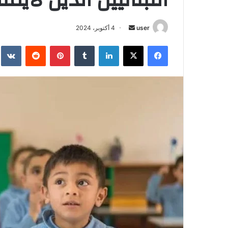
أرسل
user
4 أكتوبر، 2024
بريدا
فيسبوك
‫X
لينكدإن
بينتيريست
إلكترونيا