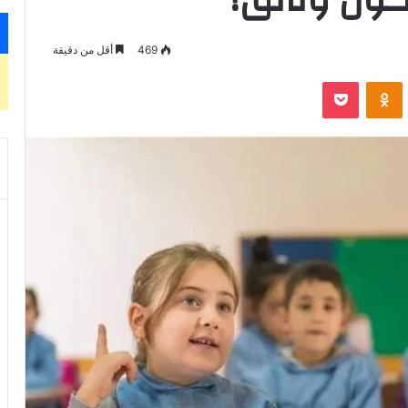
469
أقل من دقيقة
‫Pocket
Odnoklassniki