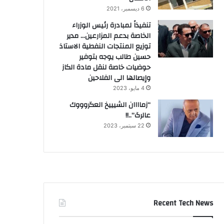
6 ديسمبر، 2021
تنفيذاً لمبادرة رئيس الوزراء
الخاصة بدعم المزارعين… مدير
توزيع المنتجات النفطية الاستاذ
حسين طالب يوجه بتوفير
حوضيات خاصة لنقل مادة الكاز
وإيصالها الى الفلاحين
4 مايو، 2023
“زماااان الشيييخ العگروووك
عالرگ”..!!
22 سبتمبر، 2023
Recent Tech News