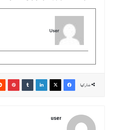
User
فيسبوك
‫X
لينكدإن
بينتي
شاركها
user