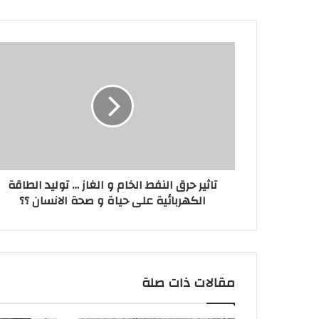
تاثير
حرق
النفط
الخام
و
الغاز
…
توليد
الطاقة
تاثير حرق النفط الخام و الغاز … توليد الطاقة
الكهربائية
الكهربائية على حياة و صحة الانسان ؟؟
على
حياة
و
صحة
الانسان
؟؟
مقالات ذات صلة