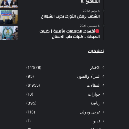
المنافيخ ..!!
4 يونيو، 2022
الشعب يرفض التورط بحرب الشوارع
6 ديسمبر، 2021
أقساط الجامعات الأهلية | كليات
الصيدلة .. كليات طب الاسنان
تصنيفات
الاخبار
(14٬878)
المرأة والفنون
(95)
المقالات
(6٬955)
حوارات
(10)
رياضة
(395)
عربي ودولي
(113)
فديو
(1)