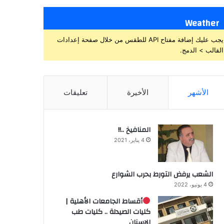
Weather
يجب عليك إضافة مفتاح API للطقس من خلال صفحة إعدادات
القالب > الدمج.
الأشهر
الأخيرة
تعليقات
المنافيخ ..!!
4 يناير، 2021
الشعب يرفض التورط بحرب الشوارع
4 يونيو، 2022
أقساط الجامعات الأهلية |
كليات الصيدلة .. كليات طب
الاسنان