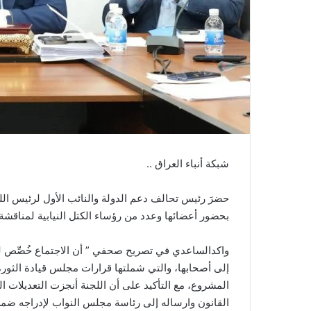
شبكة أنباء العراق ..
حضرَ رئيس تحالف دعم الدولة والنائب الأول لرئيس اللج
بحضور أعضائها وعدد من رؤساء الكتل النيابية لمناقشة ا
واكدالساعدي في تصريح صحفي ” أن الاجتماع خُصِّص 
إلى أصحابها، والتي شملتها قرارات مجلس قيادة الثورة
المشروع، مع التأكيد على أن اللجنة أنجزت التعديلات ال
القانون وارساله إلى رئاسة مجلس النواب لإدراجه ضم