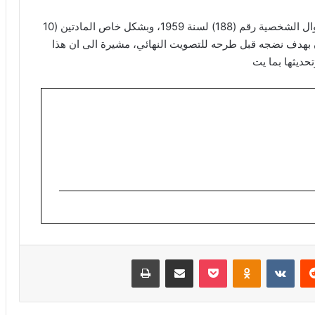
وبين الساعدي ان”اللجنة أيضًا مقترح تعديل قانون الأحوال الشخصية رقم (188) لسنة 1959، وبشكل خاص المادتين (10
ن بهدف نضجه قبل طرحه للتصويت النهائي، مشيرة الى ان هذا
حديثها بما يت
ريست
Odnoklassniki
‫Pocket
مشاركة عبر البريد
طباعة