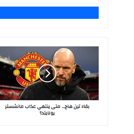
بريدك
الإلكتروني
بقاء
تين
هاج…
متى
ينتهي
عذاب
مانشستر
يونايتد؟
بقاء تين هاج… متى ينتهي عذاب مانشستر
يونايتد؟