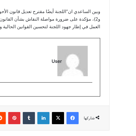
و2)، مؤكدة على ضرورة مواصلة النقاش بشأن القانو
العمل في إطار جهود اللجنة لتحسين القوانين الحالية وت
User
فيسبوك
‫X
لينكدإن
بينتي
شاركها