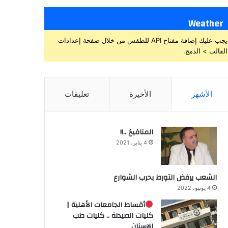
Weather
يجب عليك إضافة مفتاح API للطقس من خلال صفحة إعدادات
القالب > الدمج.
الأشهر
الأخيرة
تعليقات
المنافيخ ..!!
4 يناير، 2021
الشعب يرفض التورط بحرب الشوارع
4 يونيو، 2022
أقساط الجامعات الأهلية |
كليات الصيدلة .. كليات طب
الاسنان