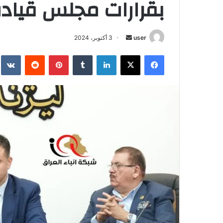
بقرارات مجلس قيادة 
أرسل
user
3 أكتوبر، 2024
بريدا
فيسبوك
‫X
لينكدإن
بينتيريست
إلكترونيا