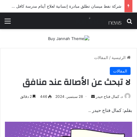
شرطة ميسان تلقي القبض على مطلقي العيارات النارية أثناء تشييع جنائزي في العمارة
بحث عن
الق
الرئيسية
/
المقالات
المقالات
لا تبحث عن الأصالة عند منافق
أرسل
د. كمال فتاح حيدر
28 سبتمبر، 2024
446
2 دقائق
بريدا
بقلم: كمال فتاح حيدر ..
إلكترونيا