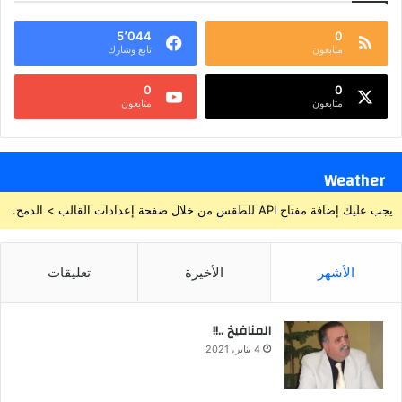
5٬044
0
متابعون
تابع وشارك
0
0
متابعون
متابعون
Weather
يجب عليك إضافة مفتاح API للطقس من خلال صفحة إعدادات القالب > الدمج.
الأشهر
الأخيرة
تعليقات
المنافيخ ..!!
4 يناير، 2021