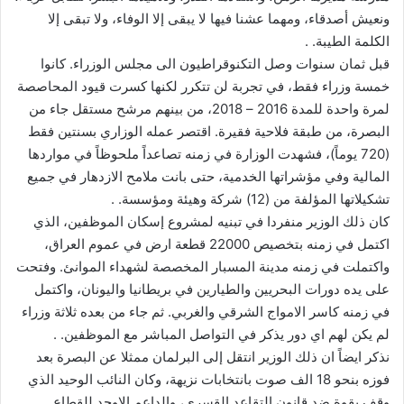
ونعيش أصدقاء، ومهما عشنا فيها لا يبقى إلا الوفاء، ولا تبقى إلا
الكلمة الطيبة. .
قبل ثمان سنوات وصل التكنوقراطيون الى مجلس الوزراء. كانوا
خمسة وزراء فقط، في تجربة لن تتكرر لكنها كسرت قيود المحاصصة
لمرة واحدة للمدة 2016 – 2018، من بينهم مرشح مستقل جاء من
البصرة، من طبقة فلاحية فقيرة. اقتصر عمله الوزاري بسنتين فقط
(720 يوماً)، فشهدت الوزارة في زمنه تصاعداً ملحوظاً في مواردها
المالية وفي مؤشراتها الخدمية، حتى بانت ملامح الازدهار في جميع
تشكيلاتها المؤلفة من (12) شركة وهيئة ومؤسسة. .
كان ذلك الوزير منفردا في تبنيه لمشروع إسكان الموظفين، الذي
اكتمل في زمنه بتخصيص 22000 قطعة ارض في عموم العراق،
واكتملت في زمنه مدينة المسبار المخصصة لشهداء الموانئ. وفتحت
على يده دورات البحريين والطيارين في بريطانيا واليونان، واكتمل
في زمنه كاسر الامواج الشرقي والغربي. ثم جاء من بعده ثلاثة وزراء
لم يكن لهم اي دور يذكر في التواصل المباشر مع الموظفين. .
نذكر ايضاً ان ذلك الوزير انتقل إلى البرلمان ممثلا عن البصرة بعد
فوزه بنحو 18 الف صوت بانتخابات نزيهة، وكان النائب الوحيد الذي
وقف بقوة ضد قانون التقاعد القسري، والداعم الاوحد للقطاع