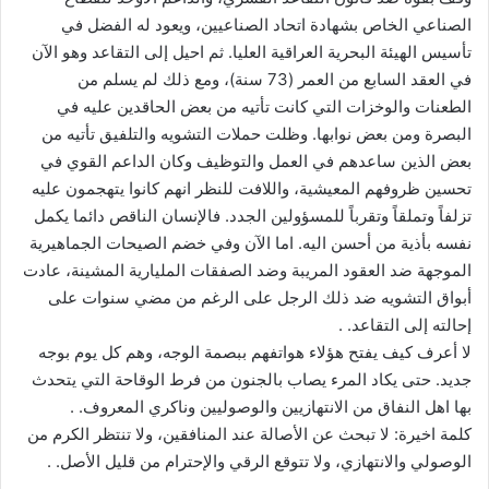
الصناعي الخاص بشهادة اتحاد الصناعيين، ويعود له الفضل في
تأسيس الهيئة البحرية العراقية العليا. ثم احيل إلى التقاعد وهو الآن
في العقد السابع من العمر (73 سنة)، ومع ذلك لم يسلم من
الطعنات والوخزات التي كانت تأتيه من بعض الحاقدين عليه في
البصرة ومن بعض نوابها. وظلت حملات التشويه والتلفيق تأتيه من
بعض الذين ساعدهم في العمل والتوظيف وكان الداعم القوي في
تحسين ظروفهم المعيشية، واللافت للنظر انهم كانوا يتهجمون عليه
تزلفاً وتملقاً وتقرباً للمسؤولين الجدد. فالإنسان الناقص دائما يكمل
نفسه بأذية من أحسن اليه. اما الآن وفي خضم الصيحات الجماهيرية
الموجهة ضد العقود المريبة وضد الصفقات المليارية المشينة، عادت
أبواق التشويه ضد ذلك الرجل على الرغم من مضي سنوات على
إحالته إلى التقاعد. .
لا أعرف كيف يفتح هؤلاء هواتفهم ببصمة الوجه، وهم كل يوم بوجه
جديد. حتى يكاد المرء يصاب بالجنون من فرط الوقاحة التي يتحدث
بها اهل النفاق من الانتهازيين والوصوليين وناكري المعروف. .
كلمة اخيرة: لا تبحث عن الأصالة عند المنافقين، ولا تنتظر الكرم من
الوصولي والانتهازي، ولا تتوقع الرقي والإحترام من قليل الأصل. .