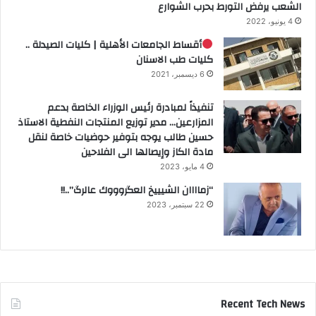
الشعب يرفض التورط بحرب الشوارع
4 يونيو، 2022
أقساط الجامعات الأهلية | كليات الصيدلة ..
كليات طب الاسنان
6 ديسمبر، 2021
تنفيذاً لمبادرة رئيس الوزراء الخاصة بدعم
المزارعين… مدير توزيع المنتجات النفطية الاستاذ
حسين طالب يوجه بتوفير حوضيات خاصة لنقل
مادة الكاز وإيصالها الى الفلاحين
4 مايو، 2023
“زماااان الشيييخ العگروووك عالرگ”..!!
22 سبتمبر، 2023
Recent Tech News