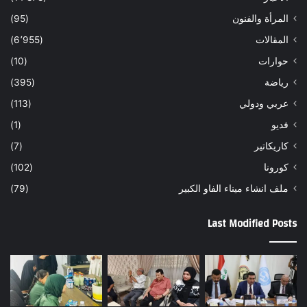
المرأة والفنون
(95)
المقالات
(6٬955)
حوارات
(10)
رياضة
(395)
عربي ودولي
(113)
فديو
(1)
كاريكاتير
(7)
كورونا
(102)
ملف انشاء ميناء الفاو الكبير
(79)
Last Modified Posts