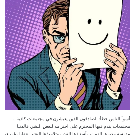
أسوأ الناس حظاً: الصادقون الذين يعيشون في مجتمعات كاذبة. .
مجتمعات يندم فيها المحترم على احترامه لبعض البشر. فالدنيا
مدرسة مديرها الزمن، وأستاذها القدر، وتلاميذها البشر. نتقابل غرباء،