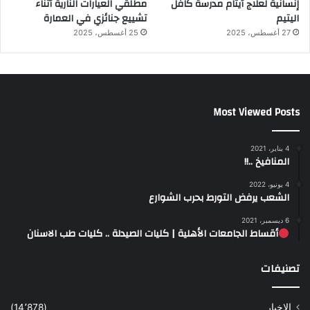
إنسانية لعلاج أيتام مدرسة كافل
مطلقي العيارات النارية أثناء
اليتيم
تشييع جنائزي في العمارة
27 أغسطس، 2025
25 أغسطس، 2025
Most Viewed Posts
4 يناير، 2021
المنافيخ ..!!
4 يونيو، 2022
الشعب يرفض التورط بحرب الشوارع
6 ديسمبر، 2021
أقساط الجامعات الأهلية | كليات الصيدلة .. كليات طب الاسنان
تصنيفات
الاخبار
(14٬878)