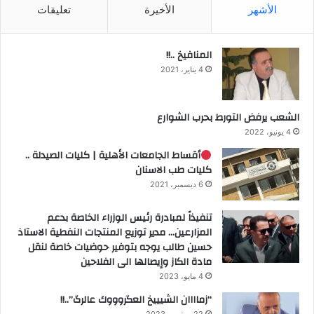
الأشهر
الأخيرة
تعليقات
المنافيخ ..!!
4 يناير، 2021
الشعب يرفض التورط بحرب الشوارع
4 يونيو، 2022
أقساط الجامعات الأهلية | كليات الصيدلة ..
كليات طب الاسنان
6 ديسمبر، 2021
تنفيذاً لمبادرة رئيس الوزراء الخاصة بدعم
المزارعين… مدير توزيع المنتجات النفطية الاستاذ
حسين طالب يوجه بتوفير حوضيات خاصة لنقل
مادة الكاز وإيصالها الى الفلاحين
4 مايو، 2023
“زماااان الشيييخ العگروووك عالرگ”..!!