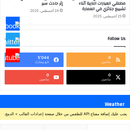
مطلقي العيارات النارية أثناء
إثر حادث سير
تشييع جنائزي في العمارة
24 أغسطس، 2025
25 أغسطس، 2025
Follow Us
5٬044
0
متابعون
تابع وشارك
0
0
متابعون
متابعون
Weather
يجب عليك إضافة مفتاح API للطقس من خلال صفحة إعدادات القالب > الدمج.