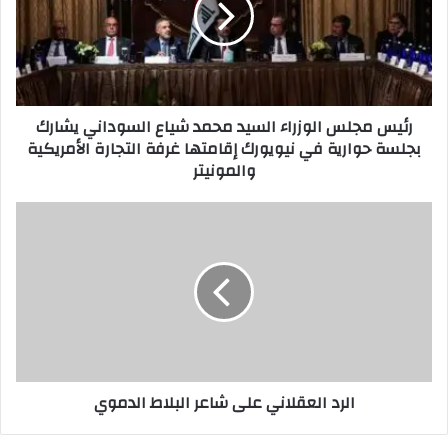
محمد
شياع
السوداني
يشارك
بجلسة
رئيس مجلس الوزراء السيد محمد شياع السوداني يشارك
حوارية
بجلسة حوارية في نيويورك إقامتها غرفة التجارة الأمريكية
في
والمونيتر
نيويورك
إقامتها
غرفة
الرد
التجارة
العقلاني
الأمريكية
على
والمونيتر
شاعر
البلاط
الدموي
الرد العقلاني على شاعر البلاط الدموي