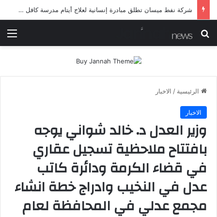
شرطة ميسان تلقي القبض على مطلقي العيارات النارية أثناء تشييع جنائزي في العمارة
بحث عن
الق
الرئيسية
/
الاخبار
الاخبار
وزير العدل د. خالد شواني يوجه
بافتتاح ملاحظية تسجيل عقاري
في قضاء الكرمة ودائرة كاتب
عدل في النخيب وادراج خطة انشاء
مجمع عدلي في المحافظة لعام