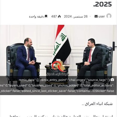
2025.
أرسل
user
26 سبتمبر، 2024
487
دقيقة واحدة
بريدا
إلكترونيا
{"remix_data":[],"remix_entry_point":"challenges","source_tags":
ons":0,"layers_used":0,"brushes_used":0,"photos_added":0,"total_editor_actions":
is_sticker":false,"edited_since_last_sticker_save":false,"containsFTESticker":false}
شبكة انباء العراق ..
استقبل معالي وزير العدل د.خالد شواني بمكتبه الرسمي، محافظ