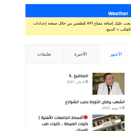
Weather
يجب عليك إضافة مفتاح API للطقس من خلال صفحة إعدادات
القالب > الدمج.
الأشهر
الأخيرة
تعليقات
المنافيخ ..!!
4 يناير، 2021
الشعب يرفض التورط بحرب الشوارع
4 يونيو، 2022
أقساط الجامعات الأهلية |
كليات الصيدلة .. كليات طب
الاسنان