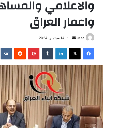
والاعلامي والمساهم
واعمار العراق
أرسل
user
14 سبتمبر، 2024
بريدا
فيسبوك
‫X
لينكدإن
بينتيريست
إلكترونيا