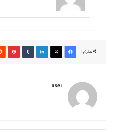
فيسبوك
‫X
لينكدإن
بينتي
شاركها
user