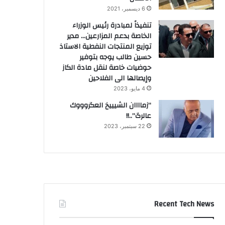
6 ديسمبر، 2021
تنفيذاً لمبادرة رئيس الوزراء
الخاصة بدعم المزارعين… مدير
توزيع المنتجات النفطية الاستاذ
حسين طالب يوجه بتوفير
حوضيات خاصة لنقل مادة الكاز
وإيصالها الى الفلاحين
4 مايو، 2023
“زماااان الشيييخ العگروووك
عالرگ”..!!
22 سبتمبر، 2023
Recent Tech News