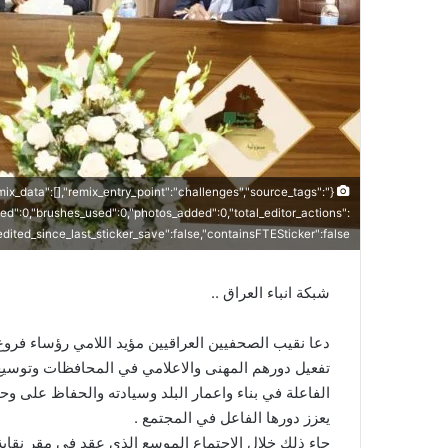
remix_data":[],"remix_entry_point":"challenges","source_tags":
sed":0,"brushes_used":0,"photos_added":0,"total_editor_actions":
,"edited_since_last_sticker_save":false,"containsFTESticker":false}
شبكة انباء العراق ..
دعا نقيب الصحفيين العراقيين مؤيد اللامي رؤساء فرو
تفعيل دورهم المهنى والاعلامي في المحافظات وتوسيع
الفاعلة في بناء واعمار البلد وسيادته والحفاظ على وح
يعزز دورها الفاعل في المجتمع .
جاء ذلك خلال الاجتماع الموسع الذي عقد في مقر نقابة