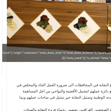
{"
["local"],"origin":"unknown","total_draw_time":0,"total_draw_actions":0,"layers_u
{},"tools_used":{},"is_sticker":false
ع النقابة في المحافظات الى ضرورة العمل الجاد والمخلص في
 دائرة عملهم لتشمل الأقضية والنواحي من اجل المساهمة
دته الوطنية وتمثيل النقابة خير تمثيل في ساحات عملهم وبما
 الصحفيين العراقيين بحضور رؤساء فروع النقابة والهيئات