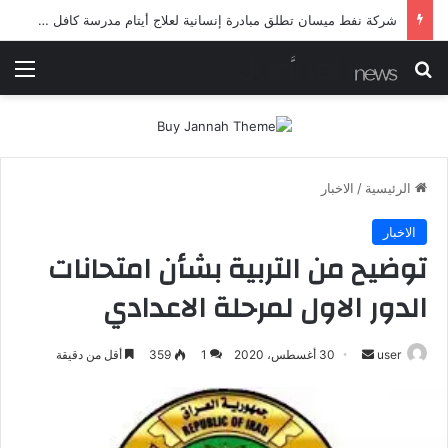
شرطة ميسان تلقي القبض على مطلقي العيارات النارية أثناء تشييع جنائزي في العمارة
بحث عن
الق
الرئيسية
/
الاخبار
الاخبار
توضيح من التربية بشأن امتحانات
الدور الاول لمرحلة الاعدادي
أرسل
user
30 أغسطس، 2020
1
359
أقل من دقيقة
بريدا
إلكترونيا