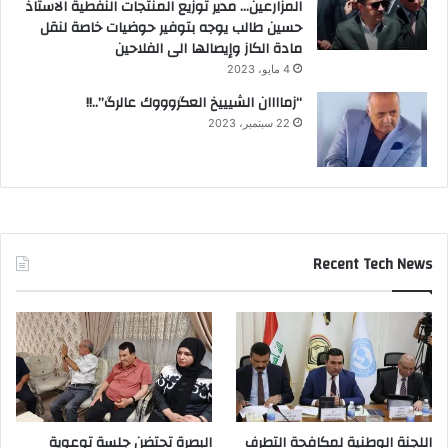
المزارعين… مدير توزيع المنتجات النفطية الاستاذ
حسين طالب يوجه بتوفير حوضيات خاصة لنقل
مادة الكاز وإيصالها الى الفلاحين
4 مايو، 2023
“زماااان الشيييخ العگروووك عالرگ”..!!
22 سبتمبر، 2023
Recent Tech News
اللجنة الوطنية لمكافحة التطرف
البصرة تحتضن جلسة توعوية