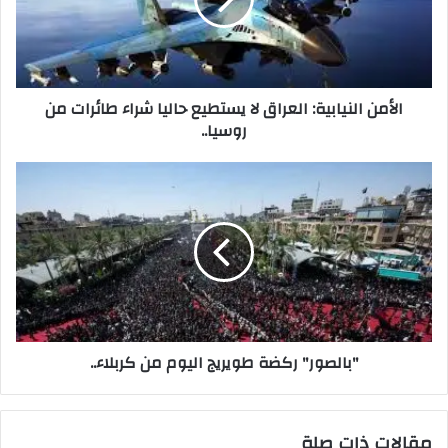
يستطيع
حاليا
شراء
طائرات
من
الأمن النيابية: العراق لا يستطيع حاليا شراء طائرات من
روسيا..
روسيا..
"بالصور"
ركضة
طويريج
اليوم
من
كربلاء..
"بالصور" ركضة طويريج اليوم من كربلاء..
مقالات ذات صلة