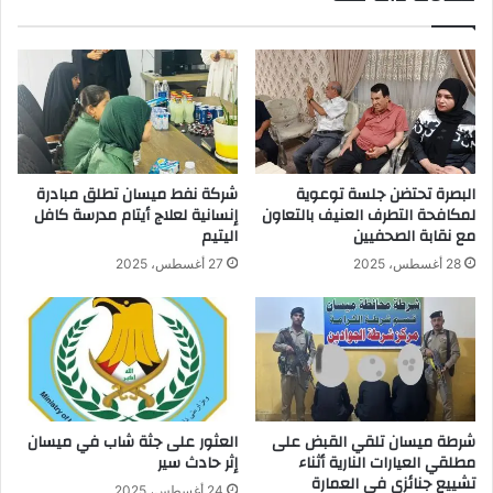
البصرة تحتضن جلسة توعوية
شركة نفط ميسان تطلق مبادرة
لمكافحة التطرف العنيف بالتعاون
إنسانية لعلاج أيتام مدرسة كافل
مع نقابة الصحفيين
اليتيم
28 أغسطس، 2025
27 أغسطس، 2025
شرطة ميسان تلقي القبض على
العثور على جثة شاب في ميسان
مطلقي العيارات النارية أثناء
إثر حادث سير
تشييع جنائزي في العمارة
24 أغسطس، 2025