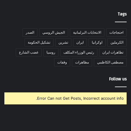
Tags
احتجاجات
الانتخابات البرلمانية
الجيش الروسي
الصدر
الكرملين
اوكرانيا
ايران
تشرين
تشكيل الحكومة
تظاهرات ايران
رئيس الوزراء المكلف
روسيا
غضب الشارع
مصطفى الكاظمي
مظاهرات
وقفات
Follow us
Error Can not Get Posts, Incorrect account info.