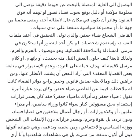
الوصول الى الغاية المتصلة بالبحث عن خيوط دقيقة توصل الى
معلومة مؤكدة أو دليل يوقع بحوت فساد تصور او توهم أنه فوق
القانون وقادر أن يكون في مكان عال لايطاله أحد، ويبقى محميا من
جهة ما، أو مجموعة سياسية منتفعة على مدى سنوات.
القاضي الشجاع ضياء جعفر، والذي تولى التحقيق في أعقد ملفات
الفساد، وإستقدم شخصيات لم يكن أحد ليتصور أنها ستكون في
مرمى المساءلة والملاحقة القضائية، وهو موصوف بالحزم والعزم،
ولذلك تابعنا كيف حاول البعض النيل منه بحديث، أو بإتهام، أو كلام
مرسل لاقيمة له بهدف حمله على التردد، وعدم الإستمرار في متابعة
بعض القضايا المعقدة التي أراد البعض أن يشتت الأنظار عنها، ومن
براهين ذلك ومالاحظه صديق قانوني وخبير يراجع دوائر القضاء كانت
له ملاحظات قيمة عن القاضي ضياء جعفر، وكان يردد عبارة أثيرة
تقول : ضياء جعفر وماأدراك ماضياء جعفر؟ فقد كان يصدر قرارات
إستقدام بحق مسؤولين كبار سواء كانوا وزراء سابقين، أم مدراء
عامين، أو وكلاء وزارات، أو رجال أعمال ملاحقين في قضايا فساد،
ودون تردد، بل بقوة وحزم، ويصدر قراراته دون الإلتفات الى الشخص
ووزنه السياسي والإجتماعي، ومن يحميه ويدعمه، وهي شهادة أقولها
دون أن أكون منتفعا من شيء، بل هي مشاهدات شاهدتها وأنا أرى