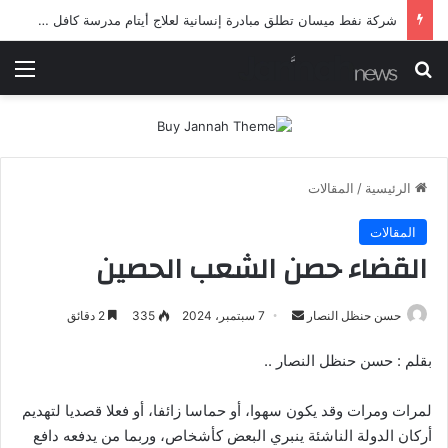
شرطة ميسان تلقي القبض على مطلقي العيارات النارية أثناء تشييع جنائزي في العمارة
بحث عن
الق
الرئيسية
/
المقالات
المقالات
القضاء حصن الشعب الحصين
أرسل
حسن حنظل النصار
7 سبتمبر، 2024
335
2 دقائق
بريدا
بقلم : حسن حنظل النصار ..
إلكترونيا
لمرات ومرات وقد يكون سهوا، أو حماسا زائفا، أو فعلا قصديا لتهديم
أركان الدولة الناشئة ينبري البعض كأشخاص، وربما من يدفعه دافع