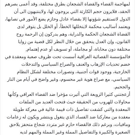
لمهاجمة القضاء والقضاة الشجعان بطرق مختلفة، وقد أعمى بصرهم
الحقد، فلايرون حجم الكارثة التي يروجون لها، ولاينتبهون الى أن
الدول لاتستقيم شؤونها إلا بقضاء عادل وحازم يضع الأمور في نصابها،
ويعتمد أساليب محكمة لايتخللها الخطأ، أو الخلل بل يتوفر لدى
القضاة الشجعان الحكمة والدراية، وهم يدركون إن الرحمة روح
القانون، وإن العدل يتحقق من خلال النظر لكل قضية من زوايا
مختلفة دون محاباة، أو مجاملة، أو تسويف أو عدم إهتمام,
فالمؤسسة القصائية العراقية أسست تحت ظروف صعبة ومعقدة في
خضم تحديات الإرهاب والعنف والصراع السياسي والتدخلات
الخارجية، ووجود قوات أجنبية، وتصورات مختلفة لشكل النظام
السياسي، مع صراع هوية غير محسوم، وغير واضح في أيام من النار
والجحيم.
أزعجتني كثيرا الزوبعة التي أثيرت مؤخرا ضد القضاء العراقي وكأنها
محاولات للهروب من الحقيقة حيث فتحت العديد من الملفات
المعقدة والتي كشفت تفاصيل ذات قيمة عالية في معركة طويلة
معقدة من معاركنا ضد الفساد الذي يتغول وينتشر ويكون له زعامات
ومافيات، وبرغم ذلك فالقضاء حازم غير متردد شجاع متحفز يلاحق
الصغيرة والكبيرة والتفاصيل المملة وغير المملة والمهم لديه