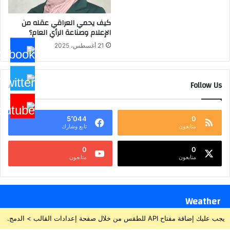
كيف يحمي العراقي عقله من
الإعلام وصناعة الرأي العام؟
21 أغسطس، 2025
Follow Us
5٬044
0
متابعون
تابع وشارك
0
0
متابعون
متابعون
Weather
يجب عليك إضافة مفتاح API للطقس من خلال صفحة إعدادات القالب > الدمج.