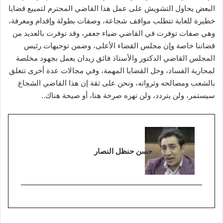
البعض يحاول التشويش على عمل هذا القاضي المحترم لتمييع قضايا
خطيرة للغاية تتطلب مواقف شجاعة، وصفات بطولة وإقدام ومعرفة،
وهي صفات توفرت في القاضي ضياء جعفر، وقد توفرت بالعديد من
قضاتنا خاصة وإن مجلس القضاء الأعلى، وضمن توجيهات رئيس
المجلس القاضي الدكتور والأستاذ فائق زيدان يعمل بجهود مخلصة
لمحاربة الفساد، وحل القضايا المهمة، وفي مجالات عدة أخرى تتعلق
بالشعب ومصالحه وثرواته، ونحن على ثقة إن هذا القاضي الشجاع
سيستمر، ولن يتردد، ولن تهزه صرخة هنا، أو صيحة هناك..
حسن حنظل النصار