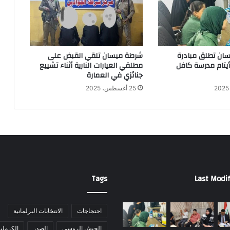
ان تطلق مبادرة
شرطة ميسان تلقي القبض على
 أيتام مدرسة كافل
مطلقي العيارات النارية أثناء تشييع
جنائزي في العمارة
25 أغسطس، 2025
Tags
Last Modif
احتجاجات
الانتخابات البرلمانية
الجيش الروسي
الصدر
الكرملي