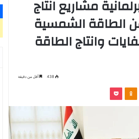
رلمانية مشاريع انتاج
من الطاقة الشمسية
ايات وانتاج الطاقة
438
أقل من دقيقة
‫Pocket
Odnoklassniki