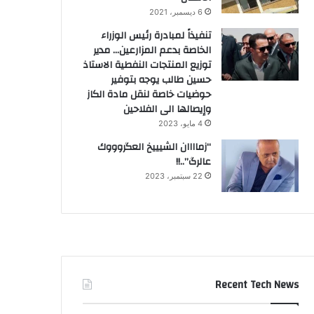
6 ديسمبر، 2021
تنفيذاً لمبادرة رئيس الوزراء
الخاصة بدعم المزارعين… مدير
توزيع المنتجات النفطية الاستاذ
حسين طالب يوجه بتوفير
حوضيات خاصة لنقل مادة الكاز
وإيصالها الى الفلاحين
4 مايو، 2023
“زماااان الشيييخ العگروووك
عالرگ”..!!
22 سبتمبر، 2023
Recent Tech News