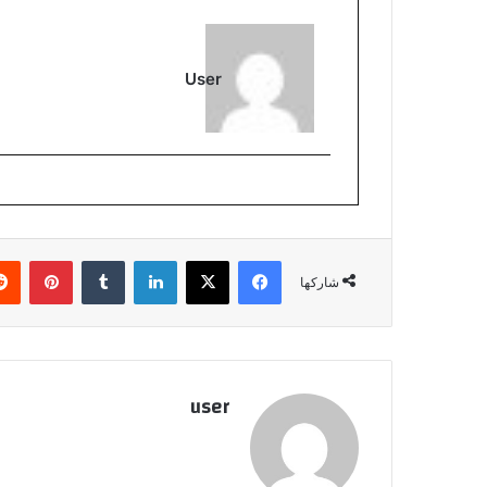
User
فيسبوك
‫X
لينكدإن
بينتي
شاركها
user