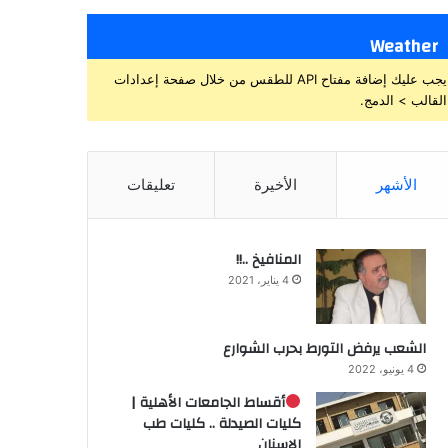
Weather
يجب عليك إضافة مفتاح API للطقس من خلال صفحة إعدادات
القالب > الدمج.
الأشهر
الأخيرة
تعليقات
المنافيخ ..!!
4 يناير، 2021
الشعب يرفض التورط بحرب الشوارع
4 يونيو، 2022
أقساط الجامعات الأهلية |
كليات الصيدلة .. كليات طب
الاسنان