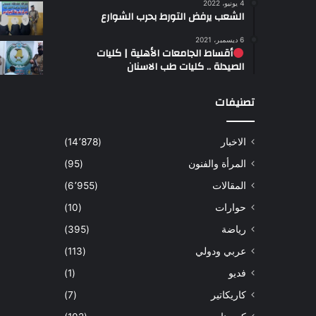
4 يونيو، 2022
الشعب يرفض التورط بحرب الشوارع
6 ديسمبر، 2021
أقساط الجامعات الأهلية | كليات
الصيدلة .. كليات طب الاسنان
تصنيفات
الاخبار
(14٬878)
المرأة والفنون
(95)
المقالات
(6٬955)
حوارات
(10)
رياضة
(395)
عربي ودولي
(113)
فديو
(1)
كاريكاتير
(7)