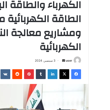
الكهرباء والطاقة الب
الطاقة الكهربائية 
ومشاريع معالجة النف
الكهربائية
أرسل
user
3 سبتمبر، 2024
بريدا
فيسبوك
‫X
لينكدإن
بينتيريست
إلكترونيا