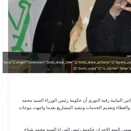
{"
["local"],"origin":"unknown","total_draw_time":0,"total_draw_actions":0,"layers_u
{},"tools_used":{},"is_sticker":false
ين النيابية رقية النوري أن حكومة رئيس الوزراء السيد محمد
والعطاء وتقديم الخدمات وتنفيذ المشاريع بعدما واجهت موجات
رسمي اليوم الاحد ان حكومة رئيس الوزراء السيد محمد شياع