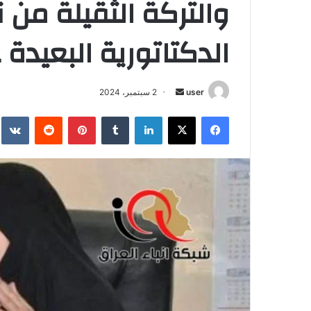
والتركة الثقيلة من 
الدكتاتورية البعيدة 
أرسل
user
2 سبتمبر، 2024
بريدا
فيسبوك
‫X
لينكدإن
بينتيريست
إلكترونيا