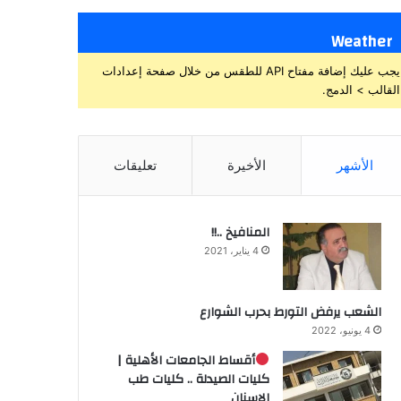
Weather
يجب عليك إضافة مفتاح API للطقس من خلال صفحة إعدادات
القالب > الدمج.
الأشهر
الأخيرة
تعليقات
المنافيخ ..!!
4 يناير، 2021
الشعب يرفض التورط بحرب الشوارع
4 يونيو، 2022
أقساط الجامعات الأهلية |
كليات الصيدلة .. كليات طب
الاسنان