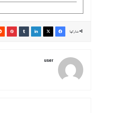
فيسبوك
‫X
لينكدإن
بينتي
شاركها
user