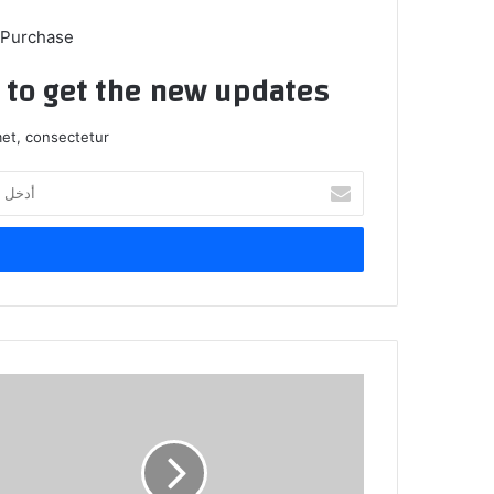
 Purchase
t to get the new updates!
et, consectetur.
أدخل
بريدك
الإلكتروني
حين
تفقد
كريم
العراقي،
لن