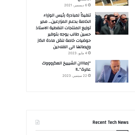
6 ديسمبر، 2021
تنفيذاً لمبادرة رئيس الوزراء
الخاصة بدعم المزارعين… مدير
توزيع المنتجات النفطية الاستاذ
حسين طالب يوجه بتوفير
حوضيات خاصة لنقل مادة الكاز
وإيصالها الى الفلاحين
4 مايو، 2023
“زماااان الشيييخ العگروووك
عالرگ”..!!
22 سبتمبر، 2023
Recent Tech News