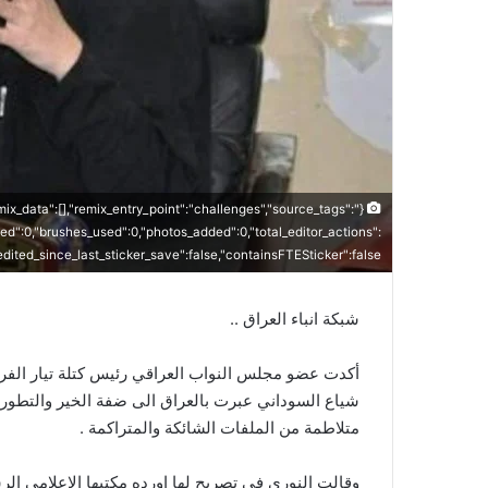
remix_data":[],"remix_entry_point":"challenges","source_tags":
sed":0,"brushes_used":0,"photos_added":0,"total_editor_actions":
,"edited_since_last_sticker_save":false,"containsFTESticker":false}
شبكة انباء العراق ..
أكدت عضو مجلس النواب العراقي رئيس كتلة تيار الفرات
شياع السوداني عبرت بالعراق الى ضفة الخير والتطور 
متلاطمة من الملفات الشائكة والمتراكمة .
وقالت النوري في تصريح لها اورده مكتبها الاعلامي ال