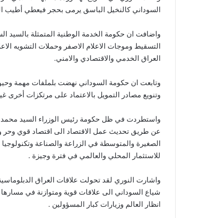
السوداني كالنخيل الباسق يرمى بحجر فيعطي أطيب الثمر 
واضافت ان حكومة الخدمة الوطنية المتمثلة بالسيد ال
التسقيط وموجات الاعلام الاصفر وحملات التشويه الاعلام
العراق الخدمي والاقتصادي والامني.
وتابعت ان حكومة السوداني نهضت بلملفات مهمة وحيوية
وتنويع مصادر التمويل بالاعتماد على مرتكزات أخرى غير
واستطردت في ظل حكومة رئيس الوزراء السيد محمد شيا
عن طريق تحديث عمل الاقتصاد الى اقتصاد قوي وحر و
الصغيرة والمتوسطة في الزراعة والصناعة وتكنولوجيا
للاستثمار المحلي والعالمي في فترة وجيزة .
واشارت النوري لقد تحولت علاقات العراق الدبلوماسية
شياع السوداني الى علاقات قوية ومتوازنة في مسارها
انظار العالم وزيارات كبار المسؤولين .