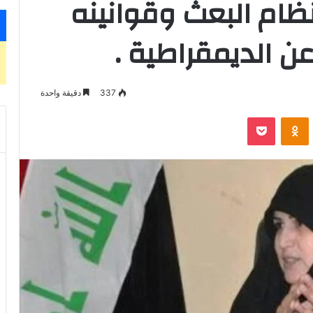
نظام البعث وقوانينه
عن الديمقراطية .
337
دقيقة واحدة
‫Pocket
Odnoklassniki