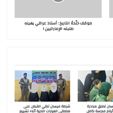
عراقي‬⁩
يهينه
طلبته
⁧‫الإماراتيين‬⁩
‏موقف خلّدهُ التاريخ : ⁧‫أستاذ عراقي‬⁩ يهينه
!
طلبته ⁧‫الإماراتيين‬⁩ !
ان تطلق مبادرة
شرطة ميسان تلقي القبض على
 أيتام مدرسة كافل
مطلقي العيارات النارية أثناء تشييع