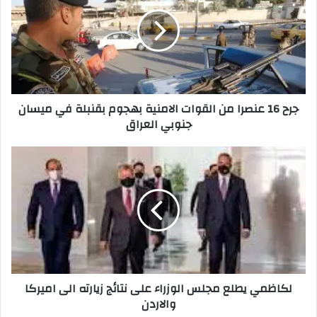
عنصرا
من
القوات
الامنية
بهجوم
بقنبلة
في
جرح 16 عنصرا من القوات الامنية بهجوم بقنبلة في ميسان
ميسان
جنوبي العراق
جنوبي
العراق
لكاظمي
يطلع
مجلس
الوزراء
على
نتائج
زيارته
الى
اميركا
لكاظمي يطلع مجلس الوزراء على نتائج زيارته الى اميركا
والاردن
والاردن