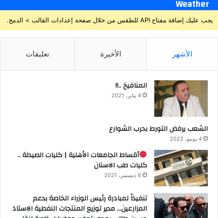
Weather
يجب عليك إضافة مفتاح API للطقس من خلال صفحة إعدادات القالب > الدمج.
الأشهر
الأخيرة
تعليقات
المنافيخ ..!!
4 يناير، 2021
الشعب يرفض التورط بحرب الشوارع
4 يونيو، 2022
أقساط الجامعات الأهلية | كليات الصيدلة ..
كليات طب الاسنان
6 ديسمبر، 2021
تنفيذاً لمبادرة رئيس الوزراء الخاصة بدعم
المزارعين… مدير توزيع المنتجات النفطية الاستاذ