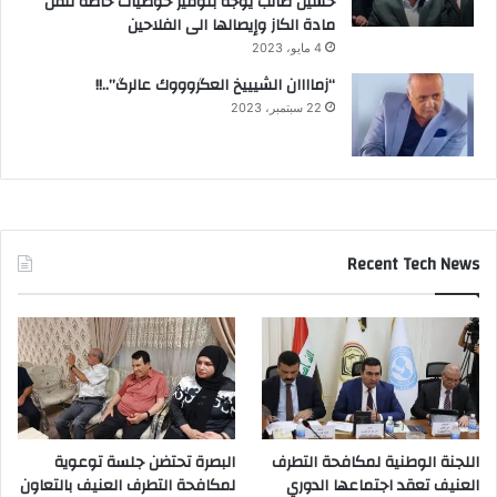
حسين طالب يوجه بتوفير حوضيات خاصة لنقل
مادة الكاز وإيصالها الى الفلاحين
4 مايو، 2023
“زماااان الشيييخ العگروووك عالرگ”..!!
22 سبتمبر، 2023
Recent Tech News
اللجنة الوطنية لمكافحة التطرف
البصرة تحتضن جلسة توعوية
العنيف تعقد اجتماعها الدوري
لمكافحة التطرف العنيف بالتعاون