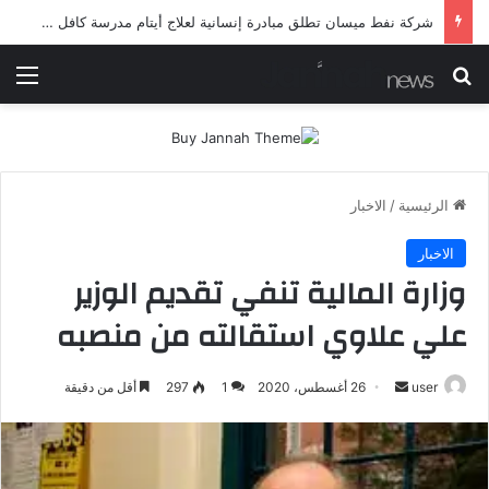
شرطة ميسان تلقي القبض على مطلقي العيارات النارية أثناء تشييع جنائزي في العمارة
بحث عن
الق
الرئيسية
/
الاخبار
الاخبار
وزارة المالية تنفي تقديم الوزير
علي علاوي استقالته من منصبه
أرسل
user
26 أغسطس، 2020
1
297
أقل من دقيقة
بريدا
إلكترونيا