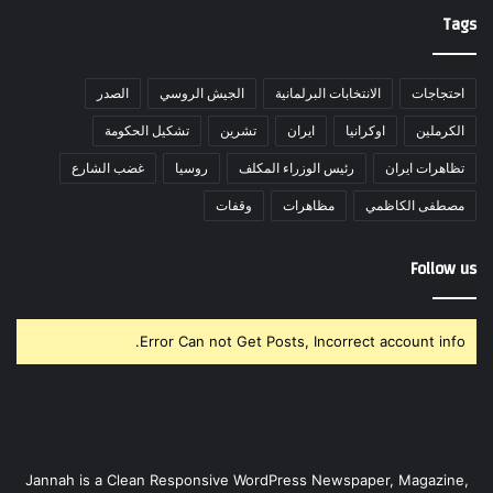
Tags
احتجاجات
الانتخابات البرلمانية
الجيش الروسي
الصدر
الكرملين
اوكرانيا
ايران
تشرين
تشكيل الحكومة
تظاهرات ايران
رئيس الوزراء المكلف
روسيا
غضب الشارع
مصطفى الكاظمي
مظاهرات
وقفات
Follow us
Error Can not Get Posts, Incorrect account info.
Jannah is a Clean Responsive WordPress Newspaper, Magazine,