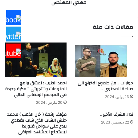
مهدي المهندس
القرآن
الكريم
على
مرقد
مقالات ذات صلة
الشهيد
أبو
مهدي
المهندس
حوارات .. من طموح الاخراج الى
احمد الطيب : اعشق برامج
صناعة المحتوى …
المنوعات و” تجربتي ” فكرة جديدة
في الموسم الرمضاني الحالي
23 يوليو، 2024
20 مارس، 2024
نداء الشرف الأخير ..
مؤلف رائعة ( خان الذهب ) محمد
حنش الشاب الذي شاب بغدادي
22 ديسمبر، 2023
يبدع على سواحل فلوريدا
ليستمتع المشاهد العراقي