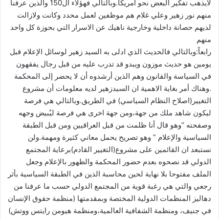
لايذهب تفكير البعض نحو امريكا.وبالتالي فهؤلاء ال150 والذين عرفنا
منهم نور زهير وعلي غلام هم موظفين لعمل محدد وكانت ولازالت
لديهم حصانة داخلية وخارجية ناهيك عن الاسرار التي بحوزة كل واحد
منهم
‫رابعاً‬:وبالتالي ‫فالحديث‬ الذي ادلى به السيد زهير لوسائل الإعلام قبل
يومين هو حديث موزون ويبدو قد تدرب عليه من قبل رجال يفقهون
في السياسة والقانون وهم الذين أرشدوه أن لا يحضر إلى المحكمة
.وهناك أمر بغاية الاهمية ان السيدزهير لديه معلومات أن مشروع
التغيير(اصلاح النظام السياسي) في الطريق.وبالتالي هي فرصة
ليكون شاهد ملك من جهة،ومن جهة اخرى هي فرصة ليُبيض وجهه
وصفحته “وهو قال أنا ظلمت من قبل العراقيين ومن قبل الطبقة
السياسية والإعلام ” وهو تصريح يحمل معاني كثيرة ومهمة.ولن
نستبعد ان القائمين على مشروع(التغيير القادم)برعاية المجتمع
الدولي قد نصحوه بعدم حضور المحكمة والظهور بالإعلام وجعل
الملف مفتوحا بلا نهاية لحين محاسبة الذين في الطبقة السياسية بأثر
رجعي والتي هي رغبة قوية من المجتمع الدولي حسب ما عرفنا من
دهاليز المنظمات الدولية المختصة وبمقدمتها (منظمة حقوق الإنسان
في جنيف، ومنظمة الشفافية العالمية،ومنظمة هيومن رايتس ووتش)