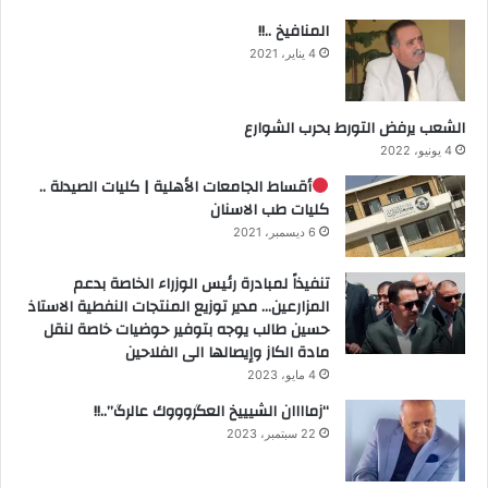
المنافيخ ..!!
4 يناير، 2021
الشعب يرفض التورط بحرب الشوارع
4 يونيو، 2022
أقساط الجامعات الأهلية | كليات الصيدلة ..
كليات طب الاسنان
6 ديسمبر، 2021
تنفيذاً لمبادرة رئيس الوزراء الخاصة بدعم
المزارعين… مدير توزيع المنتجات النفطية الاستاذ
حسين طالب يوجه بتوفير حوضيات خاصة لنقل
مادة الكاز وإيصالها الى الفلاحين
4 مايو، 2023
“زماااان الشيييخ العگروووك عالرگ”..!!
22 سبتمبر، 2023