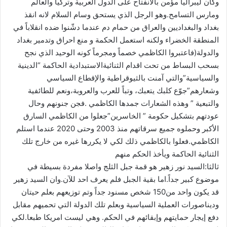
وكان ليبرالياً مؤمن بالانفتاح على الدول العربية وتركيا والعالم
ومارس التسامح.وهو الرجل الذي يستحق وسام السلام لانه انقذ
بغداد والبغداديين والعراق من حمام دم عندما دشّنوا ضده انقلاباً في
المنطقة الخضراء ولكنه استعمل الحكمة و منع احراق وتدمير بغداد
والدولة(فاعتبروا الكاظمي خصماً ومجرماً كونه الوحيد الذي نجح
بسحب البساط من تحت اقدام الثنائيةالاستبدادية الحاكمة “الدينية
والسياسية”والتي آمنت بالثيوقراطية والإقطاع السياسي
وشعارهم”جوّع كلبك يتعبك، وتباً للعرب والعروبة،ونعم للطائفية
والتبعية ” وهذه الشعارات جمدها الكاظمي .فجن جنونهم وحال
عودتهم بتشكيل حكومة ” الخاسرين”جعلوا من الكاظمي السارق
الأكبر وحملوه جميع سرقاتهم منذ 2003 وحتى 2020 عندما استلم
الكاظمي.فعلوا بالكاظمي ذلك لكي لا يكررها غيره من خارج تلك
الثنائية الحاكمة ويأخذ الحكم منهم
‫ثالثا‬:السيد ‫نور زهير‬ هو قمة جبل الثلج واصلا مفردة بسيطة في
موضوع كبير جداً.اما بقية الجبل فلم يعرف احد للآن.وان السيد زهير
قد يكون واحد من150 شخص مسنود جداً وتم توزيعهم بعلم حيتان
وديناصورات العملية السياسية وبعلم تلك الدولة التي تحميهم مقابل
دفع إيجار حمايتهم وإبقائهم في الحكم. وهي ليست امريكا طبعا.لكي