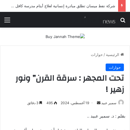
شرطة ميسان تلقي القبض على مطلقي العيارات النارية أثناء تشييع جنائزي في العمارة
بحث عن
الق
الرئيسية
/
حوارات
حوارات
تحت المجهر : سرقة القرن”‫ ونور
زهير‬ !
أرسل
سمير عبيد
19 أغسطس، 2024
495
3 دقائق
بريدا
‫بقلم‬ : د. سمير عبيد ..
إلكترونيا