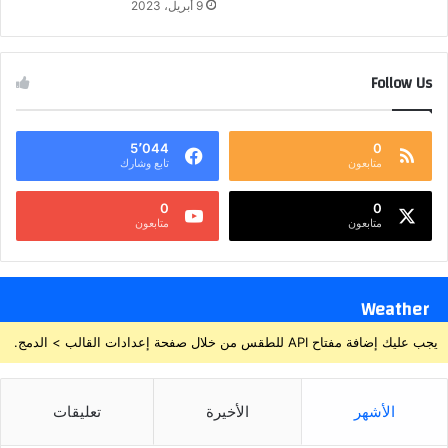
9 أبريل، 2023
Follow Us
5٬044
0
متابعون
تابع وشارك
0
0
متابعون
متابعون
Weather
يجب عليك إضافة مفتاح API للطقس من خلال صفحة إعدادات القالب > الدمج.
الأشهر
الأخيرة
تعليقات