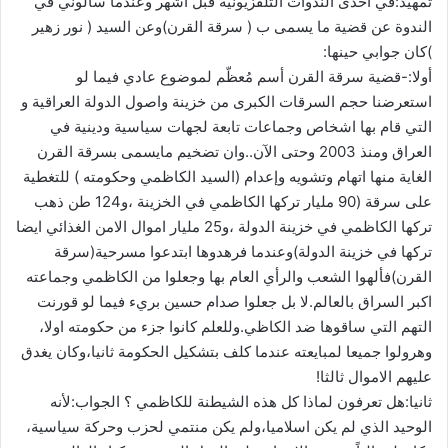
‫تمهيد‬:في احدى الندوات التلفزيونية قبل أشهر وعندما سألوني في
)كان جوابي حينها:
‫أولا‬:-قضية سرقة القرن أسم مُعظّم لموضوع عادي فيما لو
استعرضنا حجم السرقات الكبرى من خزينة واصول الدولة العراقية و
التي قام بها اشخاص وجماعات تابعة لجهات سياسية ودينية في
‫العراق‬ ومنذ 2003 وحتى الآن..وان تضخيم مايسمى بسرقة القرن
الغاية منها اتهام وتشويه وإعدام (السيد ‫الكاظمي‬ وحكومته ) للتغطية
على سرقة (90 مليار تركها الكاظمي في الخزينة ،و124 طن ذهب
تركها الكاظمي في خزينة الدولة ،و25 مليار اموال الامن الغذائي ايضا
تركها في خزينة الدولة)وعندما فرهدوها ابتدعوا مسرحية(سرقة
القرن)فألهوا الشعب والرأي العام بها وجعلوا من الكاظمي وجماعته
اكبر السراق بالعالم.لا بل جعلوا صدام حسين بريء فيما لو قورنت
التهم التي ساقوها ضد الكاظي.وللعلم كانوا جزء من حكومته اولا،
وهرولوا جميعا لمبايعته عندما كلف بتشكيل الحكومة ثانيا،وكان يغدق
عليهم الاموال ثالثا!
‫ثانيا‬:هل تعرفون لماذا كل هذه الشيطنة للكاظمي ؟‫ الجواب‬:لأنه
الوحيد الذي لم يكن اسلاميا،ولم يكن منتمي لحزب وحركة سياسية،