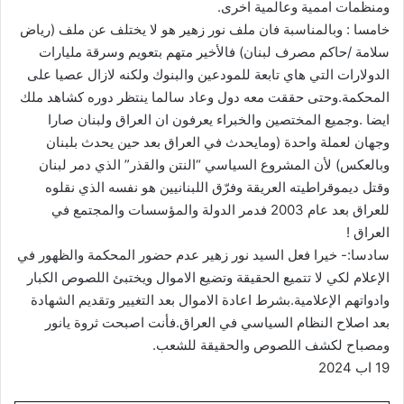
ومنظمات اممية وعالمية اخرى.
‫خامسا‬ : وبالمناسبة فان ملف نور زهير هو لا يختلف عن ملف (رياض
سلامة /حاكم مصرف لبنان) فالأخير متهم بتعويم وسرقة مليارات
الدولارات التي هاي تابعة للمودعين والبنوك ولكنه لازال عصيا على
المحكمة.وحتى حققت معه دول وعاد سالما ينتظر دوره كشاهد ملك
ايضا .وجميع المختصين والخبراء يعرفون ان العراق ولبنان صارا
وجهان لعملة واحدة (ومايحدث في العراق بعد حين يحدث بلبنان
وبالعكس) لأن المشروع السياسي “النتن والقذر” الذي دمر لبنان
وقتل ديموقراطيته العريقة وفرّق اللبنانيين هو نفسه الذي نقلوه
للعراق بعد عام 2003 فدمر الدولة والمؤسسات والمجتمع في
العراق !
‫سادسا‬:- خيرا فعل السيد نور زهير عدم حضور المحكمة والظهور في
الإعلام لكي لا تتميع الحقيقة وتضيع الاموال ويختبئ اللصوص الكبار
وادواتهم الإعلامية.بشرط اعادة الاموال بعد التغيير وتقديم الشهادة
بعد اصلاح النظام السياسي في العراق.فأنت اصبحت ثروة يانور
ومصباح لكشف اللصوص والحقيقة للشعب.
19 اب 2024