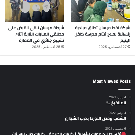
شركة نفط ميسان تطلق مبادرة
شرطة ميسان تلقي القبض على
إنسانية لعلاج أيتام مدرسة كافل
مطلقي العيارات النارية أثناء
اليتيم
تشييع جنائزي في العمارة
27 أغسطس، 2025
25 أغسطس، 2025
Most Viewed Posts
4 يناير، 2021
المنافيخ ..!!
4 يونيو، 2022
الشعب يرفض التورط بحرب الشوارع
6 ديسمبر، 2021
أقساط الجامعات الأهلية | كليات الصيدلة .. كليات طب الاسنان