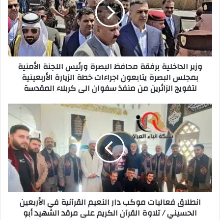
محافظ
البصرة
ورئيس
اللجنة
الأمنية
بمجلس
وزير الداخلية برفقة محافظ البصرة ورئيس اللجنة الأمنية
البصرة
بمجلس البصرة يتابعون اجراءات خطة الزيارة الأربعينية
يتابعون
لتفويج الزائرين من منفذ سفوان الى كربلاء المقدسة
اجراءات
خطة
الزيارة
انطلاق
الأربعينية
فعاليات
لتفويج
موكب
الزائرين
دار
من
النعيم
منفذ
القرآنية
سفوان
في
الى
الأربعين
كربلاء
الحسيني
انطلاق فعاليات موكب دار النعيم القرآنية في الأربعين
المقدسة
/
الحسيني / تلاوة القرآن الكريم على مرقد الشهيد أبو
تلاوة