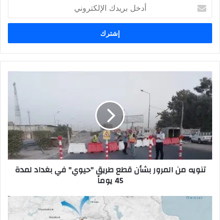
أدخل
بريدك
الإلكتروني
تنويه
من
المرور
بشأن
قطع
طريق
"حيوي"
في
بغداد
تنويه من المرور بشأن قطع طريق "حيوي" في بغداد لمدة
لمدة
45 يوماً
45
يوماً
بجميع
مراحله..