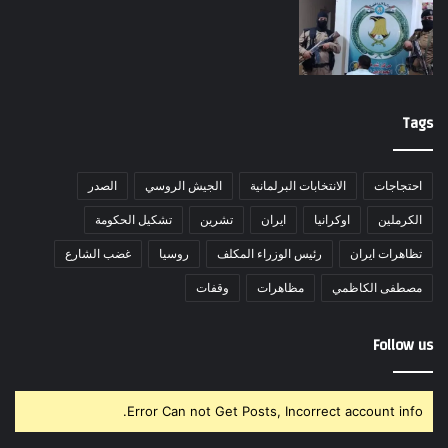
Tags
احتجاجات
الانتخابات البرلمانية
الجيش الروسي
الصدر
الكرملين
اوكرانيا
ايران
تشرين
تشكيل الحكومة
تظاهرات ايران
رئيس الوزراء المكلف
روسيا
غضب الشارع
مصطفى الكاظمي
مظاهرات
وقفات
Follow us
Error Can not Get Posts, Incorrect account info.