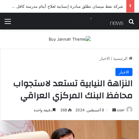
شرطة ميسان تلقي القبض على مطلقي العيارات النارية أثناء تشييع جنائزي في العمارة
بحث عن
الق
الرئيسية
/
الاخبار
الاخبار
النزاهة النيابية تستعد لاستجواب
محافظ البنك المركزي العراقي
أرسل
user
8 أغسطس، 2024
368
دقيقة واحدة
بريدا
إلكترونيا