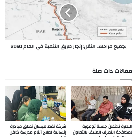
النقل:
إنجاز
طريق
التنمية
في
العام
2050
بجميع مراحله.. النقل: إنجاز طريق التنمية في العام 2050
مقالات ذات صلة
البصرة تحتضن جلسة توعوية
شركة نفط ميسان تطلق مبادرة
لمكافحة التطرف العنيف بالتعاون
إنسانية لعلاج أيتام مدرسة كافل