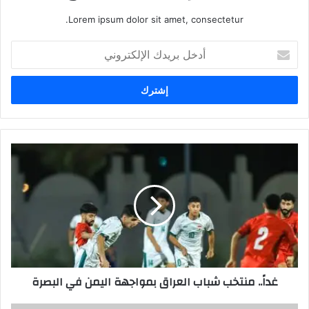
Lorem ipsum dolor sit amet, consectetur.
أدخل
بريدك
الإلكتروني
غداً..
منتخب
شباب
العراق
بمواجهة
اليمن
في
البصرة
غداً.. منتخب شباب العراق بمواجهة اليمن في البصرة