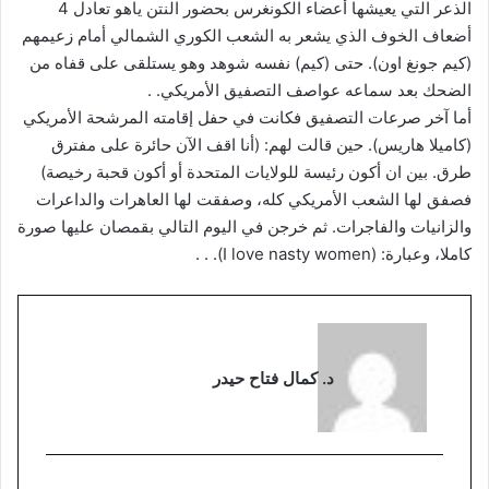
الذعر التي يعيشها أعضاء الكونغرس بحضور النتن ياهو تعادل 4
أضعاف الخوف الذي يشعر به الشعب الكوري الشمالي أمام زعيمهم
(کيم جونغ اون). حتى (كيم) نفسه شوهد وهو يستلقى على قفاه من
الضحك بعد سماعه عواصف التصفيق الأمريكي. .
أما آخر صرعات التصفيق فكانت في حفل إقامته المرشحة الأمريكي
(كاميلا هاريس). حين قالت لهم: (أنا اقف الآن حائرة على مفترق
طرق. بين ان أكون رئيسة للولايات المتحدة أو أكون قحبة رخيصة)
فصفق لها الشعب الأمريكي كله، وصفقت لها العاهرات والداعرات
والزانيات والفاجرات. ثم خرجن في اليوم التالي بقمصان عليها صورة
كاملا، وعبارة: (I love nasty women). . .
د. كمال فتاح حيدر