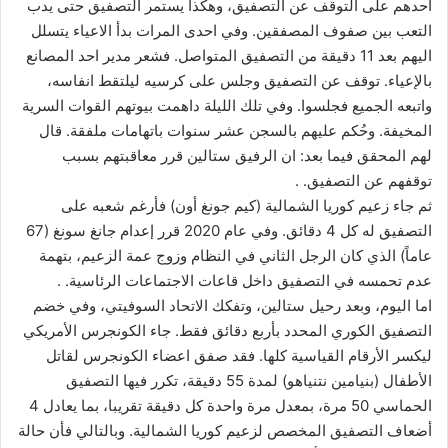
احدهم على التوقف عن التصفيق، وهكذا يستمر التصفيق حتى يدب
التعب بين صفوف المصفقين. وفي احدى المرات بدأ الاعياء يتسلل
اليهم بعد 11 دقيقة من التصفيق المتواصل. فشعر مدير احد المصانع
بالإعياء. توقف عن التصفيق وجلس على كرسيه ليلتقط انفاسه،
واتبعه الجميع فجلسوا. وفي تلك الليلة داهمت بيوتهم القوات السرية
المخيفة. وحُكم عليهم بالسجن عشر سنوات باتهامات ملفقة. قال
لهم المحقق فيما بعد: ان الرفيق ستالين قرر معاقبتهم بسبب
توقفهم عن التصفيق. .
ثم جاء زعيم كوريا الشمالية (كيم جونغ أون) فأرغم شعبه على
التصفيق له كل 4 دقائق. وفي عام 2020 قرر إعدام جانغ سونغ (67
عاماً) الذي كان الرجل الثاني في النظام وزوج عمة الزعيم، بتهمة
عدم تحمسه في التصفيق داخل قاعات الاجتماعات الرئاسية. .
اما اليوم، وبعد رحيل ستالين، وتفكك الاتحاد السوفيتي، وفي خضم
التصفيق الكوري المحدد بأربع دقائق فقط. جاء الكونجرس الأمريكي
ليكسر الأرقام القياسية كلها. فقد صفق اعضاء الكونجرس لقاتل
الأطفال (بنيامين نتنياهو) لمدة 55 دقيقة، تكرر فيها التصفيق
الحماسي 50 مرة، بمعدل مرة واحدة كل دقيقة تقريبا، بما يعادل 4
أضعاف التصفيق المخصص لزعيم كوريا الشمالية. وبالتالي فأن حالة