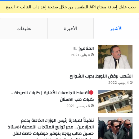
يجب عليك إضافة مفتاح API للطقس من خلال صفحة إعدادات القالب > الدمج.
الأشهر
الأخيرة
تعليقات
المنافيخ ..!!
4 يناير، 2021
الشعب يرفض التورط بحرب الشوارع
4 يونيو، 2022
أقساط الجامعات الأهلية | كليات الصيدلة ..
كليات طب الاسنان
6 ديسمبر، 2021
تنفيذاً لمبادرة رئيس الوزراء الخاصة بدعم
المزارعين… مدير توزيع المنتجات النفطية الاستاذ
حسين طالب يوجه بتوفير حوضيات خاصة لنقل