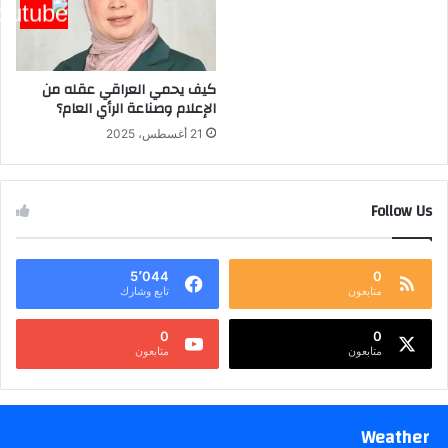
كيف يحمي العراقي عقله من
الإعلام وصناعة الرأي العام؟
21 أغسطس، 2025
Follow Us
5٬044
0
متابعون
تابع وشارك
0
0
متابعون
متابعون
Weather