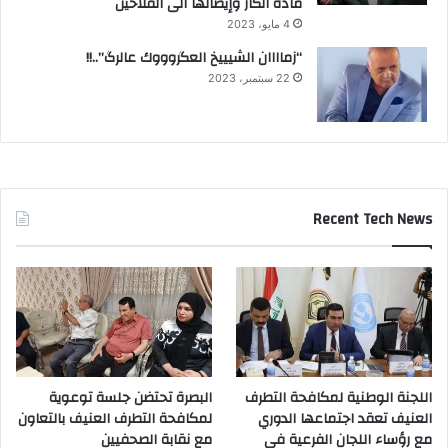
مادة الكاز وإيصالها الى الفلاحين
4 مايو، 2023
“زماااان الشيييخ العگروووك عالرگ”..!!
22 سبتمبر، 2023
Recent Tech News
اللجنة الوطنية لمكافحة التطرف
البصرة تحتضن جلسة توعوية
العنيف تعقد اجتماعها الدوري
لمكافحة التطرف العنيف بالتعاون
مع رؤساء اللجان الفرعية في
مع نقابة الصحفيين