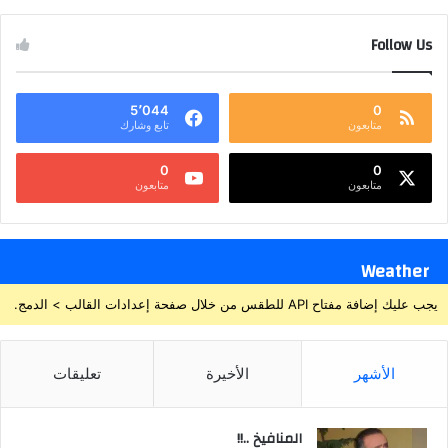
Follow Us
5٬044
0
متابعون
تابع وشارك
0
0
متابعون
متابعون
Weather
يجب عليك إضافة مفتاح API للطقس من خلال صفحة إعدادات القالب > الدمج.
الأشهر
الأخيرة
تعليقات
المنافيخ ..!!