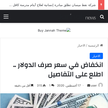
شرطة ميسان تلقي القبض على مطلقي العيارات النارية أثناء تشييع جنائزي في العمارة
بحث عن
الق
الرئيسية
/
الاخبار
الاخبار
انخفاض في سعر صرف الدولار ..
اطلع على التفاصيل
أرسل
user
17 أغسطس، 2020
1
315
أقل من دقيقة
بريدا
إلكترونيا