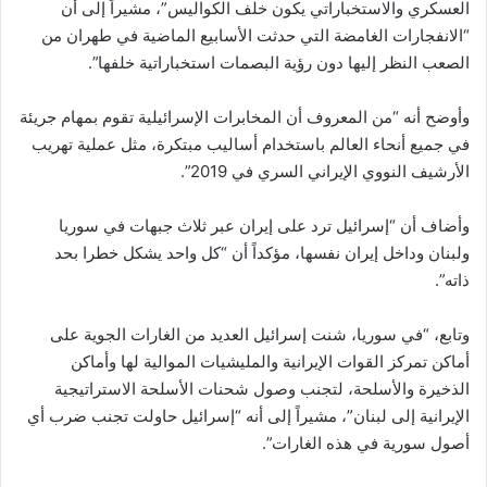
العسكري والاستخباراتي يكون خلف الكواليس”، مشيراً إلى أن
“الانفجارات الغامضة التي حدثت الأسابيع الماضية في طهران من
الصعب النظر إليها دون رؤية البصمات استخباراتية خلفها”.
وأوضح أنه “من المعروف أن المخابرات الإسرائيلية تقوم بمهام جريئة
في جميع أنحاء العالم باستخدام أساليب مبتكرة، مثل عملية تهريب
الأرشيف النووي الإيراني السري في 2019”.
وأضاف أن “إسرائيل ترد على إيران عبر ثلاث جبهات في سوريا
ولبنان وداخل إيران نفسها، مؤكداً أن “كل واحد يشكل خطرا بحد
ذاته”.
وتابع، “في سوريا، شنت إسرائيل العديد من الغارات الجوية على
أماكن تمركز القوات الإيرانية والمليشيات الموالية لها وأماكن
الذخيرة والأسلحة، لتجنب وصول شحنات الأسلحة الاستراتيجية
الإيرانية إلى لبنان”، مشيراً إلى أنه “إسرائيل حاولت تجنب ضرب أي
أصول سورية في هذه الغارات”.