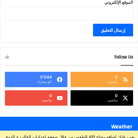
الموقع الإلكتروني
Follow Us
5٬044
0
متابعون
تابع وشارك
0
0
متابعون
متابعون
Weather
يجب عليك إضافة مفتاح API للطقس من خلال صفحة إعدادات القالب > الدمج.