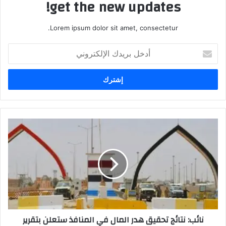
get the new updates!
Lorem ipsum dolor sit amet, consectetur.
أدخل
بريدك
الإلكتروني
نائب:
نتائج
تحقيق
هدر
المال
في
المنافذ
ستعلن
بتقرير
نائب: نتائج تحقيق هدر المال في المنافذ ستعلن بتقرير
تفصيلي