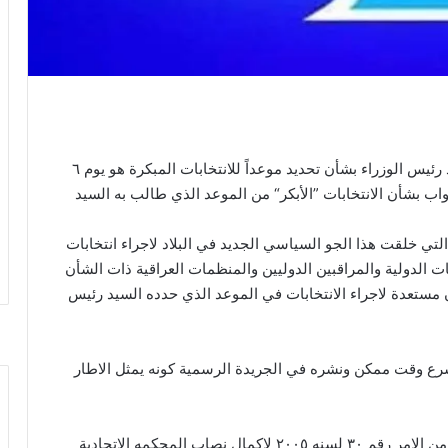
تابعت المفوضية العليا المستقلة للانتخابات كلمة السيد رئيس الوزراء بشأن تحديد موعداً للانتخابات المبكرة هو يوم ٦
 النواب بشأن الانتخابات ”الأبكر“ من الموعد الذي طالب به السيد
لتي خلقت هذا الجو السياسي الجديد في البلاد لاجراء انتخابات
 الدولية والمراقبين الدوليين والمنظمات العراقية ذات الشأن
ون مستعدة لاجراء الانتخابات في الموعد الذي حدده السيد رئيس
باسرع وقت ممكن ونشره في الجريدة الرسمية كونه يمثل الاطار
ثانيا: ان يقوم مجلس النواب بتشريع نص بديل للماده ٣ من الامر رقم ٣٠ لسنه ٢٠٠٥ لاكمال نصاب المحكمه الاتحادية