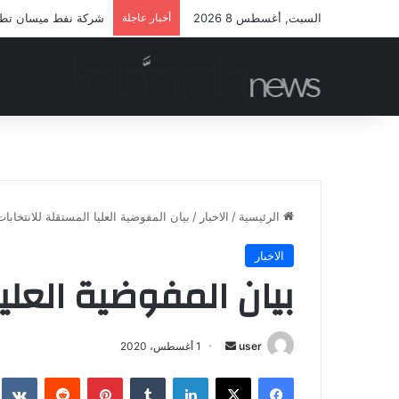
السبت, أغسطس 8 2026
أخبار عاجلة
شركة نفط ميسان تطلق 
الرئيسية
/
الاخبار
/
بيان المفوضية العليا المستقلة للانتخابات
الاخبار
بيان المفوضية العليا
أرسل
user
1 أغسطس، 2020
بريدا
فيسبوك
‫X
لينكدإن
بينتيريست
إلكترونيا