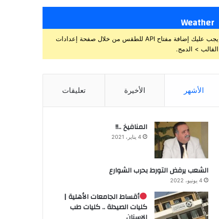
Weather
يجب عليك إضافة مفتاح API للطقس من خلال صفحة إعدادات
القالب > الدمج.
الأشهر
الأخيرة
تعليقات
المنافيخ ..!!
4 يناير، 2021
الشعب يرفض التورط بحرب الشوارع
4 يونيو، 2022
أقساط الجامعات الأهلية |
كليات الصيدلة .. كليات طب
الاسنان