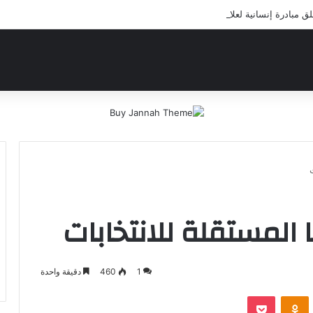
مبادرة إنسانية لعلاج أيتام مدرسة كافل اليتيم
 المستقلة للانتخابات
1
460
دقيقة واحدة
‫Pocket
Odnoklassniki