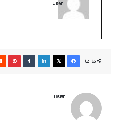
User
فيسبوك
‫X
لينكدإن
بينتي
شاركها
user