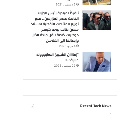
6 ديسمبر، 2021
تنفيذاً لمبادرة رئيس الوزراء
الخاصة بدعم المزارعين… مدير
توزيع المنتجات النفطية الاستاذ
حسين طالب يوجه بتوفير
حوضيات خاصة لنقل مادة الكاز
وإيصالها الى الفلاحين
4 مايو، 2023
“زماااان الشيييخ العگروووك
عالرگ”..!!
22 سبتمبر، 2023
Recent Tech News