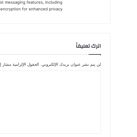
st messaging features, including
d encryption for enhanced privacy.
اترك تعليقاً
لن يتم نشر عنوان بريدك الإلكتروني.
الحقول الإلزامية مشار إل
ا
ل
ت
ع
ل
ي
ق