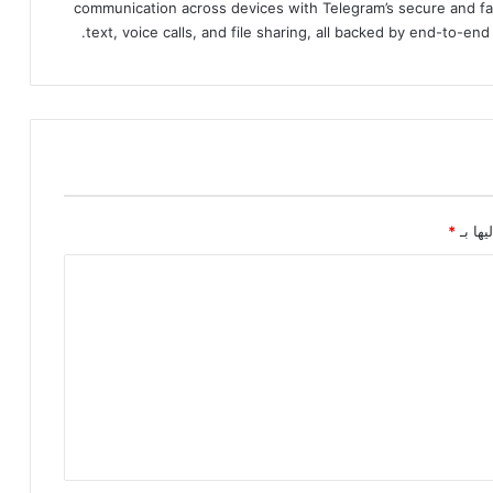
communication across devices with Telegram’s secure and fa
text, voice calls, and file sharing, all backed by end-to-en
يها بـ
*