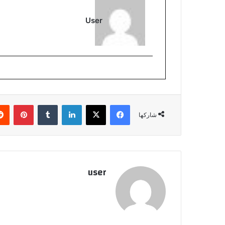
User
فيسبوك
‫X
لينكدإن
بينتي
شاركها
user