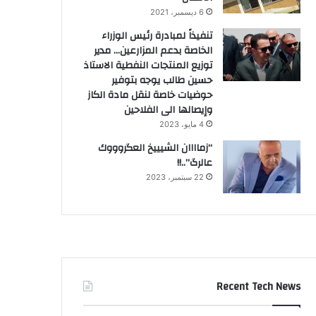
6 ديسمبر، 2021
تنفيذاً لمبادرة رئيس الوزراء
الخاصة بدعم المزارعين… مدير
توزيع المنتجات النفطية الاستاذ
حسين طالب يوجه بتوفير
حوضيات خاصة لنقل مادة الكاز
وإيصالها الى الفلاحين
4 مايو، 2023
“زماااان الشيييخ العگروووك
عالرگ”..!!
22 سبتمبر، 2023
Recent Tech News