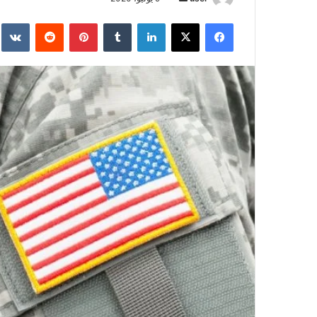
بريدا
فيسبوك
‫X
لينكدإن
بينتيريست
إلكترونيا