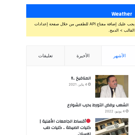
Weather
يجب عليك إضافة مفتاح API للطقس من خلال صفحة إعدادات
القالب > الدمج.
الأشهر
الأخيرة
تعليقات
المنافيخ ..!!
4 يناير، 2021
الشعب يرفض التورط بحرب الشوارع
4 يونيو، 2022
أقساط الجامعات الأهلية |
كليات الصيدلة .. كليات طب
الاسنان