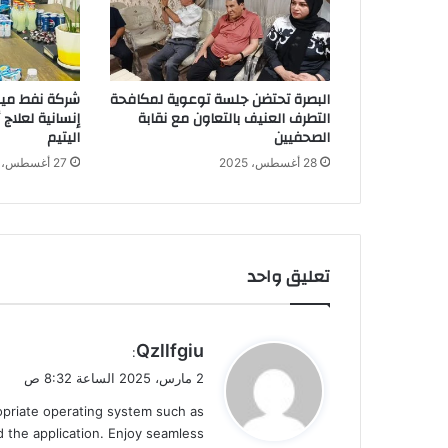
البصرة تحتضن جلسة توعوية لمكافحة
شركة نفط ميس
التطرف العنيف بالتعاون مع نقابة
إنسانية لعلاج
الصحفيين
اليتيم
28 أغسطس، 2025
27 أغسطس، 2025
تعليق واحد
ي
Qzllfgiu
:
ق
2 مارس، 2025 الساعة 8:32 ص
و
ropriate operating system such as
ل
 the application. Enjoy seamless