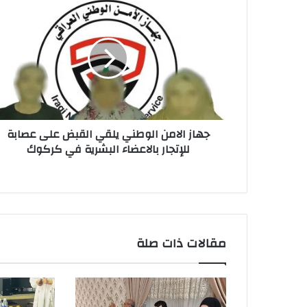
جهاز
الامن
الوطني
يلقي
القبض
على
عصابة
للإتجار
بالاعضاء
جهاز الامن الوطني يلقي القبض على عصابة
البشرية
للإتجار بالاعضاء البشرية في كركوك
في
كركوك
مقالات ذات صلة