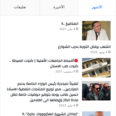
الأشهر
الأخيرة
تعليقات
المنافيخ ..!!
4 يناير، 2021
الشعب يرفض التورط بحرب الشوارع
4 يونيو، 2022
أقساط الجامعات الأهلية | كليات الصيدلة ..
كليات طب الاسنان
6 ديسمبر، 2021
تنفيذاً لمبادرة رئيس الوزراء الخاصة بدعم
المزارعين… مدير توزيع المنتجات النفطية الاستاذ
حسين طالب يوجه بتوفير حوضيات خاصة لنقل
مادة الكاز وإيصالها الى الفلاحين
4 مايو، 2023
“زماااان الشيييخ العگروووك عالرگ”..!!