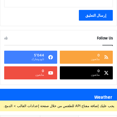
Follow Us
5٬044
0
متابعون
تابع وشارك
0
0
متابعون
متابعون
Weather
يجب عليك إضافة مفتاح API للطقس من خلال صفحة إعدادات القالب > الدمج.