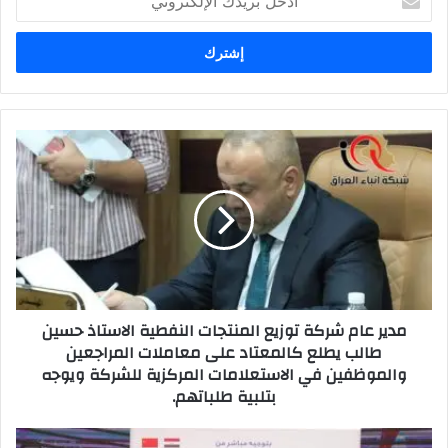
بريدك
الإلكتروني
مدير
عام
شركة
توزيع
المنتجات
النفطية
الاستاذ
حسين
طالب
مدير عام شركة توزيع المنتجات النفطية الاستاذ حسين
يطلع
طالب يطلع كالمعتاد على معاملات المراجعين
كالمعتاد
والموظفين في الاستعلامات المركزية للشركة ويوجه
على
بتلبية طلباتهم.
معاملات
المراجعين
والموظفين
السوداني