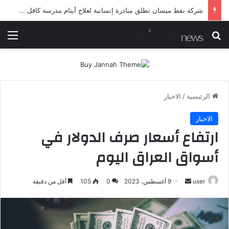
شرطة ميسان تلقي القبض على مطلقي العيارات النارية أثناء تشييع جنائزي في العمارة
بحث عن
الق
الرئيسية
/
الاخبار
الاخبار
ارتفاع أسعار صرف الدولار في
أسواق العراق اليوم
أرسل
user
9 أغسطس، 2023
0
105
أقل من دقيقة
بريدا
إلكترونيا