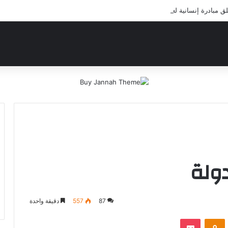
بادرة إنسانية لعلاج أيتام مدرسة كافل اليتيم
دولة
87
557
دقيقة واحدة
‫Pocket
Odnoklassniki