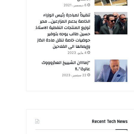
6 ديسمبر، 2021
تنفيذاً لمبادرة رئيس الوزراء
الخاصة بدعم المزارعين… مدير
توزيع المنتجات النفطية الاستاذ
حسين طالب يوجه بتوفير
حوضيات خاصة لنقل مادة الكاز
وإيصالها الى الفلاحين
4 مايو، 2023
“زماااان الشيييخ العگروووك
عالرگ”..!!
22 سبتمبر، 2023
Recent Tech News