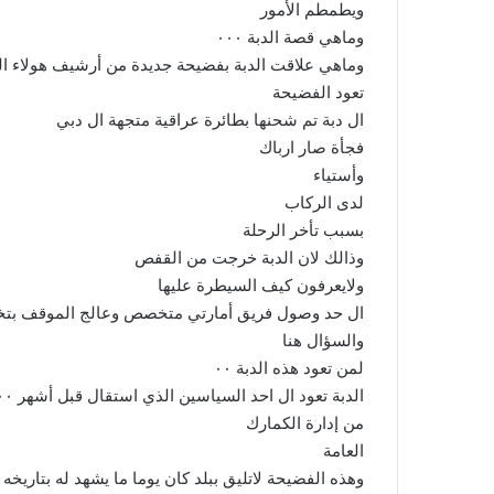
ويطمطم الأمور
وماهي قصة الدبة ٠٠٠
وماهي علاقت الدبة بفضيحة جديدة من أرشيف هولاء ا
تعود الفضيحة
ال دبة تم شحنها بطائرة عراقية متجهة ال دبي
فجأة صار ارباك
وأستياء
لدى الركاب
بسبب تأخر الرحلة
وذالك لان الدبة خرجت من القفص
ولايعرفون كيف السيطرة عليها
ال حد وصول فريق أمارتي متخصص وعالج الموقف بتخدير الدبة ٠٠٠٠وتم إخراج الدبة
والسؤال هنا
لمن تعود هذه الدبة ٠٠
الدبة تعود ال احد السياسين الذي استقال قبل أشهر ٠٠٠
من إدارة الكمارك
العامة
وهذه الفضيحة لاتليق ببلد كان يوما ما يشهد له بتاريخ