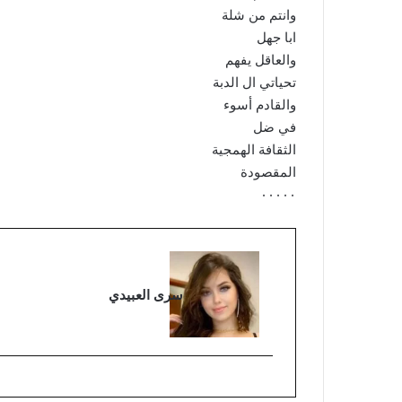
وانتم من شلة
ابا جهل
والعاقل يفهم
تحياتي ال الدبة
والقادم أسوء
في ضل
الثقافة الهمجية
المقصودة
٠٠٠٠٠
سرى العبيدي