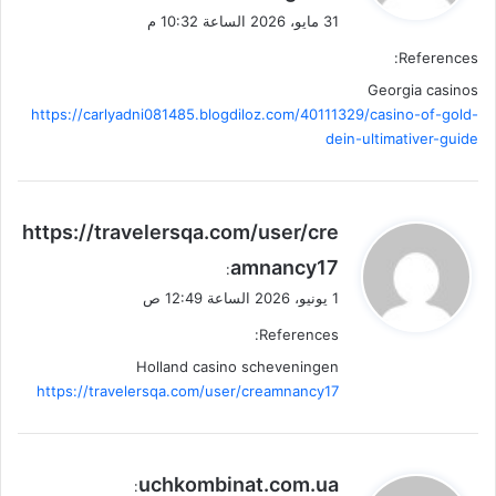
31 مايو، 2026 الساعة 10:32 م
References:
Georgia casinos
https://carlyadni081485.blogdiloz.com/40111329/casino-of-gold-
dein-ultimativer-guide
ي
https://travelersqa.com/user/cre
ق
amnancy17
:
و
1 يونيو، 2026 الساعة 12:49 ص
ل
References:
Holland casino scheveningen
https://travelersqa.com/user/creamnancy17
ي
uchkombinat.com.ua
: