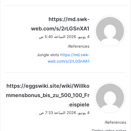
ي
https://md.swk-
ق
web.com/s/2rLGSnXA1
:
و
4 يونيو، 2026 الساعة 5:40 ص
ل
References:
Jungle slots
https://md.swk-
web.com/s/2rLGSnXA1
ي
https://eggswiki.site/wiki/Willko
ق
mmensbonus_bis_zu_500_100_Fr
و
eispiele
ل
:
4 يونيو، 2026 الساعة 7:33 ص
References:
Online video poker