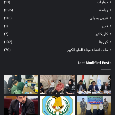
حوارات
(10)
رياضة
(395)
عربي ودولي
(113)
فديو
(1)
كاريكاتير
(7)
كورونا
(102)
ملف انشاء ميناء الفاو الكبير
(79)
Last Modified Posts