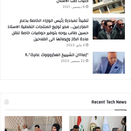
كليات طب الاسنان
6 ديسمبر، 2021
تنفيذاً لمبادرة رئيس الوزراء الخاصة بدعم
المزارعين… مدير توزيع المنتجات النفطية الاستاذ
حسين طالب يوجه بتوفير حوضيات خاصة لنقل
مادة الكاز وإيصالها الى الفلاحين
4 مايو، 2023
“زماااان الشيييخ العگروووك عالرگ”..!!
22 سبتمبر، 2023
Recent Tech News