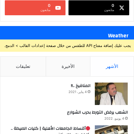
0
0
متابعون
متابعون
Weather
يجب عليك إضافة مفتاح API للطقس من خلال صفحة إعدادات القالب > الدمج.
الأشهر
الأخيرة
تعليقات
المنافيخ ..!!
4 يناير، 2021
الشعب يرفض التورط بحرب الشوارع
4 يونيو، 2022
أقساط الجامعات الأهلية | كليات الصيدلة ..