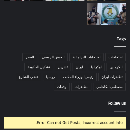
Tags
احتجاجات
الانتخابات البرلمانية
الجيش الروسي
الصدر
الكرملين
اوكرانيا
ايران
تشرين
تشكيل الحكومة
تظاهرات ايران
رئيس الوزراء المكلف
روسيا
غضب الشارع
مصطفى الكاظمي
مظاهرات
وقفات
Follow us
Error Can not Get Posts, Incorrect account info.