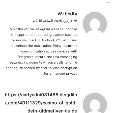
ي
Wztjcdfy
:
ق
26 فبراير، 2025 الساعة 7:15 م
و
Visit the official Telegram website, choose
ل
the appropriate operating system such as
Windows, macOS, Android, iOS, etc., and
download the application. Enjoy seamless
communication across devices with
Telegram’s secure and fast messaging
features, including text, voice calls, and file
sharing, all backed by end-to-end encryption
for enhanced privacy.
ي
https://carlyadni081485.blogdilo
ق
z.com/40111329/casino-of-gold-
و
dein-ultimativer-guide
ل
: