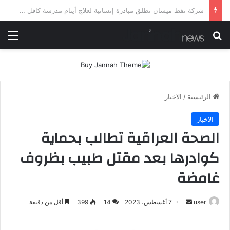
شرطة ميسان تلقي القبض على مطلقي العيارات النارية أثناء تشييع جنائزي في العمارة
بحث عن
الق
الرئيسية
/
الاخبار
الاخبار
الصحة العراقية تطالب بحماية
كوادرها بعد مقتل طبيب بظروف
غامضة
أرسل
user
7 أغسطس، 2023
14
399
أقل من دقيقة
بريدا
إلكترونيا