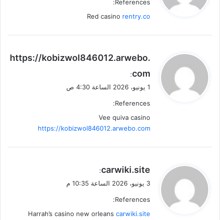
References:
ل
Red casino
rentry.co
ي
https://kobizwol846012.arwebo.
ق
com
:
و
1 يونيو، 2026 الساعة 4:30 ص
ل
References:
Vee quiva casino
https://kobizwol846012.arwebo.com
ي
carwiki.site
:
ق
3 يونيو، 2026 الساعة 10:35 م
و
References:
ل
Harrah’s casino new orleans
carwiki.site