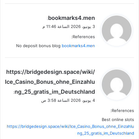
ي
bookmarks4.men
:
ق
3 يونيو، 2026 الساعة 11:46 م
و
References:
ل
No deposit bonus blog
bookmarks4.men
ي
https://bridgedesign.space/wiki/
ق
Ice_Casino_Bonus_ohne_Einzahlu
و
ng_25_gratis_im_Deutschland
ل
:
4 يونيو، 2026 الساعة 3:58 ص
References:
Best online slots
https://bridgedesign.space/wiki/Ice_Casino_Bonus_ohne_Einzahlu
ng_25_gratis_im_Deutschland