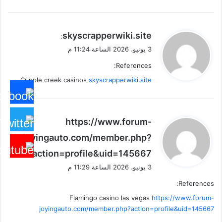
ي
skyscrapperwiki.site
:
ق
3 يونيو، 2026 الساعة 11:24 م
و
References:
ل
Cripple creek casinos
skyscrapperwiki.site
ي
https://www.forum-
ق
joyingauto.com/member.php?
و
action=profile&uid=145667
ل
:
3 يونيو، 2026 الساعة 11:29 م
References:
Flamingo casino las vegas
https://www.forum-
joyingauto.com/member.php?action=profile&uid=145667