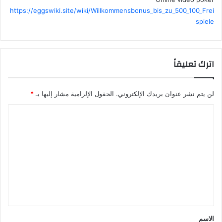
https://eggswiki.site/wiki/Willkommensbonus_bis_zu_500_100_Frei
spiele
اترك تعليقاً
لن يتم نشر عنوان بريدك الإلكتروني.
الحقول الإلزامية مشار إليها بـ
*
ا
ل
ت
ع
ل
ي
ق
*
الاسم