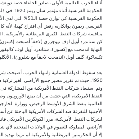
الحكومة الفر
الحكومة الفرنسية كي ت
الفرنسي ريمون پوانكاريه رفض أي اقتراح كهذا، لأنه 
منافسة شركات النفط الكبرى البريطانية والأمريكية، ال
كن ستاندرد أويل اوف نيوجرزي (لاحقاً أصبحت إكسون)، 
النهاية اندمجت مع إكسون)، ستاندرد أويل اوف كاليفور
تكساكو)، گلف أويل (اندمجت لاحقاً مع شڤرون)، الأنگلو
بعد سقوط الدولة العثمانية وانتهاء الحرب، أصبحت شر
1920، حيث تم تقرير مصير جميع الأراضي الغير تركية
النفط الأمريكية، التي خشت من أن يمنع الأوروپيون وصول
العالمية بنفط الشرق الأوسط الرخيص، ووزارة الخارج
الأجنبية للتفرقة ضد الشركات الأمريكية الباحثة عن أس
الأراضي المملوكة للعموم في الولايات المتحدة لأي شرك