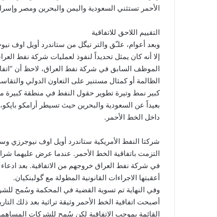
الأحمر تستثني السعودية واليمن والبحرين ومصر وإسرائ
التقييم اللاحق للاتفاقية
وبعد أعوام، علـّق والتر تيگل من ستاندرد أويل اوف نيو
إلا أنه كان يمثل تحديداً لنفوذ لعمليات شركة نفط الع
الموظف السابق في شركة نفط العراق، لاحظ أن “اتفاقية
الظالمة أو كمثال مستنير على التعاون الدولي والتقا
كبير نمط وتيرة تطوير حقول النفط في منطقة كبيرة م
بعيداً عن السعودية والبحرين حيث تسيطر أرامكو باپك
داخل الخط الأحمر.
شركتا النفط الأمريكية ستاندرد أويل اوف نيوجرزي وس
التزمت باتفاقية الخط الأحمر. عندما عرض عليهما شرا
في شركة نفط العراق خروجهم من الاتفاقية. بعد ادعاء ال
أعقبتها الاجراءات القانونية المطولة مع گولبنكيان.
وفي النهاية تم تسوية القضية في المحكمة وسُمح للشركا
أصبحت اتفاقية الخط الأحمر وثيقة تراثية بعد ذلك الت
القائمة بموجب الاتفاقية لكن سُمح للشركات المساه