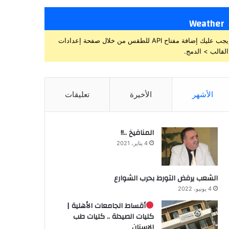
Weather
يجب عليك إضافة مفتاح API للطقس من خلال صفحة إعدادات
القالب > الدمج.
الأشهر
الأخيرة
تعليقات
المنافيخ ..!!
4 يناير، 2021
الشعب يرفض التورط بحرب الشوارع
4 يونيو، 2022
أقساط الجامعات الأهلية |
كليات الصيدلة .. كليات طب
الاسنان