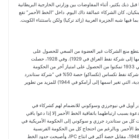
قبل ذبك بكثير، أثناء المفاوضات بين وزارتي الخارجية البريطانية
لبنكيان، كان الشركاء عمالقة ذاك اليوم. داخل “الخط الأحمر” تقع
 فيها شبه الجزيرة العربية (زائد تركيا) ولكن باستثناء الكويت.
تستطع منع الشركات غير العضوة من السعي للحصول على
امتيازات في المنطقة التي تغطيها TPC (التي تغير اسمها إلى شركة نفط العراق في 1929). وفي 1928، حصلت
سوكال على امتياز للتنقيب عن النفط في البحرين، وفي 1933 تمكنوا من الحصول على امتياز آخر من الحكومة
السعودية يشمل مقاطعة الأحساء. وفي 1936، اشترت شركة نفط تكساس (تكساكو) حصة 50% في “شركة ستاندرد
أويل كاليفورنيا العربية” (فرع سوكال العامل في السعودية، التي تغير اسمها إلى أرامكو في 1944) للمزيد من تطوير
تاندر أويل في نيوجرزي وسوكوني للانضمام لهم كشركاء في
لدعوة بسبب ارتباطهما باتفاقية الخط الأحمر إلا إذا دعوا باقي
قد انضمت كل من ستاندرد جرزي و سوكوني إلى الحكومة الأمريكية في
ين في IPC لفض اتفاقية الخط الأحمر. وبالرغم من احتجاج كل من الحكومة الفرنسية
وگولبنكيان، فقد سحب كلاهما اعتراضه بحلول نوفمبر 1948، مقابل حصة أكبر في انتاج IPC، وأصبحت حدود الخط