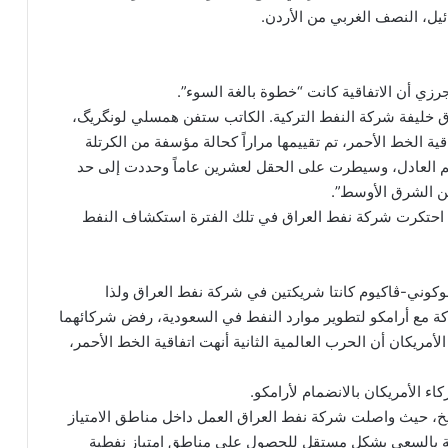
يل، النصف الغربي من الأردن.
جرزي أن الاتفاقية كانت “خطوة بالغة السوء”.
راق خليفة شركة النفط التركية. الكاتب ستفن همسلي لونگريگ،
 الخط الأحمر، تم تقييمها مراراً كحالة مؤسفة من الكرتلة
سم العادل، وسيطرت على الحقل لعشرين عاماً وحددت إلى حد
ن الشرق الأوسط”.
و، احتكرت شركة نفط العراق في تلك الفترة استكشاف النفط
وكوني-ڤاكيوم كانتا شريكتين في شركة نفط العراق ولذا
كة مع أرامكو لتطوير موارد النفط في السعودية، رفض شركائهما
أمريكان أن الحرب العالمية الثانية أنهت اتفاقية الخط الأحمر،
ء الأمريكان بالانضمام لأرامكو.
اريخ، حيث واصلت شركة نفط العراق العمل داخل مناطق الامتياز
مة بالسعي بشكل مستقل للحصول على مناطق امتياز نفطية