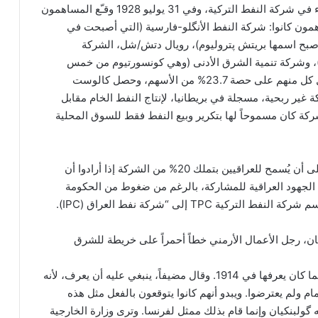
سرّع الاكتشاف المفاوضات الجارية حول نسب الشركاء في شركة النفط التركية، وفي 31 يوليو 1928 وقـّع المساهمون
همون كانوا: شركة النفط الأنگلو-فارسية (التي أصبحت في
1 شركة النفط الأنگلو-إيرانية (AIOC) وفي 1954 أصبح اسمها بريتش پتروليوم)، رويال دتش/شل، الشركة
لبترول (CFP، التي أصبحت في 1991 توتال)، وشركة تنمية الشرق الأدنى (وهي كونسورتيوم من خمس
شركات نفط أمريكية كبرى، منهم ستاندرد أويل) وحصل كل منهم على حصة 23.7% من الأسهم، وحصل كالوست
على الـ 5% المتبقية. وقد أنشئت TPC كشركة غير ربحية، مسجلة في بريطانيا، لإنتاج النفط الخام مقابل
ة كان مسموحاً لها بتكرير وبيع النفط فقط للسوق المحلية
الخاسر الأكبر كان العراق. وقد نص مؤتمر سان ريمو على أن يُسمح للعراقيين بتملك 20% من الشركة إذا أرادوا أن
الجهود العراقية للمشاركة، بالرغم من ضغوط من الحكومة
رسم كالوست گولبنكيان، رجل الأعمال الأرمني خطاً أحمراً على خريطة للشرق
وقد قال گولبنكيان أن ذلك كان حدود الدولة العثمانية كما كان يعرفها في 1914. وقال مضيفاً، ينبغي عليه أن يعرف، لأنه
م ولم يعترضوا. ويبدو أنهم كانوا يتوقعون بالفعل مثل هذه
ولبنكيان وإنما قام بذلك ممثل لفرنسا. وترى وزارة الخارجية