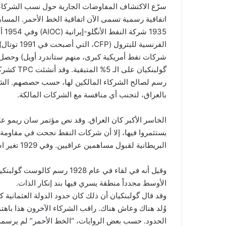
اتفاقية رسمية تسمى الآن اتفاقية الخط الأحمر. المسا
935
الفرنسية ل
گولبنكيان 
رسم لصالح الشركاء المالكين لها، حسب حصصهم. الشرك
بالعراق، لتجنب أي منافسة مع الشركات المالكة.
يستثمروا فيها، إلا أن شركات النفط نجحت في مقاومة 
البريطانية لقبول مساهمين عراقيين. وفي 1929 تغير اسم شركة النفط التركية TPC إلى “شركة نفط العراق (IPC).
وقيل أنه في لقاء في عام 1928 
الأوسط محدداً منطقة يسري فيها بند إنكار الذات.
وُلد هناك وعاش هناك. راقب الشركاء الآخرون هذا باهتما
الحدود. حسب بعض الروايات، “الخط الأحمر” لم يرسمه گ