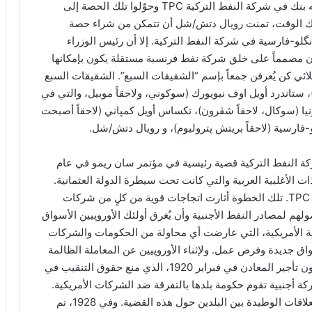
أثناء الحرب العالمية الأولى، صادر الحلفاء حصة دويتشه بنك في شركة النفط التركية TPC وحوّلوا تلك الحصة إلى
نسية أثناء مؤتمر سان ريمو 1920. في ذلك الوقت، تمنت رويال دتش/شل أن تتمكن من شراء حصة
وازن حصة الـ50% التي لدى الأنگلو-فارسية في شركة النفط التركية. إلا أن رئيس الوزراء
كان مصمماً على خلق شركة نفط فرنسية مستقلة يكون بإمكانها
لائي كن يُعرفن جمعاً بإسم “الشقيقات السبع”. الشقيقات السبع
ستاندرد أويل اوف نيويورك (سوكوني، ولاحقاً موبيل، والتي في
نيا (سوكال، لاحقاً شڤرون)، تكساس أويل كمپاني (لاحقاً أصبحت
-فارسية (لاحقاً بريتش پتروليوم)، و رويال دتش/شل.
كة النفط التركية قضية رئيسية في مؤتمر سان ريمو في عام
 ذات الأغلبية العربية والتي كانت تحت سيطرة الدولة العثمانية.
وتم استبعاد شركات النفط الأمريكية من المشاركة في TPC. تلك الخطوة أثارت اتجاجات قوية من كلٍ من شركات
هم لمصادر النفط الأجنبية وأن يُغرق أولئك الأوروپيين الأسواق
ية الأمريكية، التي عارضت أي محاولة من الحكومات والشركات
واق جديدة وفرص عمل. ولإثناء الأوروپيين عن المعاملة الظالمة
لشركات النفط الأمريكية، مرر الكونگرس الأمريكي قانون تأجير المعادن في فبراير 1920، الذي منع حقوق التنقيب في
ة أجنبية تقوم حكومة بلدها بالتفرقة ضد الشركات الأمريكية.
إلا أن الحكومتين البريطانية والأمريكية لم تريدا تهديد العلاقات الوطيدة بين البلدين حول هذه القضية. وفي 1928، تم