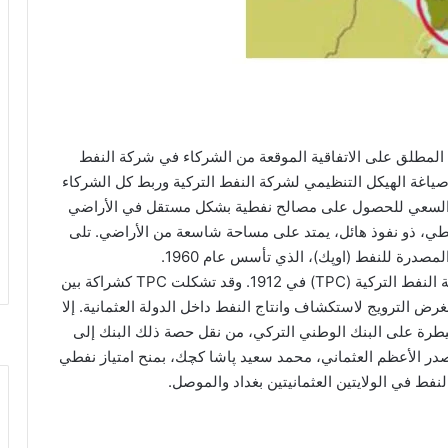
أحمر Red Line Agreement هو الاسم المطلق على الاتفاقية الموقعة من الشركاء في شركة النفط
192. هدف الاتفاقية كان صياغة الهيكل التنظيمي لشركة النفط التركية وربط كل الشركاء
 من السعي للحصول على مصالح نفطية بشكل مستقل في الأراضي
ل نفطي، ذو نفوذ هائل، يمتد على مساحة شاسعة من الأراضي. تلى
مصدرة للنفط (اوپك)، الذي تأسس عام 1960.
أصول اتفاقية الخط الأحمر يمكن تتبعها إلى إنشاء شركة النفط التركية (TPC) في 1912. وقد تشكلت TPC كشراكة بين
ض الترويج لاستكشاف وانتاج النفط داخل الدولة العثمانية. إلا
طانية، المسيطرة على البنك الوطني التركي، من نقل حصة ذلك البنك إلى
لصدر الأعظم العثماني، محمد سعيد پاشا كچك، بمنح امتياز نفطي
لنفط في الولايتين العثمانيتين بغداد والموصل.