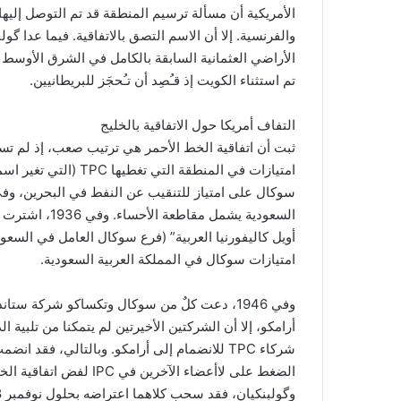
الأمريكية أن مسألة ترسيم المنطقة قد تم التوصل إليها 
والفرنسية. إلا أن الاسم التصق بالاتفاقية. فيما عدا گو
الأراضي العثمانية السابقة بالكامل في الشرق الأوسط بما
تم استثناء الكويت إذ قـُصِد أن تـُحجَز للبريطانيين.
التفاف أمريكا حول الاتفاقية بالخليج
ثبت أن اتفاقية الخط الأحمر هي ترتيب صعب، إذ لم 
امتيازات سوكال في المملكة العربية السعودية.
وفي 1946، دعت كلٌ من سوكال وتكساكو شركة س
أرامكو، إلا أن الشركتين الأخيرتين لم يتمكنا من تلبية ا
شركاء TPC للانضمام إلى أرامكو. وبالتالي، ف
الضغط على لاأعضاء الآخر