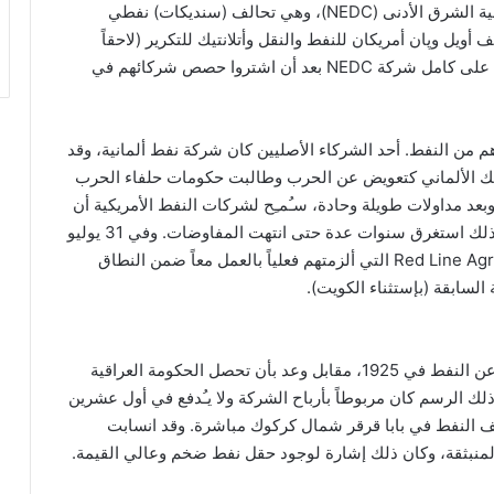
إعادة هيكلة شركة النفط التركية TPC لتضم شركة تنمية الشرق الأدنى (NEDC)، وهي تحالف (سنديكات) نفطي
يل وپان أمريكان للنفط والنقل وأتلانتيك للتكرير (لاحقاً
أركو). ولاحقاً استحوذ كلٌ من جرزي ستاندرد وسوكوني على كامل شركة NEDC بعد أن اشتروا حصص شركائهم في
من النفط. أحد الشركاء الأصليين كان شركة نفط ألمانية، وقد
بنك الألماني كتعويض عن الحرب وطالبت حكومات حلفاء الحرب
عد مداولات طويلة وحادة، سـُمـِح لشركات النفط الأمريكية أن
تشتري حصصاً في “شركة النفط التركية TPC”، إلا أن ذلك استغرق سنوات عدة حتى انتهت المفاوضات. وفي 31 يوليو
1928، أبرم شركاء TPC اتفاقية الخط الأحمر Red Line Agreement التي ألزمتهم فعلياً بالعمل معاً ضمن النطاق
السابقة (بإستثناء الكويت).
حصلت شركة النفط التركية TPC على امتياز للتنقيب عن النفط في 1925، مقابل وعد بأن تحصل الحكومة العراقية
 الرسم كان مربوطاً بأرباح الشركة ولا يـُدفع في أول عشرين
حفر على الفور، وفي 15 أكتوبر 1927 اكتـُشِف النفط في بابا قرقر شمال كركوك مباشرة. وقد انسابت
لمنبثقة، وكان ذلك إشارة لوجود حقل نفط ضخم وعالي القيمة.