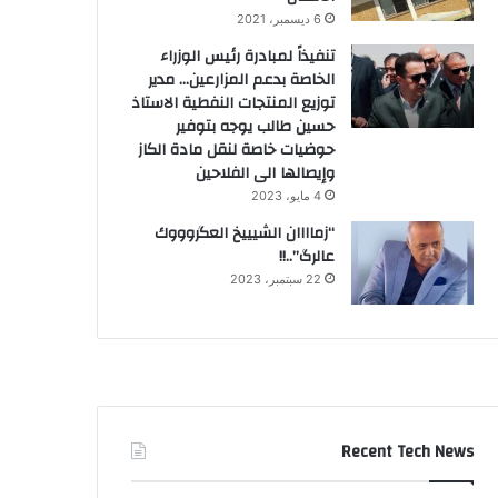
6 ديسمبر، 2021
تنفيذاً لمبادرة رئيس الوزراء
الخاصة بدعم المزارعين… مدير
توزيع المنتجات النفطية الاستاذ
حسين طالب يوجه بتوفير
حوضيات خاصة لنقل مادة الكاز
وإيصالها الى الفلاحين
4 مايو، 2023
“زماااان الشيييخ العگروووك
عالرگ”..!!
22 سبتمبر، 2023
Recent Tech News