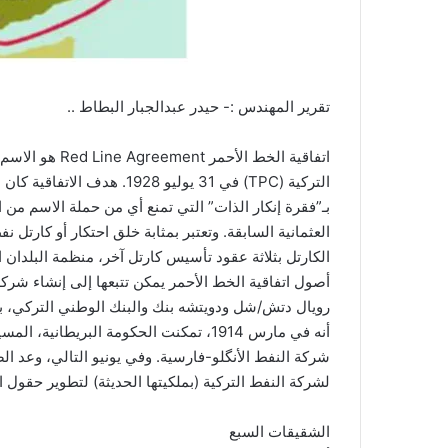
تقرير المهندس :- حيدر عبدالجبار البطاط ..
اتفاقية الخط ال
التركية (TPC) في 31 يوليو 8
بـ”فقرة إنكار الذات” التي تمنع أي من حملة الاسم
العثمانية السابقة. وتعتبر بمثابة خلق احتكار أو كارت
الكارتل بثلاثة عقود تأسيس كارتل آخر، منظمة البلدان ال
رويال دتش/شل ودويتشه بنك والبنك الوطني التركي، بغر
أنه في مارس 1914، تمكنت الحكومة البري
شركة النفط الأنگلو-فارسية. وفي يونيو التالي، وعد ا
لشركة النفط التركية (بملكيتها الحديثة) لتطوير حقول ا
الشقيقات السبع