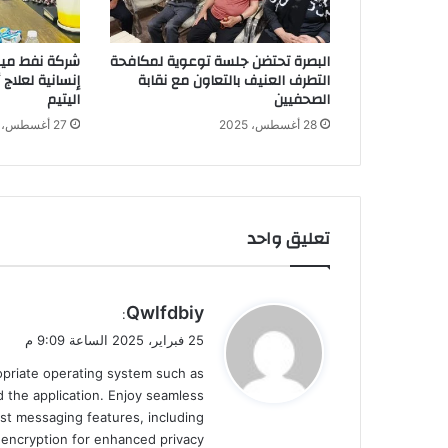
البصرة تحتضن جلسة توعوية لمكافحة
شركة نفط ميس
التطرف العنيف بالتعاون مع نقابة
إنسانية لعلاج
الصحفيين
اليتيم
28 أغسطس، 2025
27 أغسطس، 2025
تعليق واحد
ي
Qwlfdbiy
:
ق
25 فبراير، 2025 الساعة 9:09 م
و
ropriate operating system such as
ل
 the application. Enjoy seamless
st messaging features, including
d encryption for enhanced privacy.