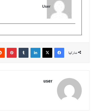
User
فيسبوك
‫X
لينكدإن
بينتي
شاركها
user