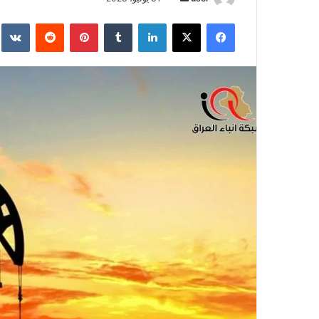
بريدا
فيسبوك
‫X
لينكدإن
بينتيريست
إلكترونيا