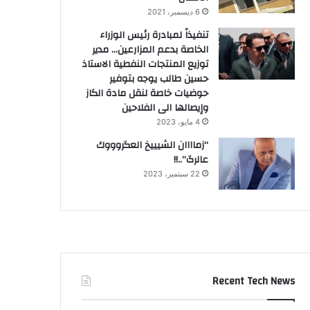
6 ديسمبر، 2021
تنفيذاً لمبادرة رئيس الوزراء
الخاصة بدعم المزارعين… مدير
توزيع المنتجات النفطية الاستاذ
حسين طالب يوجه بتوفير
حوضيات خاصة لنقل مادة الكاز
وإيصالها الى الفلاحين
4 مايو، 2023
“زماااان الشيييخ العگروووك
عالرگ”..!!
22 سبتمبر، 2023
Recent Tech News