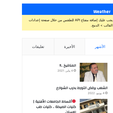
Weather
يجب عليك إضافة مفتاح API للطقس من خلال صفحة إعدادات
القالب > الدمج.
الأشهر
الأخيرة
تعليقات
المنافيخ ..!!
4 يناير، 2021
الشعب يرفض التورط بحرب الشوارع
4 يونيو، 2022
أقساط الجامعات الأهلية |
كليات الصيدلة .. كليات طب
الاسنان