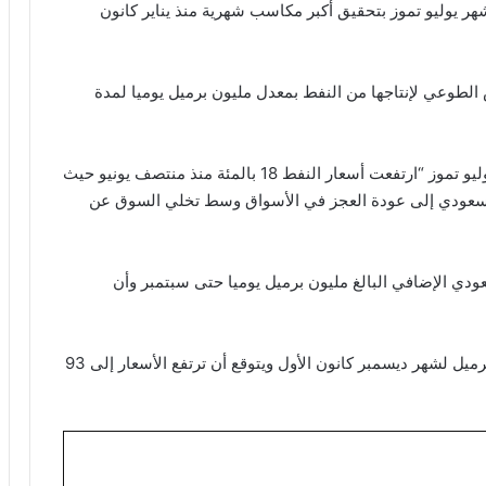
 شهر يوليو تموز بتحقيق أكبر مكاسب شهرية منذ يناير كانون
الطوعي لإنتاجها من النفط بمعدل مليون برميل يوميا لمدة
وقال محللو بنك جولدمان ساكس في مذكرة يوم 30 يوليو تموز “ارتفعت أسعار النفط 18 بالمئة منذ منتصف يونيو حيث
سعودي إلى عودة العجز في الأسواق وسط تخلي السوق عن
ودي الإضافي البالغ مليون برميل يوميا حتى سبتمبر وأن
وحافظ البنك على توقعاته لخام برنت عند 86 دولارا للبرميل لشهر ديسمبر كانون الأول ويتوقع أن ترتفع الأسعار إلى 93