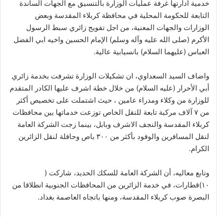
خدمية ادارتها غرفة عمليات الوزارة بالتنسيق مع الجهات الساندة
التابعة للحكومة المحلية في محافظة كربلاء المقدسة وبعض
الوزارات والجهات المعنية، من اجل تفويج زائري سبط الرسول
الأكرم (صلى الله عليه وآله وسلم) الإمام الحسين واخيه ابي الفضل
العباس (عليهما السلام) بانسيابية عالية.
واضاف السيد السعداوي، ان تشكيلات الوزارة تشرفت بخدمة زائري
أبي الأحرار (عليه السلام) من خلال خطة اشرف عليها الكادر المتقدم
للوزارة من وكلاء ومدراء عامين ، حيث اشتملت على تخصيص أكثر
من ٧ آلاف مركبة تابعة للنقل الخاص توزعت خدماتها بين محافظات
كربلاء المقدسة والنجف الاشرف وبابل، بينما زجت الشركة العامة
لنقل المسافرين والوفود بأكثر من ٣٠٠ باص وحافلة لنقل الزائرين
الكرام.
وتابع معاليه، أن الشركة العامة للسكك الحديد، شاركت (
١٠)قطارات، في خدمة الزائرين من المحافظات الجنوبية انطلاقا من
البصرة صوب كربلاء المقدسة، ومنها باتجاه العاصمة بغداد.