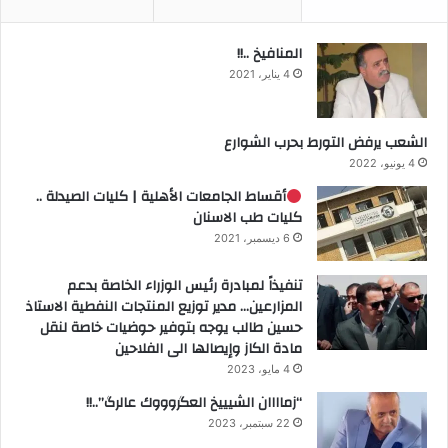
المنافيخ ..!!
4 يناير، 2021
الشعب يرفض التورط بحرب الشوارع
4 يونيو، 2022
أقساط الجامعات الأهلية | كليات الصيدلة ..
كليات طب الاسنان
6 ديسمبر، 2021
تنفيذاً لمبادرة رئيس الوزراء الخاصة بدعم
المزارعين… مدير توزيع المنتجات النفطية الاستاذ
حسين طالب يوجه بتوفير حوضيات خاصة لنقل
مادة الكاز وإيصالها الى الفلاحين
4 مايو، 2023
“زماااان الشيييخ العگروووك عالرگ”..!!
22 سبتمبر، 2023