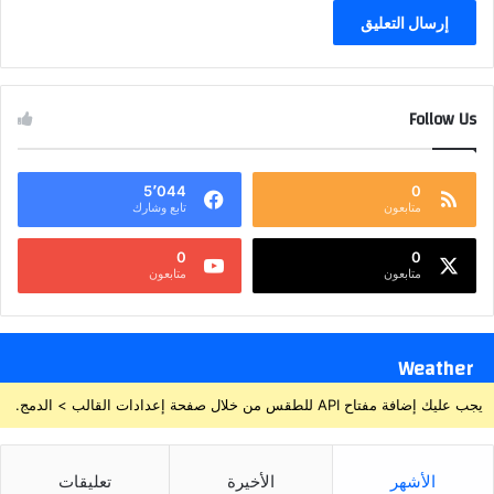
Follow Us
5٬044
0
متابعون
تابع وشارك
0
0
متابعون
متابعون
Weather
يجب عليك إضافة مفتاح API للطقس من خلال صفحة إعدادات القالب > الدمج.
الأشهر
الأخيرة
تعليقات