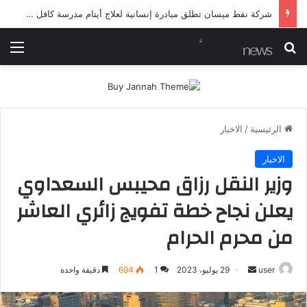
شرطة ميسان تلقي القبض على مطلقي العيارات النارية أثناء تشييع جنائزي في العمارة
بحث عن
الق
الرئيسية
/
الاخبار
الاخبار
وزير النقل رزاق محيبس السعداوي
يعلن نجاح خطة تفويج زائري العاشر
من محرم الحرام
أرسل
user
29 يوليو، 2023
1
694
دقيقة واحدة
بريدا
إلكترونيا