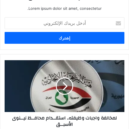
Lorem ipsum dolor sit amet, consectetur.
أدخل
بريدك
الإلكتروني
لمخالفة
واجبات
وظيفته..
استقــدام
محافــظ
نيــنوى
الأسبــق
لمخالفة واجبات وظيفته.. استقــدام محافــظ نيــنوى
الأسبــق