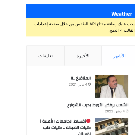
Weather
يجب عليك إضافة مفتاح API للطقس من خلال صفحة إعدادات
القالب > الدمج.
الأشهر
الأخيرة
تعليقات
المنافيخ ..!!
4 يناير، 2021
الشعب يرفض التورط بحرب الشوارع
4 يونيو، 2022
أقساط الجامعات الأهلية |
كليات الصيدلة .. كليات طب
الاسنان