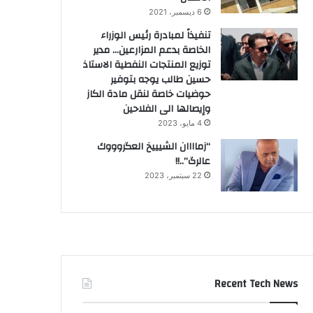
6 ديسمبر، 2021
تنفيذاً لمبادرة رئيس الوزراء
الخاصة بدعم المزارعين… مدير
توزيع المنتجات النفطية الاستاذ
حسين طالب يوجه بتوفير
حوضيات خاصة لنقل مادة الكاز
وإيصالها الى الفلاحين
4 مايو، 2023
“زماااان الشيييخ العگروووك
عالرگ”..!!
22 سبتمبر، 2023
Recent Tech News