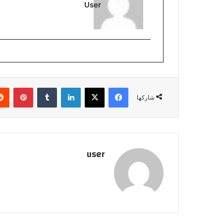
User
فيسبوك
‫X
لينكدإن
بينتي
شاركها
user