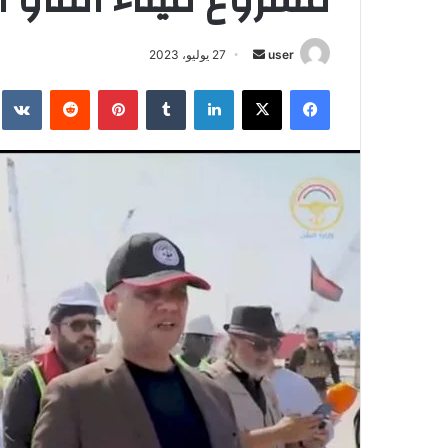
أرسل
user
27 يوليو، 2023
بريدا
فيسبوك
‫X
لينكدإن
بينتيريست
إلكترونيا