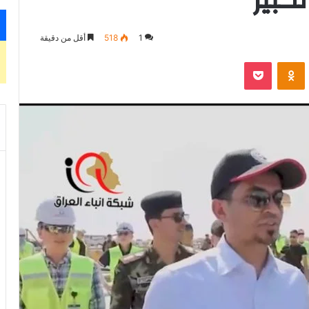
1
518
أقل من دقيقة
‫Pocket
Odnoklassniki