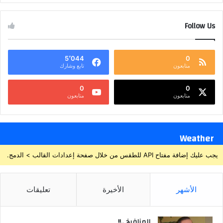
Follow Us
5٬044
0
متابعون
تابع وشارك
0
0
متابعون
متابعون
Weather
يجب عليك إضافة مفتاح API للطقس من خلال صفحة إعدادات القالب > الدمج.
الأشهر
الأخيرة
تعليقات
المنافيخ ..!!