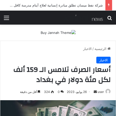
شرطة ميسان تلقي القبض على مطلقي العيارات النارية أثناء تشييع جنائزي في العمارة
بحث عن
الق
الرئيسية
/
الاخبار
الاخبار
أسعار الصرف تلامس الـ 159 ألف
لكل مئة دولار في بغداد
أرسل
user
26 يوليو، 2023
0
324
أقل من دقيقة
بريدا
إلكترونيا