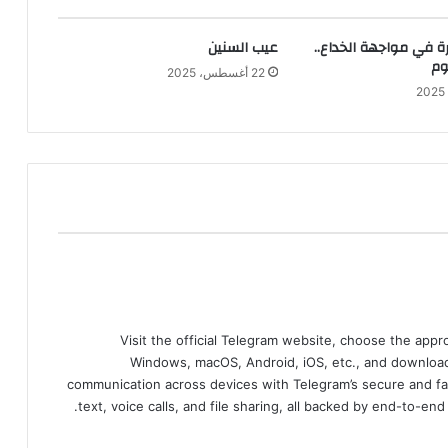
ة في مواجهة الخداع..
عيب السنين
وم
22 أغسطس، 2025
Visit the official Telegram website, choose the app
Windows, macOS, Android, iOS, etc., and download
communication across devices with Telegram’s secure and fa
text, voice calls, and file sharing, all backed by end-to-en