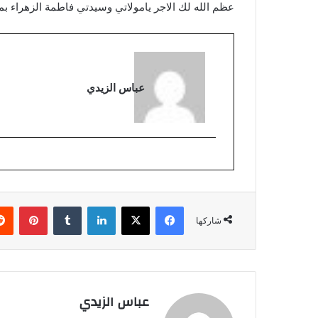
عظم الله لك الاجر يامولاتي وسيدتي فاطمة الزهراء بم
عباس الزيدي
فيسبوك
‫X
لينكدإن
بينتي
شاركها
عباس الزيدي