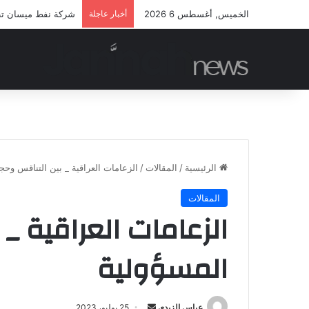
الخميس, أغسطس 6 2026
أخبار عاجلة
شركة نفط ميسان تطلق
الرئيسية
/
المقالات
/
الزعامات العراقية _ بين التناقس وحج
المقالات
الزعامات العراقية _
المسؤولية
أرسل
عباس الزيدي
25 يوليو، 2023