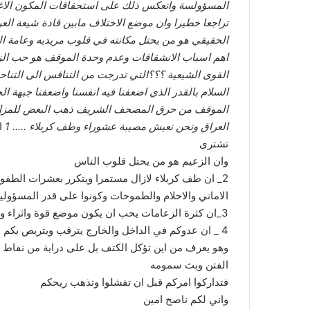
المسؤولسة وانعكس ذلك على استحقاقات المكون الاغلب
تراجعا خطيرا وان موضع الاختلاف مابين قادة شيعة العر
الحقيقي هو من يحتل مكانته في قلوب مريديه وعامة ا
اهم اسباب الانشقاقات وعدم وحدة الموقف هو حب الزع
القوى الشيعية ؟؟؟التي تدرجت من التنافس الى التناحر
السلام بالقدر الذي اضعفنا فيه انفسنا واضعفنا جبهة ا
الموقف من حرق المصحف الشريف ذهب البعض للمزايدة 
العراق ونحن نعيش مصيبة عشوراء وطف كربلاء ….. 1
ان
تشترى
وان الزعيم هو من يحتل قلوب الناس
2_ ان طف كربلاء لازال مستمرا ويتكرر بعشرات الطف
الاماني والاحلام والطموحات وكونوا على قدر المسؤولية 
3_ان كثرة الزعامات يحب ان يكون موضع قوة واثراء وتنوع الحكماء وليس عامل ارباك
4 _ ان عدوكم في الداخل والخارج يترقب ويتربص بكم ولانجاة لكم الا في وحدتكم و الله مع الجماعة
وهو يعرف من اين تؤكل الكتف بل على دراية من نفاط 
الفتن وبث سمومه
فتداركوا امركم قبل ان تفشلوا وتذهب ريحكم
واني لكم ناصح امين