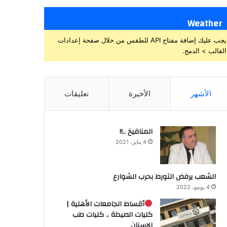
Weather
يجب عليك إضافة مفتاح API للطقس من خلال صفحة إعدادات
القالب > الدمج.
الأشهر
الأخيرة
تعليقات
المنافيخ ..!!
4 يناير، 2021
الشعب يرفض التورط بحرب الشوارع
4 يونيو، 2022
أقساط الجامعات الأهلية |
كليات الصيدلة .. كليات طب
الاسنان