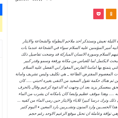
‫Pocket
Odnoklassniki
لليلة نعيش ونستذكر احد ملاحم البطولة والشجاعة والايثار
بيه أمير المؤمنين عليه السلام سواء في الشجاعة عندما بات
 عليهم السلام وسورة الانسان المباركة قد وضحت تفاصيل ذلك
بحث لايكتمل لما للعباس من مكانة ورفعة وسمو وقدر كبير
ي يتمتع بها امامنا الفارس المغوار ابي الفضل عليه السلام
 المعصوم المفترض الطاعة _ هي تكليف وليس تشريف وامانة
ين ثم هناك حكمة تقول السعيد من اكتفى بغيره احبتي ….. كان
لتحق بمعسكر يزيد بعد ان وجهت له الدعوة كزعيم وقال بالحرف
ن له ….. وهذا موقف عظيم وايضا كان بامكانه ان يشرب من الماء
لك وترك درسا كبيرا للاباء والايثار حين رمى الماء من كفيه …
 الحســين وارد المنون وتشــربين بارد المعين • اليوم كثير
وهي تواقة وعاملة ان تحتل موقع الزعيم الاوحد رغم حجم