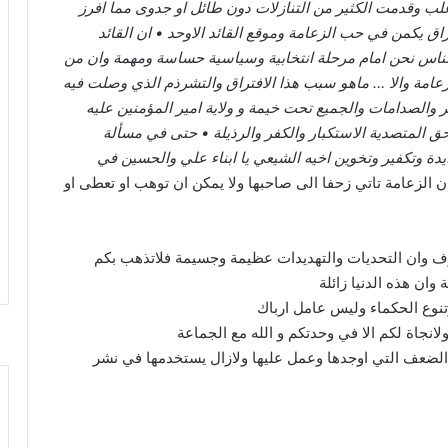
 وقدمت الكثير من التنازلات دون طائل او جدوى مما افرز
اق يكمن في حب الزعامة وموقع القائد الاوحد • ان القائد
لناس نحن امام مرحلة انتخابية وسياسية حساسة ومهمة وان من
امة والا … ماهو سبب هذا الافتراق والتشرذم الذي وصلت فيه
 والصدامات والجميع تحت خيمة و ولاية امير المؤمنين عليه
لحق المتصدية الاستكبار والكفر والرذيلة • حتى في مسألة
وتكفير وتخوين اخيه الشيعي يا ابناء علي والحسين في
 الزعامة تاتي زحفا الى صاحبها ولا يمكن ان توهب او تعطى او
وف وان التحديات والتهديدات عظيمة وجسيمة فلاتذهب بكم
وان هذه الدنيا زائلة
الضعف التي اوجدها وعمل عليها ولازال يستخدمها في نشر