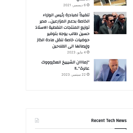
6 ديسمبر، 2021
تنفيذاً لمبادرة رئيس الوزراء
الخاصة بدعم المزارعين… مدير
توزيع المنتجات النفطية الاستاذ
حسين طالب يوجه بتوفير
حوضيات خاصة لنقل مادة الكاز
وإيصالها الى الفلاحين
4 مايو، 2023
“زماااان الشيييخ العگروووك
عالرگ”..!!
22 سبتمبر، 2023
Recent Tech News