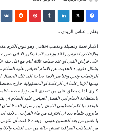
بريدا
فيسبوك
‫X
لينكدإن
بينتيريست
إلكترونيا
بقلم _ عباس الزيدي ..
الايثار
نعمة وفضيلة ومذهب اخلاقي وهو فوق الكرم هذه ا
والإخلاص لفارس وقائد وزعيم قلما يتكرر الا في صورة ا
على فراش النبي او عند صيامه ثلاثة ايام مع اهل بيته
بشكل دقيق • الحديث عن الامام العباس عليه السلام م
الزعامات ونحن وعناصر الامة بحاحة الى تلك الخصال الت
ومنها الإيثارعلما ان الزعامة او المسؤولية
خارج مختصات
كبرى لذلك يطلق على من تصدى للمسؤولية صفة
الام
باستطاعة الامام ابي الفضل العباس عليه السلام ان ي
الواحد تبا لكم اتعطوني الامان وابن رسول الله لا اما
مايروي ظمأه بعد ان اغترف من ماء الفرات … لكنه ابى ذ
يا نفس من بعد الحسين هوني وبعده لا كنت أن تكوني هذا
من القيادات العراقية تعيش حالة من حب الذات والانا 