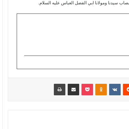
صاب سيدنا ومولانا ابي الفضل العباس عليه السلام.
ريست
Odnoklassniki
‫Pocket
مشاركة عبر البريد
طباعة